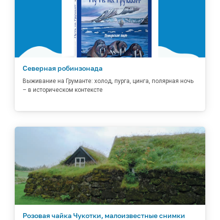
Северная робинзонада
Выживание на Груманте: холод, пурга, цинга, полярная ночь
– в историческом контексте
Розовая чайка Чукотки, малоизвестные снимки