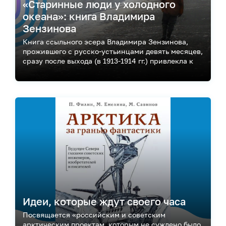
«Старинные люди у холодного
океана»: книга Владимира
Зензинова
Книга ссыльного эсера Владимира Зензинова,
прожившего с русско-устьинцами девять месяцев,
сразу после выхода (в 1913-1914 гг.) привлекла к
себе внимание, однако после революции не
переиздавалась. Книга вышла в издательстве
магазина «Циолковский». Публикуем отрывки из
неё.
Идеи, которые ждут своего часа
Посвящается «российским и советским
арктическим проектам, которым не суждено было