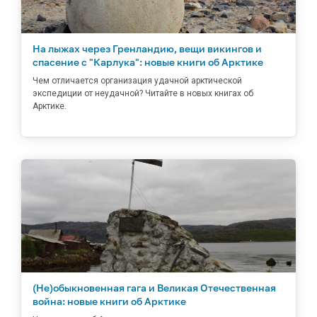
На лыжах через Гренландию, вещи викингов и
спасение с "Карлука": новые книги об Арктике
Чем отличается организация удачной арктической
экспедиции от неудачной? Читайте в новых книгах об
Арктике.
(Не)обыкновенная гага и Великая Отечественная
война: новые книги об Арктике