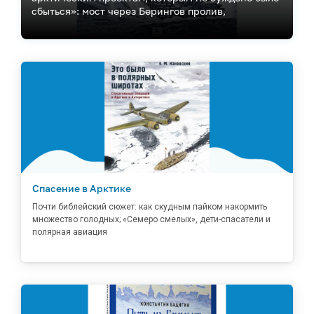
сбыться»: мост через Берингов пролив,
искусственное «утепление Арктики», летающие
ветроэлектрические станции и ледоколы на
реактивных двигателях
Спасение в Арктике
Почти библейский сюжет: как скудным пайком накормить
множество голодных; «Семеро смелых», дети-спасатели и
полярная авиация