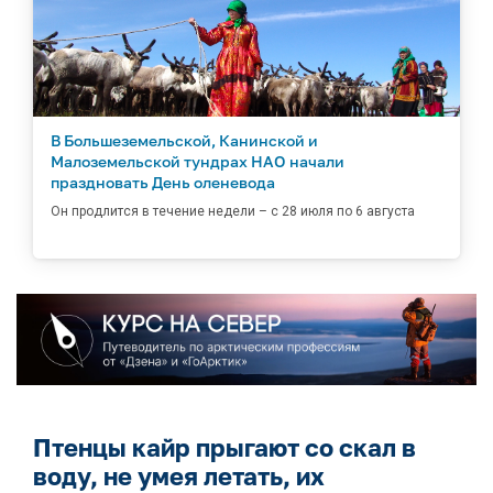
В Большеземельской, Канинской и
Малоземельской тундрах НАО начали
праздновать День оленевода
Он продлится в течение недели – с 28 июля по 6 августа
Птенцы кайр прыгают со скал в
воду, не умея летать, их