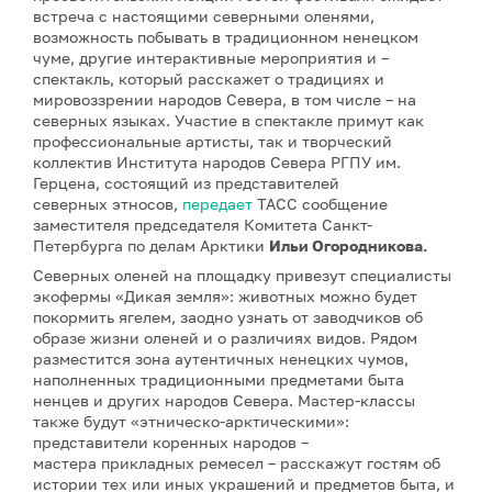
встреча с настоящими северными оленями,
возможность побывать в традиционном ненецком
чуме, другие интерактивные мероприятия и –
спектакль, который расскажет о традициях и
мировоззрении народов Севера, в том числе – на
северных языках. Участие в спектакле примут как
профессиональные артисты, так и творческий
коллектив Института народов Севера РГПУ им.
Герцена, состоящий из представителей
северных этносов,
передает
ТАСС сообщение
заместителя председателя Комитета Санкт-
Петербурга по делам Арктики
Ильи Огородникова.
Северных оленей на площадку привезут специалисты
экофермы «Дикая земля»: животных можно будет
покормить ягелем, заодно узнать от заводчиков об
образе жизни оленей и о различиях видов. Рядом
разместится зона аутентичных ненецких чумов,
наполненных традиционными предметами быта
ненцев и других народов Севера. Мастер-классы
также будут «этническо-арктическими»:
представители коренных народов –
мастера прикладных ремесел – расскажут гостям об
истории тех или иных украшений и предметов быта, и