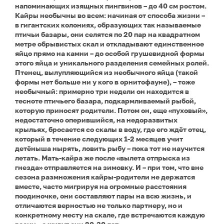
напоминающих изящных пингвинов – до 40 см ростом.
Кайры необычны во всем: начиная от способа жизни –
в гигантских колониях, образующих так называемые
птичьи базары, они селятся по 20 пар на квадратном
метре обрывистых скал и откладывают единственное
яйцо прямо на камни – до особой грушевидной формы
этого яйца и уникального разделения семейных ролей.
Птенец, вылупляющийся из необычного яйца (такой
формы нет больше ни у кого в орнитофауне), – тоже
необычный: примерно три недели он находится в
тесноте птичьего базара, подкармливаемый рыбой,
которую приносят родители. Потом он, еще «пуховый»,
недостаточно оперившийся, на недоразвитых
крыльях, бросается со скалы в воду, где его ждёт отец,
который в течение следующих 1-2 месяцев учит
детёныша нырять, ловить рыбу – пока тот не научится
летать. Мать-кайра же после «вылета отпрыска из
гнезда» отправляется на зимовку. И – при том, что вне
сезона размножения кайры-родители не держатся
вместе, часто мигрируя на огромные расстояния
поодиночке, они составляют пары на всю жизнь, и
отличаются верностью не только партнеру, но и
конкретному месту на скале, где встречаются каждую