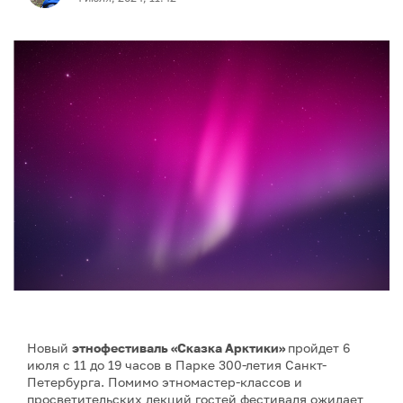
Новый
этнофестиваль «Сказка Арктики»
пройдет 6
июля с 11 до 19 часов в Парке 300-летия Санкт-
Петербурга. Помимо этномастер-классов и
просветительских лекций гостей фестиваля ожидает