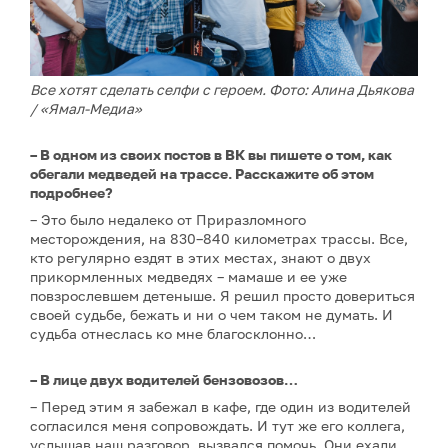
Все хотят сделать селфи с героем. Фото: Алина Дьякова
/ «Ямал-Медиа»
– В одном из своих постов в ВК вы пишете о том, как
обегали медведей на трассе. Расскажите об этом
подробнее?
– Это было недалеко от Приразломного
месторождения, на 830–840 километрах трассы. Все,
кто регулярно ездят в этих местах, знают о двух
прикормленных медведях – мамаше и ее уже
повзрослевшем детеныше. Я решил просто довериться
своей судьбе, бежать и ни о чем таком не думать. И
судьба отнеслась ко мне благосклонно…
– В лице двух водителей бензовозов…
– Перед этим я забежал в кафе, где один из водителей
согласился меня сопровождать. И тут же его коллега,
услышав наш разговор, вызвался помочь. Они ехали