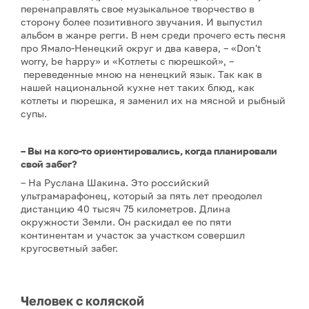
перенаправлять свое музыкальное творчество в
сторону более позитивного звучания. И выпустил
альбом в жанре регги. В нем среди прочего есть песня
про Ямало-Ненецкий округ и два кавера, – «Don't
worry, be happy» и «Котлеты с пюрешкой», –
переведенные мною на ненецкий язык. Так как в
нашей национальной кухне нет таких блюд, как
котлеты и пюрешка, я заменил их на мясной и рыбный
супы.
– Вы на кого-то ориентировались, когда планировали
свой забег?
– На Руслана Шакина. Это российский
ультрамарафонец, который за пять лет преодолел
дистанцию 40 тысяч 75 километров. Длина
окружности Земли. Он раскидал ее по пяти
континентам и участок за участком совершил
кругосветный забег.
Человек с коляской