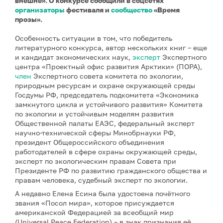
внешне». О конкурсе сообщили в соцсетях
организаторы
фестиваля и
сообщество
«Время
прозы».
Особенность ситуации в том, что победитель
литературного конкурса, автор нескольких книг – еще
и кандидат экономических наук,
эксперт
Экспертного
центра «Проектный офис развития Арктики» (ПОРА),
член
Экспертного совета комитета по экологии,
природным ресурсам и охране окружающей среды
Госдумы РФ, председатель подкомитета «Экономика
замкнутого цикла и устойчивого развития» Комитета
по экологии и устойчивым моделям развития
Общественной палаты ЕАЭС, федеральный эксперт
научно-технической сферы Минобрнауки РФ,
президент Общероссийского объединения
работодателей в сфере охраны окружающей среды,
эксперт по экологическим правам Совета при
Президенте РФ по развитию гражданского общества и
правам человека, судебный эксперт по экологии.
А недавно Елена Есина была удостоена почётного
звания «Посол мира», которое присуждается
американской Федерацией за всеобщий мир
(Universal Peace Federation) – в знак признания её