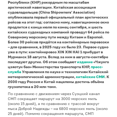
Республики (КНР) рекордным по масштабам
арктической навигации. Китайская ассоциация
судовладельцев (China Shipowners' Association)
опубликовала первый официальный план арктических
рейсов на этот год: согласно нему, навигационное окно
продлится с конца июля по конец сентября, и шесть
китайских судоходных компаний проведут 64 рейса по
Северному морскому пути между Китаем и Европой.
Более 30 рейсов придётся на контейнерные перевозки
– для сравнения, в 2025 году их было 23. Первое судно
уже в пути: контейнеровоз XIN XIN HAI 1 прибудет в
Мурманск 18 августа. Вслед за ним в августе-сентябре
последуют другие. Об этом сообщают
издание
«Чжунго
цзяотун бао» Министерства транспорта КНР,
пресс-
служба
Управления по науке и технологиям Китайской
метеорологической администрации,
китайские СМИ
. К
2030 году Россия и Китай нацелены достичь объёма
грузопотока в 20 млн тонн.
По сравнению с движением через Суэцкий канал
СМП сокращает маршрут на 3000 морских миль
(около 15 дней), а по сравнению с трассой вокруг
мыса Доброй Надежды – на 6800 морских миль (около
25 дней). Помимо сокращения маршрута, СМП