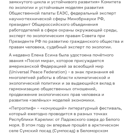
замкнутого цикла и устойчивого развития» Комитета
по экологии и устойчивым моделям развития
Общественной палаты ЕАЭС, федеральный эксперт
научно-технической сферы Минобрнауки РФ,
президент Общероссийского объединения
работодателей в сфере охраны окружающей среды,
эксперт по экологическим правам Совета при
Президенте РФ по развитию гражданского общества и
правам человека, судебный эксперт по экологии.
А недавно Елена Есина была удостоена почётного
звания «Посол мира», которое присуждается
американской Федерацией за всеобщий мир
(Universal Peace Federation) – в знак признания её
многолетней работы в области климатической и
экологической политики и за выдающийся вклад в
гармонизацию общественных отношений,
продвижение экологических прав человека и
развитие «зелёных» моделей экономики.
«Петроглиф» – «кочующий» литературный фестиваль,
который ежегодно проводится в разных точках
Республики Карелии: от Ладожского озера до Белого
моря. В этом году он впервые прошёл в арктическом
селе Сумский посад (Сумпосад) в Беломорском