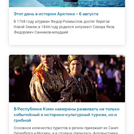
Этот день в истории Арктики – 6 августа
В 1768 году штурман Федор Розмыслов достиг берегов
Новой Земли; в 1844 году родился энтузиаст Севера Яков
Федорович Санников-младший
В Республике Коми намерены развивать не только
событийный и историко-культурный туризм, но и
грибной
Основное количество туристов в регион приезжает из Санкт-
Петербурга и Москвы, и в столице открылась фотовыставка,