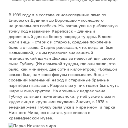
В 1999 году я в составе киноэкспедиции плыл по
Енисею от Дудинки до Воронцово – последнего
национального посёлка. Мы заглянули на рыболовную
точку под названием Кареповск – длинный
деревянный дом на берегу посреди тундры. В доме
жили энцы – старик и старуха, среднее поколение
было в отъезде. Старик рассказал, что, когда он был
мальчишкой, к ним приезжал знаменитый
нганасанский шаман Дюхадэ за невестой для своего
сына Тубяку. (Из авамской тундры, где они жили, это
было, как минимум, две сотни километров.) «Большой
шаман был, нам свои фокусы показывал». Энцы –
соседний маленький народ и старинные брачные
партнёры нганасан. Разрез глаз у них может быть чуть
шире и лицо круглее. На архивных кадрах жена
Тубяку выглядит по-нганасански: у неё узкие глаза и
худое лицо с крупными скулами. Значит, в 1978 г.
энецкая жена Тубяку была уже в мире ином, и парка
Нижнего Мира, ею сшитая, уже висела в
краеведческом музее.