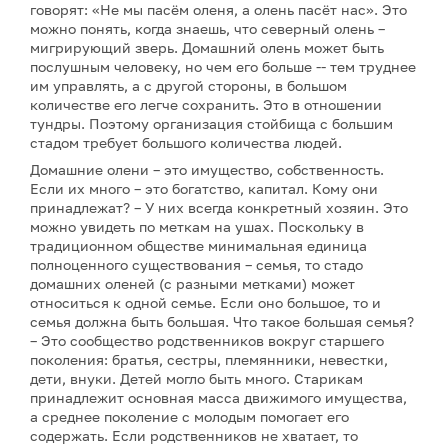
говорят: «Не мы пасём оленя, а олень пасёт нас». Это
можно понять, когда знаешь, что северный олень –
мигрирующий зверь. Домашний олень может быть
послушным человеку, но чем его больше -- тем труднее
им управлять, а с другой стороны, в большом
количестве его легче сохранить. Это в отношении
тундры. Поэтому организация стойбища с большим
стадом требует большого количества людей.
Домашние олени – это имущество, собственность.
Если их много – это богатство, капитал. Кому они
принадлежат? – У них всегда конкретный хозяин. Это
можно увидеть по меткам на ушах. Поскольку в
традиционном обществе минимальная единица
полноценного существования – семья, то стадо
домашних оленей (с разными метками) может
относиться к одной семье. Если оно большое, то и
семья должна быть большая. Что такое большая семья?
– Это сообщество родственников вокруг старшего
поколения: братья, сестры, племянники, невестки,
дети, внуки. Детей могло быть много. Старикам
принадлежит основная масса движимого имущества,
а среднее поколение с молодым помогает его
содержать. Если родственников не хватает, то