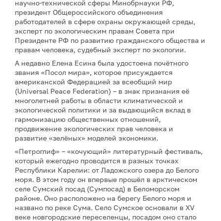
научно-технической сферы Минобрнауки РФ,
президент Общероссийского объединения
работодателей в сфере охраны окружающей среды,
эксперт по экологическим правам Совета при
Президенте РФ по развитию гражданского общества и
правам человека, судебный эксперт по экологии.
А недавно Елена Есина была удостоена почётного
звания «Посол мира», которое присуждается
американской Федерацией за всеобщий мир
(Universal Peace Federation) – в знак признания её
многолетней работы в области климатической и
экологической политики и за выдающийся вклад в
гармонизацию общественных отношений,
продвижение экологических прав человека и
развитие «зелёных» моделей экономики.
«Петроглиф» – «кочующий» литературный фестиваль,
который ежегодно проводится в разных точках
Республики Карелии: от Ладожского озера до Белого
моря. В этом году он впервые прошёл в арктическом
селе Сумский посад (Сумпосад) в Беломорском
районе. Оно расположено на берегу Белого моря и
названо по реке Сума. Село Сумское основали в XV
веке новгородские переселенцы, посадом оно стало