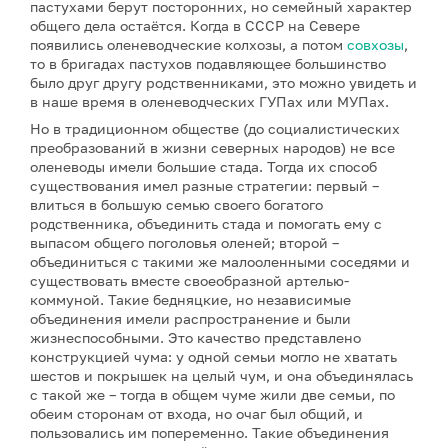
пастухами берут посторонних, но семейный характер
общего дела остаётся. Когда в СССР на Севере
появились оленеводческие колхозы, а потом
совхозы
,
то в бригадах пастухов подавляющее большинство
было друг другу родственниками, это можно увидеть и
в наше время в оленеводческих ГУПах или МУПах.
Но в традиционном обществе (до социалистических
преобразований в жизни северных народов) не все
оленеводы имели большие стада. Тогда их способ
существования имел разные стратегии: первый –
влиться в большую семью своего богатого
родственника, объединить стада и помогать ему с
выпасом общего поголовья оленей; второй –
объединиться с такими же малооленными соседями и
существовать вместе своеобразной артелью-
коммуной. Такие бедняцкие, но независимые
объединения имели распространение и были
жизнеспособными. Это качество представлено
конструкцией чума: у одной семьи могло не хватать
шестов и покрышек на целый чум, и она объединялась
с такой же – тогда в общем чуме жили две семьи, по
обеим сторонам от входа, но очаг был общий, и
пользовались им попеременно. Такие объединения