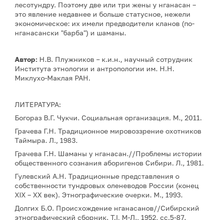
лесотундру. Поэтому две или три жены у нганасан –
это явление недавнее и больше статусное, нежели
экономическое: их имели предводители кланов (по-
нганасански "барба") и шаманы.
Автор:
Н.В. Плужников – к.и.н., научный сотрудник
Института этнологии и антропологии им. Н.Н.
Миклухо-Маклая РАН.
ЛИТЕРАТУРА:
Богораз В.Г. Чукчи. Социальная организация. М., 2011.
Грачева Г.Н. Традиционное мировоззрение охотников
Таймыра. Л., 1983.
Грачева Г.Н. Шаманы у нганасан.//Проблемы истории
общественного сознания аборигенов Сибири. Л., 1981.
Гулевский А.Н. Традиционные представления о
собственности тундровых оленеводов России (конец
XIX – XX век). Этнографические очерки. М., 1993.
Долгих Б.О. Происхождение нганасанов//Сибирский
этнографический сборник. Т.I, М-Л., 1952, сс.5-87.