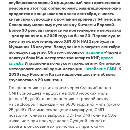
опубликовала первый официальный план арктических
рейсов на этот год: согласно нему, навигационное окно
продлится с конца июля по конец сентября, и шесть
китайских судоходных компаний проведут 64 рейса по
Северному морскому пути между Китаем и Европой.
Более 30 рейсов придётся на контейнерные перевозки
– для сравнения, в 2025 году их было 23. Первое судно
уже в пути: контейнеровоз XIN XIN HAI 1 прибудет в
Мурманск 18 августа. Вслед за ним в августе-сентябре
последуют другие. Об этом сообщают
издание
«Чжунго
цзяотун бао» Министерства транспорта КНР,
пресс-
служба
Управления по науке и технологиям Китайской
метеорологической администрации,
китайские СМИ
. К
2030 году Россия и Китай нацелены достичь объёма
грузопотока в 20 млн тонн.
По сравнению с движением через Суэцкий канал
СМП сокращает маршрут на 3000 морских миль
(около 15 дней), а по сравнению с трассой вокруг
мыса Доброй Надежды – на 6800 морских миль (около
25 дней). Помимо сокращения маршрута, СМП
позволяет снизить выбросы CO₂ (на СМП они на 50%
ниже, чем при проходе через Суэцкий канал) и
избегать рискованных регионов с пиратскими