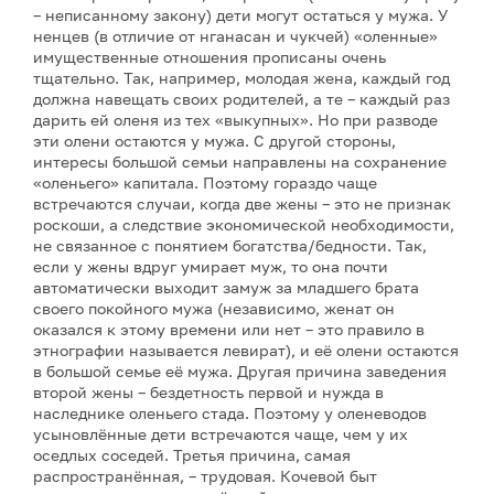
– неписанному закону) дети могут остаться у мужа. У
ненцев (в отличие от нганасан и чукчей) «оленные»
имущественные отношения прописаны очень
тщательно. Так, например, молодая жена, каждый год
должна навещать своих родителей, а те – каждый раз
дарить ей оленя из тех «выкупных». Но при разводе
эти олени остаются у мужа. С другой стороны,
интересы большой семьи направлены на сохранение
«оленьего» капитала. Поэтому гораздо чаще
встречаются случаи, когда две жены – это не признак
роскоши, а следствие экономической необходимости,
не связанное с понятием богатства/бедности. Так,
если у жены вдруг умирает муж, то она почти
автоматически выходит замуж за младшего брата
своего покойного мужа (независимо, женат он
оказался к этому времени или нет – это правило в
этнографии называется левират), и её олени остаются
в большой семье её мужа. Другая причина заведения
второй жены – бездетность первой и нужда в
наследнике оленьего стада. Поэтому у оленеводов
усыновлённые дети встречаются чаще, чем у их
оседлых соседей. Третья причина, самая
распространённая, – трудовая. Кочевой быт