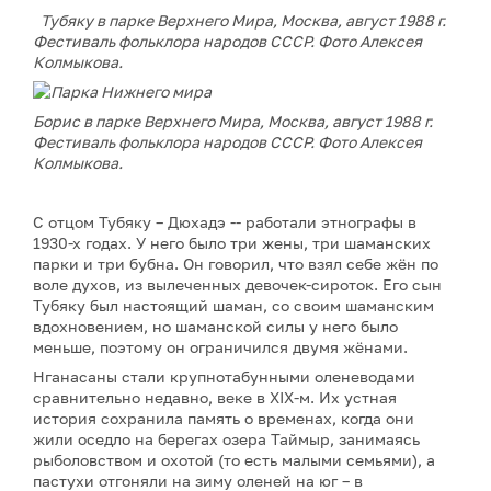
Тубяку в парке Верхнего Мира,
Москва, август 1988 г.
Фестиваль фольклора народов СССР. Фото Алексея
Колмыкова.
Борис в парке Верхнего Мира,
Москва, август 1988 г.
Фестиваль фольклора народов СССР. Фото Алексея
Колмыкова.
С отцом Тубяку – Дюхадэ -- работали этнографы в
1930-х годах. У него было три жены, три шаманских
парки и три бубна. Он говорил, что взял себе жён по
воле духов, из вылеченных девочек-сироток. Его сын
Тубяку был настоящий шаман, со своим шаманским
вдохновением, но шаманской силы у него было
меньше, поэтому он ограничился двумя жёнами.
Нганасаны стали крупнотабунными оленеводами
сравнительно недавно, веке в XIX-м. Их устная
история сохранила память о временах, когда они
жили оседло на берегах озера Таймыр, занимаясь
рыболовством и охотой (то есть малыми семьями), а
пастухи отгоняли на зиму оленей на юг – в