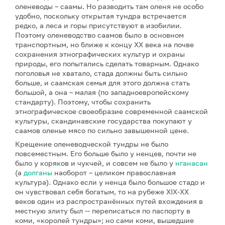
оленеводы – саамы. Но разводить там оленя не особо
удобно, поскольку открытая тундра встречается
редко, а леса и горы присутствуют в изобилии.
Поэтому оленеводство саамов было в основном
транспортным, но ближе к концу ХХ века на почве
сохранения этнографических культур и охраны
природы, его попытались сделать товарным. Однако
поголовья не хватало, стада должны быть сильно
больше, и саамская семья для этого должна стать
большой, а она – малая (по западноевропейскому
стандарту). Поэтому, чтобы сохранить
этнографическое своеобразие современной саамской
культуры, скандинавские государства покупают у
саамов оленье мясо по сильно завышенной цене.
Крещение оленеводческой тундры не было
повсеместным. Его больше было у ненцев, почти не
было у коряков и чукчей, и совсем не было у
нганасан
(а
долганы
наоборот – целиком православная
культура). Однако если у ненца было большое стадо и
он чувствовал себя богатым, то на рубеже XIX-XX
веков один из распространённых путей вхождения в
местную элиту был -- переписаться по паспорту в
коми, «королей тундры»; но сами коми, вышедшие