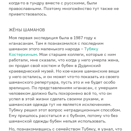
когда-то в тундру вместе с русскими, были
православными. Поэтому многожёнство тут также не
приветствовалось.
ЖЁНЫ ШАМАНОВ
Моя первая экспедиция была в 1987 году к
нганасанам. Там я познакомился с последним
шаманом этого маленького народа –
Тубяку
Костеркиным
. Мои старшие коллеги, которые с ним
работали, мне сказали, что когда у него умерла жена,
он продал свой костюм и бубен в Дудинский
краеведческий музей. Но кое-какие шаманские вещи
у него остались, и он может что-то показать из своего
шаманского репертуара, пусть это и не будет особо
зрелищно. По представлениям нганасан, с умершим
человеком должно быть похоронено всё то, что он
успел в этой жизни сделать своими руками, и
шаманская одежда тут не является исключением.
Тубяку решил этот вопрос нетрадиционным способом.
Ему пришлось расстаться и с бубном, потому что без
шаманской одежды бубен нельзя использовать.
Но, познакомившись с семейством Тубяку, я узнал, что