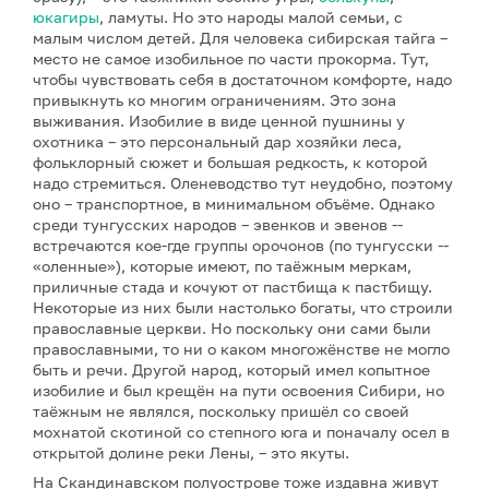
юкагиры
, ламуты. Но это народы малой семьи, с
малым числом детей. Для человека сибирская тайга –
место не самое изобильное по части прокорма. Тут,
чтобы чувствовать себя в достаточном комфорте, надо
привыкнуть ко многим ограничениям. Это зона
выживания. Изобилие в виде ценной пушнины у
охотника – это персональный дар хозяйки леса,
фольклорный сюжет и большая редкость, к которой
надо стремиться. Оленеводство тут неудобно, поэтому
оно – транспортное, в минимальном объёме. Однако
среди тунгусских народов – эвенков и эвенов --
встречаются кое-где группы орочонов (по тунгусски --
«оленные»), которые имеют, по таёжным меркам,
приличные стада и кочуют от пастбища к пастбищу.
Некоторые из них были настолько богаты, что строили
православные церкви. Но поскольку они сами были
православными, то ни о каком многожёнстве не могло
быть и речи. Другой народ, который имел копытное
изобилие и был крещён на пути освоения Сибири, но
таёжным не являлся, поскольку пришёл со своей
мохнатой скотиной со степного юга и поначалу осел в
открытой долине реки Лены, – это якуты.
На Скандинавском полуострове тоже издавна живут