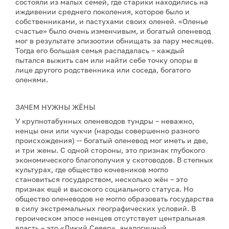
состояли из малых семей, где старики находились на
иждивении среднего поколения, которое было и
собственниками, и пастухами своих оленей. «Оленье
счастье» было очень изменчивым, и богатый оленевод
мог в результате эпизоотии обнищать за пару месяцев.
Тогда его большая семья распадалась – каждый
пытался выжить сам или найти себе точку опоры в
лице другого родственника или соседа, богатого
оленями.
ЗАЧЕМ НУЖНЫ ЖЁНЫ
У крупнотабунных оленеводов тундры – неважно,
ненцы они или чукчи (народы совершенно разного
происхождения) -- богатый оленевод мог иметь и две,
и три жены. С одной стороны, это признак глубокого
экономического благополучия у скотоводов. В степных
культурах, где общество кочевников могло
становиться государством, несколько жён – это
признак ещё и высокого социального статуса. Но
общество оленеводов не могло образовать государства
в силу экстремальных географических условий. В
героическом эпосе ненцев отсутствует центральная
власть – это «Дикий Север», аналогичный