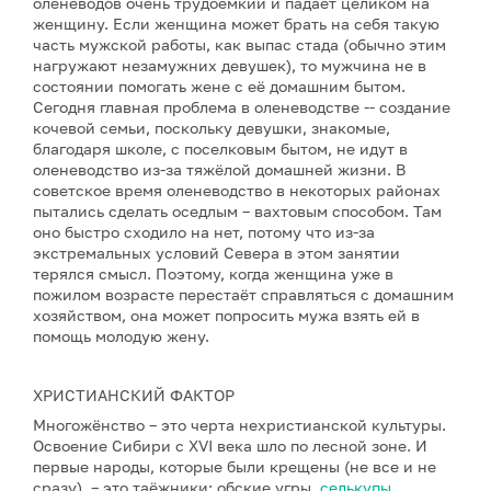
оленеводов очень трудоёмкий и падает целиком на
женщину. Если женщина может брать на себя такую
часть мужской работы, как выпас стада (обычно этим
нагружают незамужних девушек), то мужчина не в
состоянии помогать жене с её домашним бытом.
Сегодня главная проблема в оленеводстве -- создание
кочевой семьи, поскольку девушки, знакомые,
благодаря школе, с поселковым бытом, не идут в
оленеводство из-за тяжёлой домашней жизни. В
советское время оленеводство в некоторых районах
пытались сделать оседлым – вахтовым способом. Там
оно быстро сходило на нет, потому что из-за
экстремальных условий Севера в этом занятии
терялся смысл. Поэтому, когда женщина уже в
пожилом возрасте перестаёт справляться с домашним
хозяйством, она может попросить мужа взять ей в
помощь молодую жену.
ХРИСТИАНСКИЙ ФАКТОР
Многожёнство – это черта нехристианской культуры.
Освоение Сибири c XVI века шло по лесной зоне. И
первые народы, которые были крещены (не все и не
сразу), – это таёжники: обские угры,
селькупы
,