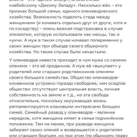
ковбойскому «Дикому Западу». Несколько жён – это
признак большой семьи, единого оленеводческого
хозяйства. Возможность поделить стада между
женщинами (и кочевать отдельно друг от друга, хотя и
по соседству) – очень важная подстраховка в случае
эпизоотии, которую использовали как ненцы, так и
чукчи. А муж в таком случае ночевал попеременно у
своих женщин при объезде своего обширного
хозяйства. Но такие случаи были нечастыми.
У оленеводов невеста приходит в чум мужа со своими
оленями – это её приданное. А муж её «выкупает» у
родителей или старших родственников оленями
своего большого семейства. Общество оленеводов-
кочевников устроено гораздо свободнее, чем оседлое
общество: отсутствует центральная власть, личная
собственность на землю и т.д., но эта свобода
относительна, поскольку окружающая жизнь
регламентируется клановыми интересами больших
семей. Семейный развод у оленеводов – явление
нередкое, хотя женщина имеет в семье подчинённое
положение. Тем не менее, при разводе женщина
забирает своих оленей и возвращается к родителям
или старшим братьям, но при этом (по обычному праву