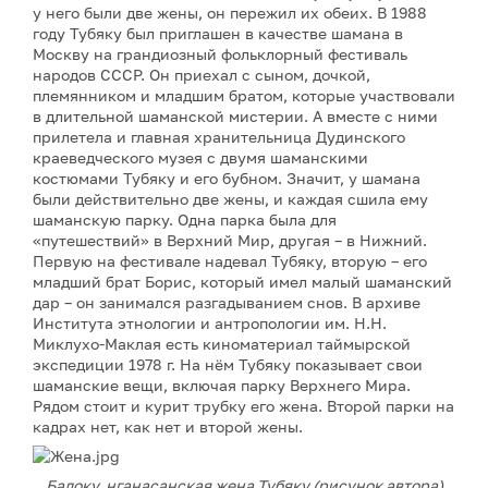
у него были две жены, он пережил их обеих. В 1988
году Тубяку был приглашен в качестве шамана в
Москву на грандиозный фольклорный фестиваль
народов СССР. Он приехал с сыном, дочкой,
племянником и младшим братом, которые участвовали
в длительной шаманской мистерии. А вместе с ними
прилетела и главная хранительница Дудинского
краеведческого музея с двумя шаманскими
костюмами Тубяку и его бубном. Значит, у шамана
были действительно две жены, и каждая сшила ему
шаманскую парку. Одна парка была для
«путешествий» в Верхний Мир, другая – в Нижний.
Первую на фестивале надевал Тубяку, вторую – его
младший брат Борис, который имел малый шаманский
дар – он занимался разгадыванием снов. В архиве
Института этнологии и антропологии им. Н.Н.
Миклухо-Маклая есть киноматериал таймырской
экспедиции 1978 г. На нём Тубяку показывает свои
шаманские вещи, включая парку Верхнего Мира.
Рядом стоит и курит трубку его жена. Второй парки на
кадрах нет, как нет и второй жены.
Балоку, нганасанская жена Тубяку (рисунок автора).