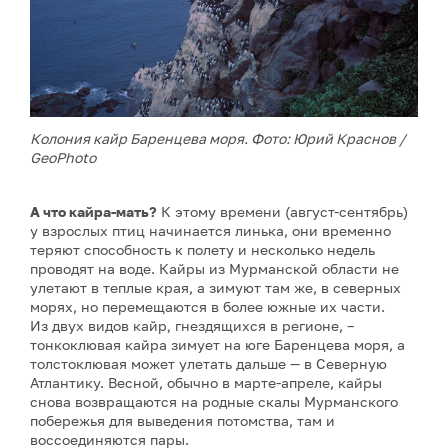
Колония кайр Баренцева моря. Фото: Юрий Краснов /
GeoPhoto
А что кайра-мать?
К этому времени (август-сентябрь)
у взрослых птиц начинается линька, они временно
теряют способность к полету и несколько недель
проводят на воде. Кайры из Мурманской области не
улетают в теплые края, а зимуют там же, в северных
морях, но перемещаются в более южные их части.
Из двух видов кайр, гнездящихся в регионе, –
тонкоклювая кайра зимует на юге Баренцева моря, а
толстоклювая может улетать дальше — в Северную
Атлантику. Весной, обычно в марте-апреле, кайры
снова возвращаются на родные скалы Мурманского
побережья для выведения потомства, там и
воссоединяются пары.