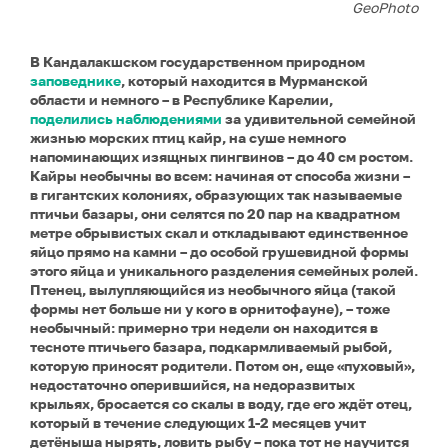
GeoPhoto
В Кандалакшском государственном природном
заповеднике
, который находится в Мурманской
области и немного – в Республике Карелии,
поделились наблюдениями
за удивительной семейной
жизнью морских птиц кайр, на суше немного
напоминающих изящных пингвинов – до 40 см ростом.
Кайры необычны во всем: начиная от способа жизни –
в гигантских колониях, образующих так называемые
птичьи базары, они селятся по 20 пар на квадратном
метре обрывистых скал и откладывают единственное
яйцо прямо на камни – до особой грушевидной формы
этого яйца и уникального разделения семейных ролей.
Птенец, вылупляющийся из необычного яйца (такой
формы нет больше ни у кого в орнитофауне), – тоже
необычный: примерно три недели он находится в
тесноте птичьего базара, подкармливаемый рыбой,
которую приносят родители. Потом он, еще «пуховый»,
недостаточно оперившийся, на недоразвитых
крыльях, бросается со скалы в воду, где его ждёт отец,
который в течение следующих 1-2 месяцев учит
детёныша нырять, ловить рыбу – пока тот не научится