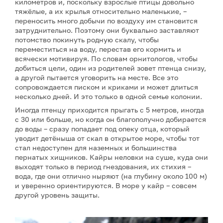
километров и, поскольку взрослые птицы довольно
тяжёлые, а их крылья относительно маленькие, –
переносить много добычи по воздуху им становится
затруднительно. Поэтому они буквально заставляют
потомство покинуть родную скалу, чтобы
переместиться на воду, перестав его кормить и
всячески мотивируя. По словам орнитологов, чтобы
добиться цели, один из родителей зовет птенца снизу,
а другой пытается уговорить на месте. Все это
сопровождается писком и криками и может длиться
несколько дней. И это только в одной семье колонии.
Иногда птенцу приходится прыгать с 5 метров, иногда
с 30 или больше, но когда он благополучно добирается
до воды – сразу попадает под опеку отца, который
уводит детёныша от скал в открытое море, чтобы тот
стал недоступен для наземных и большинства
пернатых хищников. Кайры неловки на суше, куда они
выходят только в период гнездования, их стихия –
вода, где они отлично ныряют (на глубину около 100 м)
и уверенно ориентируются. В море у кайр – совсем
другой уровень защиты.