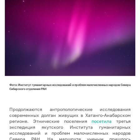
Фото: Институт гуманитарных исследований и проблем малочисленных народов Севера
Сибирского отделения РАН
Продолжаются антропологические исследования
современных долган живущих в Хатанго-Анабарском
регионе. Этнические поселения
посетила
третья
экспедиция якутского Института гуманитарных
исследований и проблем малочисленных народов
Севера РАН. На маршруте ученым пришлось