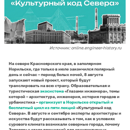
Источник: online.engineer-history.ru
На севере Красноярского края, в заполярном
Норильске, где только в июле закончился полярный
день и сейчас – период белых ночей, 8 августа
запускают новый проект, который будут
транслировать на всю страну. Образовательная и
туристическая
экосистема
«Глазами инженера», темы
которой – архитектура, инженерия, история городов и
урбанистика –
организует в Норильске открытый и
бесплатный цикл из пяти лекций
«Культурный код
Севера». В августе и сентябре эксперты архитектуры и
искусства будут рассказывать о том, как в условиях
сурового климата возникали северные города, почему
Заполярье стало площадкой для архитектурных