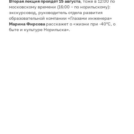
Вторая лекция
пройдёт 15 августа
, тоже в 12:00 по
московскому времени (16:00 – по норильскому):
экскурсовод, руководитель отдела развития
образовательной компании «Глазами инженера»
Марина Фирсова
расскажет о «жизни при -40°C, о
быте и культуре Норильска».
Третью и четвёртую
лекции об архитектуре Арктики
27 и 29 августа
прочтёт
Айрат Багаутдинов
– историк
архитектуры, экскурсовод, руководитель
образовательной компании «Глазами инженера».
Пятая лекция
запланирована на
5 сентября
– ее тема:
«Норильск, Магнитогорск, Новокузнецк: концепция
моногорода в советском строительстве». Автор –
искусствовед, историк архитектуры, мастер Школы
гида «Глазами инженера»
Сергей Кузнецов
.