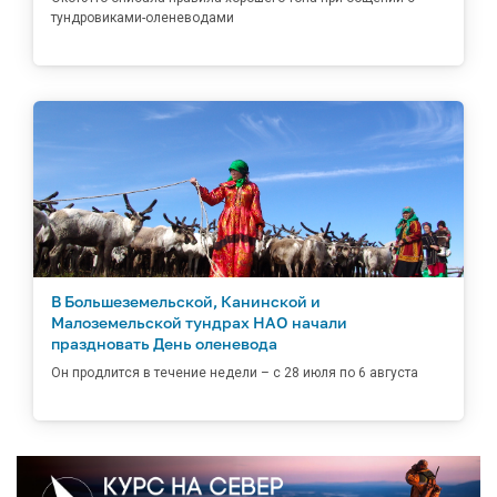
тундровиками-оленеводами
В Большеземельской, Канинской и
Малоземельской тундрах НАО начали
праздновать День оленевода
Он продлится в течение недели – с 28 июля по 6 августа