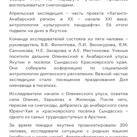
воспользоваться снегоходами.
Апрельская экспедиция – часть проекта «Хатанго-
Анабарский регион в ХХ – начале XXI века:
антропология культурного ландшафта». Её итоги
подвели на днях в Якутске.
Команда исследователей состояла из пяти человек –
руководитель В.В. Филиппова, Л.И. Винокурова, Я.М.
Санникова, Н.Е. Захарова и А.Е. Местникова. Ученые
посетили дальние Оленекский и Анабарский улусы
Якутии и посёлок Сындасско Красноярского края.
Они собирали информацию по социальной
антропологии долганского расселения. Важной частью
экспедиции стало посещение празднования Дня
оленевода в поселках.
Исследователи начали с Оленекского улуса, охватив
села Оленек, Харыялах и Жилинда. После чего,
пересев на снегоходы, добрались до анабарского села
Юрюнг-Хая и красноярского посёлка Сындасско –
одного из самых труднодоступных в Арктике.
За время поездки якутяне проанкетировали 200
человек, исследовали ситуацию с родным языком
(особенно у школьников), фотографировали и снимали