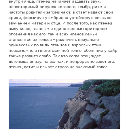
внутри яйца, птенец начинает издавать звук,
неповторимый рисунок которого, тембр, ритм и
частоты родители запоминают, в ответ издают свои
крики, формируя у эмбриона устойчивую связь со
звучанием матери и отца. И после того, как птенец
вылупился, главным и единственным критерием
опознания как его, так и всех членов семьи
становятся их голоса – различить визуально
одинаковых по виду птенцов и взрослых птиц
невозможно в многотысячной толпе, обоняние у кайр
также развито слабо. Так что когда отец ждет
детеныша внизу, на волнах, и непрерывно зовет его,
птенец летит и плывет строго на знакомый голос.