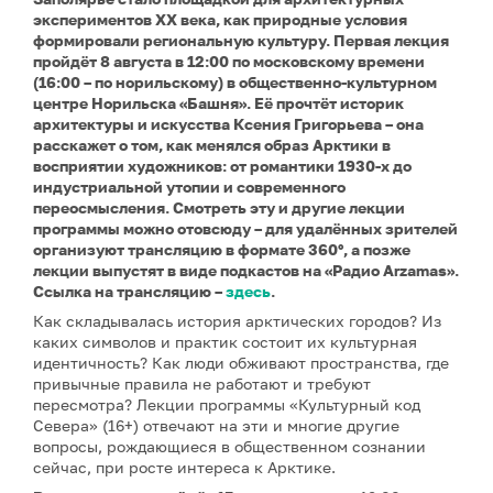
экспериментов XX века, как природные условия
формировали региональную культуру. Первая лекция
пройдёт 8 августа в 12:00 по московскому времени
(16:00 – по норильскому) в общественно-культурном
центре Норильска «Башня». Её прочтёт историк
архитектуры и искусства Ксения Григорьева – она
расскажет о том, как менялся образ Арктики в
восприятии художников: от романтики 1930-х до
индустриальной утопии и современного
переосмысления. Смотреть эту и другие лекции
программы можно отовсюду – для удалённых зрителей
организуют трансляцию в формате 360°, а позже
лекции выпустят в виде подкастов на «Радио Arzamas».
Ссылка на трансляцию –
здесь
.
Как складывалась история арктических городов? Из
каких символов и практик состоит их культурная
идентичность? Как люди обживают пространства, где
привычные правила не работают и требуют
пересмотра? Лекции программы «Культурный код
Севера» (16+) отвечают на эти и многие другие
вопросы, рождающиеся в общественном сознании
сейчас, при росте интереса к Арктике.