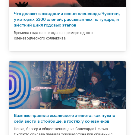
Что делают в ожидании осени оленеводы Чукотки,
у которых 5300 оленей, рассыпанных по тундре, и
жёсткий цикл годовых этапов
Времена года оленевода на примере одного
оленеводческого коллектива
Важные правила ямальского этикета: как нужно
себя вести в стойбище, в гостях у кочевников
Ненка, блогер и общественница из Салехарда Некоча
Окотэтто описала правила хорошего тона при общении с