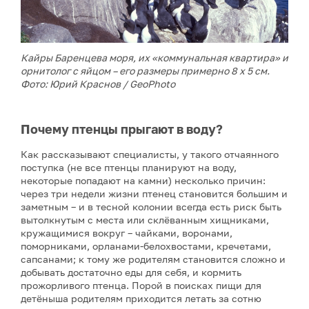
Кайры Баренцева моря, их «коммунальная квартира» и
орнитолог с яйцом – его размеры примерно 8 х 5 см.
Фото: Юрий Краснов / GeoPhoto
Почему птенцы прыгают в воду?
Как рассказывают специалисты, у такого отчаянного
поступка (не все птенцы планируют на воду,
некоторые попадают на камни) несколько причин:
через три недели жизни птенец становится большим и
заметным – и в тесной колонии всегда есть риск быть
вытолкнутым с места или склёванным хищниками,
кружащимися вокруг – чайками, воронами,
поморниками, орланами-белохвостами, кречетами,
сапсанами; к тому же родителям становится сложно и
добывать достаточно еды для себя, и кормить
прожорливого птенца. Порой в поисках пищи для
детёныша родителям приходится летать за сотню