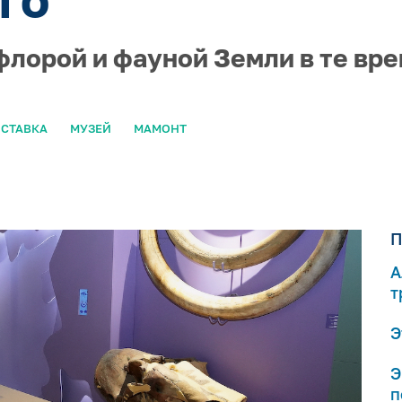
флорой и фауной Земли в те вре
СТАВКА
МУЗЕЙ
МАМОНТ
П
А
т
Э
Э
п