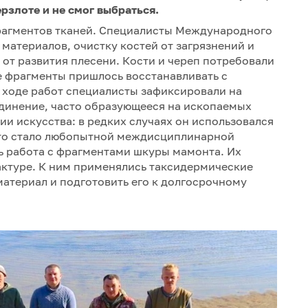
рзлоте и не смог выбраться.
фрагментов тканей. Специалисты Международного
материалов, очистку костей от загрязнений и
т развития плесени. Кости и череп потребовали
е фрагменты пришлось восстанавливать с
 ходе работ специалисты зафиксировали на
единение, часто образующееся на ископаемых
рии искусства: в редких случаях он использовался
что стало любопытной междисциплинарной
ь работа с фрагментами шкуры мамонта. Их
актуре. К ним применялись таксидермические
атериал и подготовить его к долгосрочному