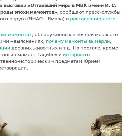
ю выставки «Оттаявший мир» в МВК имени И. С.
ироды эпохи мамонтов»
, сообщают пресс-службы
го округа (ЯНАО – Ямала) и
реставрационного
гих мамонтах
, обнаруженных в вечной мерзлоте
ними – выяснениях,
почему мамонты вымерли
,
яции
древних животных и т.д. На портале, кроме
 погиб мамонт Тадибе» и
интервью
с
ественно-историческим предметам Юрием
еставрации.