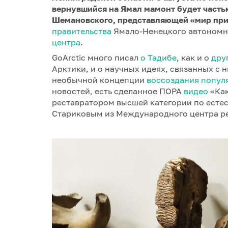
вернувшийся на Ямал мамонт будет часть
Шемановского, представляющей «мир пр
правительства
Ямало-Ненецкого автономно
центра
.
GoArctic много писал
о Тадибе
, как и о
дру
Арктики, и о научных идеях, связанных с 
необычной концепции
воссоздания попул
новостей, есть сделанное ПОРА
видео
«Как
реставратором высшей категории по ест
Стариковым из Международного центра р