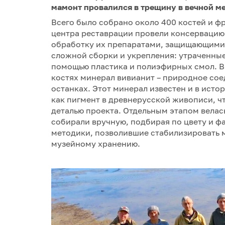
мамонт провалился в трещину в вечной ме
Всего было собрано около 400 костей и 
центра реставрации провели консервацию 
обработку их препаратами, защищающими о
сложной сборки и укрепления: утраченны
помощью пластика и полиэфирных смол. В
костях минерал вивианит – природное со
останках. Этот минерал известен и в исто
как пигмент в древнерусской живописи, 
деталью проекта. Отдельным этапом велас
собирали вручную, подбирая по цвету и ф
методики, позволившие стабилизировать м
музейному хранению.