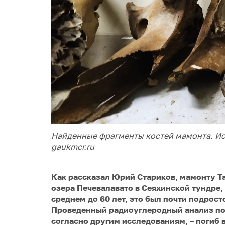
Найденные фрагменты костей мамонта. И
gaukmcr.ru
Как рассказал
Юрий Стариков
, мамонту Т
озера Печевалавато в Сеяхинской тундре, 
среднем до 60 лет, это был почти подросток
Проведенный радиоуглеродный анализ показ
согласно другим исследованиям, – погиб в