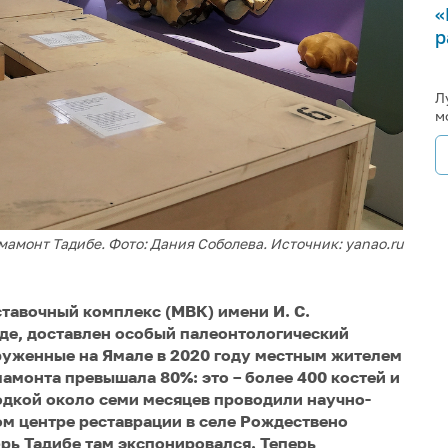
«
р
Л
м
амонт Тадибе. Фото: Дания Соболева. Источник: yanao.ru
тавочный комплекс (МВК) имени И. С.
де, доставлен особый палеонтологический
аруженные на Ямале в 2020 году местным жителем
амонта превышала 80%: это – более 400 костей и
одкой около семи месяцев проводили научно-
м центре реставрации в селе Рождествено
брь Тадибе там экспонировался. Теперь