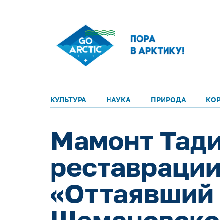
КУЛЬТУРА
НАУКА
ПРИРОДА
КО
Мамонт Тади
реставрации
«Оттаявший м
Шемановско