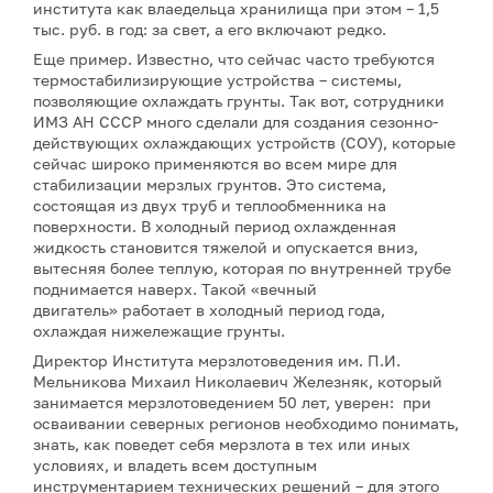
института как влаедельца хранилища при этом – 1,5
тыс. руб. в год: за свет, а его включают редко.
Еще пример. Известно, что сейчас часто требуются
термостабилизирующие устройства – системы,
позволяющие охлаждать грунты. Так вот, сотрудники
ИМЗ АН СССР много сделали для создания сезонно-
действующих охлаждающих устройств (СОУ), которые
сейчас широко применяются во всем мире для
стабилизации мерзлых грунтов. Это система,
состоящая из двух труб и теплообменника на
поверхности. В холодный период охлажденная
жидкость становится тяжелой и опускается вниз,
вытесняя более теплую, которая по внутренней трубе
поднимается наверх. Такой «вечный
двигатель» работает в холодный период года,
охлаждая нижележащие грунты.
Директор Института мерзлотоведения им. П.И.
Мельникова Михаил Николаевич Железняк, который
занимается мерзлотоведением 50 лет, уверен: при
осваивании северных регионов необходимо понимать,
знать, как поведет себя мерзлота в тех или иных
условиях, и владеть всем доступным
инструментарием технических решений – для этого