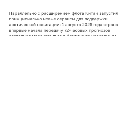
Параллельно с расширением флота Китай запустил
принципиально новые сервисы для поддержки
арктической навигации: 1 августа 2026 года страна
впервые начала передачу 72-часовых прогнозов
состояния морского льда в Арктике по нескольким
каналам связи. Прогноз охватывает четыре ключевых
моря (Восточно-Сибирское, Лаптевых, Карское,
Баренцево) и четыре пролива (Берингов, Дмитрия
Лаптева, Вилькицкого, Карские Ворота). Система
мониторит три ключевых параметра ледового
покрытия – толщину льда, его площадь и скорость
дрейфа, и позволяет моделировать сложные
физические процессы взаимодействия атмосферы,
океана и льда в Арктике. Прогноз обновляется каждые
24 часа, имеет временное разрешение 3 часа и
пространственное разрешение 10 км. До этого Китай
с 2024 года передавал только текущую ледовую
обстановку (фактические данные), а теперь перешел к
прогнозированию. Система прошла успешные
испытания на борту ледокола «Сюэлун-2» в
Беринговом проливе и Норвежском море. Новая
услуга позволяет судам заблаговременно планировать