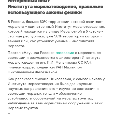
Интересный опыт
Институт
а
мерзлотоведения
, правильно
использующего законы физики
В России, больше 60% территории которой занимает
мерзлота – единственный Институт мерзлотоведения,
который находится на улице Мерзлотной в Якутске –
столице республики, уже 98% территории которой –
вечная или, как уточняют ученые – многолетняя
мерзлота.
Портал «Научная Россия»
поговорил
о мерзлоте, ее
эволюции и возможностях с директором Института
мерзлотоведения им. П.И. Мельникова СО РАН,
членом-корреспондентом РАН Михаилом
Николаевичем Железняком.
Как рассказал Михаил Николаевич, с самого начала у
Института мерзлотоведения было два крупных
научных направления: это – изучение состояния и
эволюции мерзлых толщ и – обеспечение
устойчивости сооружений на мерзлых грунтах,
наблюдение за взаимодействием сооружений и этих
мерзлых грунтов.