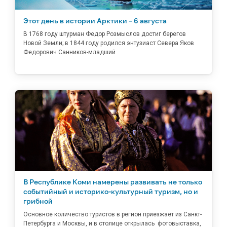
Этот день в истории Арктики – 6 августа
В 1768 году штурман Федор Розмыслов достиг берегов
Новой Земли; в 1844 году родился энтузиаст Севера Яков
Федорович Санников-младший
В Республике Коми намерены развивать не только
событийный и историко-культурный туризм, но и
грибной
Основное количество туристов в регион приезжает из Санкт-
Петербурга и Москвы, и в столице открылась фотовыставка,