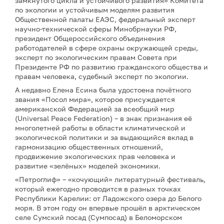
замкнутого цикла и устойчивого развития» Комитета
по экологии и устойчивым моделям развития
Общественной палаты ЕАЭС, федеральный эксперт
научно-технической сферы Минобрнауки РФ,
президент Общероссийского объединения
работодателей в сфере охраны окружающей среды,
эксперт по экологическим правам Совета при
Президенте РФ по развитию гражданского общества и
правам человека, судебный эксперт по экологии.
А недавно Елена Есина была удостоена почётного
звания «Посол мира», которое присуждается
американской Федерацией за всеобщий мир
(Universal Peace Federation) – в знак признания её
многолетней работы в области климатической и
экологической политики и за выдающийся вклад в
гармонизацию общественных отношений,
продвижение экологических прав человека и
развитие «зелёных» моделей экономики.
«Петроглиф» – «кочующий» литературный фестиваль,
который ежегодно проводится в разных точках
Республики Карелии: от Ладожского озера до Белого
моря. В этом году он впервые прошёл в арктическом
селе Сумский посад (Сумпосад) в Беломорском