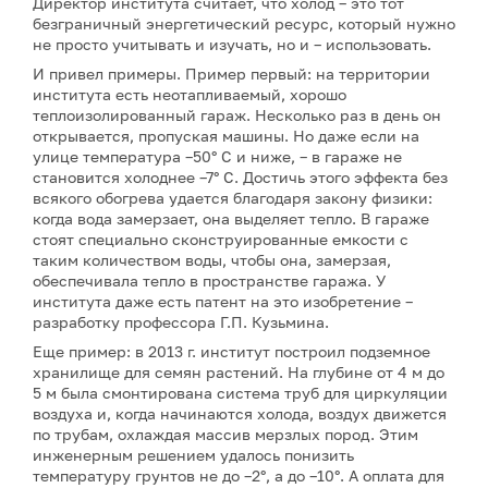
Директор института считает, что холод – это тот
безграничный энергетический ресурс, который нужно
не просто учитывать и изучать, но и – использовать.
И привел примеры. Пример первый: на территории
института есть неотапливаемый, хорошо
теплоизолированный гараж. Несколько раз в день он
открывается, пропуская машины. Но даже если на
улице температура –50° С и ниже, – в гараже не
становится холоднее –7° С. Достичь этого эффекта без
всякого обогрева удается благодаря закону физики:
когда вода замерзает, она выделяет тепло. В гараже
стоят специально сконструированные емкости с
таким количеством воды, чтобы она, замерзая,
обеспечивала тепло в пространстве гаража. У
института даже есть патент на это изобретение –
разработку профессора Г.П. Кузьмина.
Еще пример: в 2013 г. институт построил подземное
хранилище для семян растений. На глубине от 4 м до
5 м была смонтирована система труб для циркуляции
воздуха и, когда начинаются холода, воздух движется
по трубам, охлаждая массив мерзлых пород. Этим
инженерным решением удалось понизить
температуру грунтов не до –2°, а до –10°. А оплата для