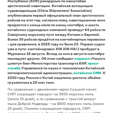
Республики (КНР) рекордным по масштабам
арктической навигации. Китайская ассоциация
судовладельцев (China Shipowners' Association)
опубликовала первый официальный план арктических
рейсов на этот год: согласно нему, навигационное окно
продлится с конца июля по конец сентября, и шесть
китайских судоходных компаний проведут 64 рейса по
Северному морскому пути между Китаем и Европой.
Более 30 рейсов придётся на контейнерные перевозки
– для сравнения, в 2025 году их было 23. Первое судно
уже в пути: контейнеровоз XIN XIN HAI 1 прибудет в
Мурманск 18 августа. Вслед за ним в августе-сентябре
последуют другие. Об этом сообщают
издание
«Чжунго
цзяотун бао» Министерства транспорта КНР,
пресс-
служба
Управления по науке и технологиям Китайской
метеорологической администрации,
китайские СМИ
. К
2030 году Россия и Китай нацелены достичь объёма
грузопотока в 20 млн тонн.
По сравнению с движением через Суэцкий канал
СМП сокращает маршрут на 3000 морских миль
(около 15 дней), а по сравнению с трассой вокруг
мыса Доброй Надежды – на 6800 морских миль (около
25 дней). Помимо сокращения маршрута, СМП