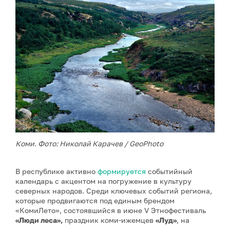
Коми. Фото: Николай Карачев / GeoPhoto
В республике активно
формируется
событийный
календарь с акцентом на погружение в культуру
северных народов. Среди ключевых событий региона,
которые продвигаются под единым брендом
«КомиЛето», состоявшийся в июне V Этнофестиваль
«Люди леса»,
праздник коми-ижемцев
«Луд»
, на
котором организуются массовые хороводы, шествия в