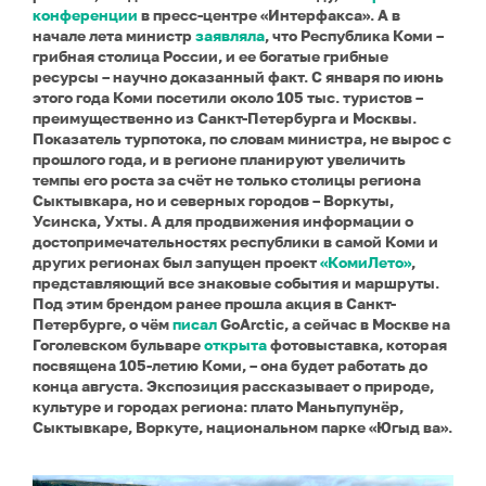
конференции
в пресс-центре «Интерфакса». А в
начале лета министр
заявляла
, что Республика Коми –
грибная столица России, и ее богатые грибные
ресурсы – научно доказанный факт. С января по июнь
этого года Коми посетили около 105 тыс. туристов –
преимущественно из Санкт-Петербурга и Москвы.
Показатель турпотока, по словам министра, не вырос с
прошлого года, и в регионе планируют увеличить
темпы его роста за счёт не только столицы региона
Сыктывкара, но и северных городов – Воркуты,
Усинска, Ухты. А для продвижения информации о
достопримечательностях республики в самой Коми и
других регионах был запущен проект
«КомиЛето»
,
представляющий все знаковые события и маршруты.
Под этим брендом ранее прошла акция в Санкт-
Петербурге, о чём
писал
GoArctic, а сейчас в Москве на
Гоголевском бульваре
открыта
фотовыставка, которая
посвящена 105-летию Коми, – она будет работать до
конца августа. Экспозиция рассказывает о природе,
культуре и городах региона: плато Маньпупунёр,
Сыктывкаре, Воркуте, национальном парке «Югыд ва».