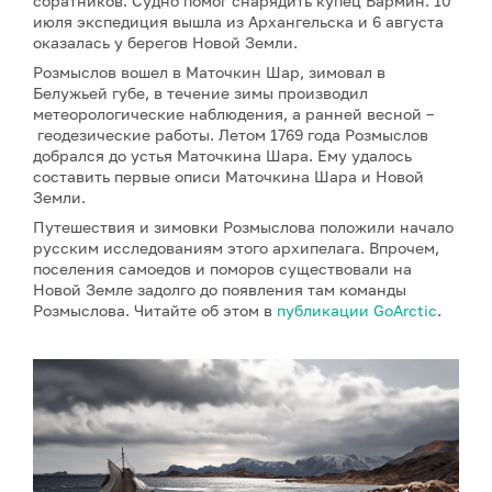
соратников. Судно помог снарядить купец Бармин. 10
июля экспедиция вышла из Архангельска и 6 августа
оказалась у берегов Новой Земли.
Розмыслов вошел в Маточкин Шар, зимовал в
Белужьей губе, в течение зимы производил
метеорологические наблюдения, а ранней весной –
геодезические работы. Летом 1769 года Розмыслов
добрался до устья Маточкина Шара. Ему удалось
составить первые описи Маточкина Шара и Новой
Земли.
Путешествия и зимовки Розмыслова положили начало
русским исследованиям этого архипелага. Впрочем,
поселения самоедов и поморов существовали на
Новой Земле задолго до появления там команды
Розмыслова. Читайте об этом в
публикации
GoArctic
.