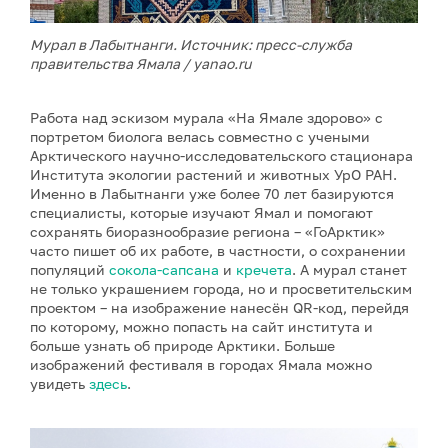
Мурал в Лабытнанги. Источник: пресс-служба
правительства Ямала / yanao.ru
Работа над эскизом мурала «На Ямале здорово» с
портретом биолога велась совместно с учеными
Арктического научно-исследовательского стационара
Института экологии растений и животных УрО РАН.
Именно в Лабытнанги уже более 70 лет базируются
специалисты, которые изучают Ямал и помогают
сохранять биоразнообразие региона – «ГоАрктик»
часто пишет об их работе, в частности, о сохранении
популяций
сокола-сапсана
и
кречета
. А мурал станет
не только украшением города, но и просветительским
проектом – на изображение нанесён QR-код, перейдя
по которому, можно попасть на сайт института и
больше узнать об природе Арктики. Больше
изображений фестиваля в городах Ямала можно
увидеть
з
десь
.