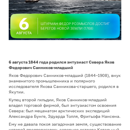
6 августа 1844 года родился энтузиаст Севера Яков
Федорович Санников-младший
Яков Федорович Санников-младший (1844–1908), внук
знаменитого промышленника и полярного
исследователя Якова Санникова-старшего, родился в
Якутии.
Купец второй гильдии, Яков Санников-младший
владел торговой фирмой, был энтузиастом освоения
Севера: был меценатом арктических экспедиций
Александра Бунге, Эдуарда Толля, Фритьофа Нансена.
Ему не давала покоя загадочная земля, существование
которой предполагалось севернее острова Котельный