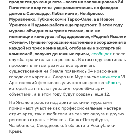
продлится до конца лета – всего их запланировано 24.
Гигантские картины уже разместились на фасадах
домов в Салехарде, Лабытнанги, Ноябрьске,
Муравленко, Губкинском и Тарко-Сале, а в Новом
Уренгое и Надыме работа еще предстоит. В этом году
муралы объединены тремя темами, они же –
номинации конкурса: «Год здоровья», «Родной Ямал» и
«Семья». Лучшие городские настенные изображения в
каждой из трех номинаций, отобранные экспертной
комиссией, получат денежные призы
,
сообщает
пресс-
служба правительства региона. В этом году фестиваль
проходит в пятый раз и за все время его
существования на Ямале появились 94 красочные
городские картины. Скоро и в Мурманске
начнется
VI
Арктический фестиваль уличного искусства
«Рост»
,
который за пять лет украсил город 69-ю арт-
объектами, а в этом году будут созданы еще 12.
На Ямале в работе над арктическими муралами
принимают участие как профессиональные мастера
стрит-арта, так и любители из самого округа и других
регионов страны – Москвы, Санкт-Петербурга,
Челябинска, Свердловской области и Республики
Крым.