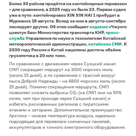
Более 30 рейсов придётся на контейнерные перевозки
– для сравнения, в 2025 году их было 23. Первое судно
уже в пути: контейнеровоз XIN XIN HAI 1 прибудет в
Мурманск 18 августа. Вслед за ним в августе-сентябре
последуют другие. Об этом сообщают
издание
«Чжунго
цзяотун бао» Министерства транспорта КНР,
пресс-
служба
Управления по науке и технологиям Китайской
метеорологической администрации,
китайские СМИ
. К
2030 году Россия и Китай нацелены достичь объёма
грузопотока в 20 млн тонн.
По сравнению с движением через Суэцкий канал
СМП сокращает маршрут на 3000 морских миль
(около 15 дней), а по сравнению с трассой вокруг
мыса Доброй Надежды – на 6800 морских миль (около
25 дней). Помимо сокращения маршрута, СМП
позволяет снизить выбросы CO₂ (на СМП они на 50%
ниже, чем при проходе через Суэцкий канал) и
избегать рискованных регионов с пиратскими
атаками и заторами. Дополнительное преимущество
Арктики – низкая температура воздуха, идеально
подходящая для перевозки солнечных панелей,
аккумуляторов и точного электронного оборудования.