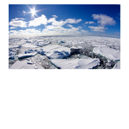
Фото: Сергей Аносов / GeoPhoto
Параллельно с расширением флота Китай запустил
принципиально новые сервисы для поддержки
арктической навигации: 1 августа 2026 года страна
впервые начала передачу 72-часовых прогнозов
состояния морского льда в Арктике по нескольким
каналам связи. Прогноз охватывает четыре ключевых