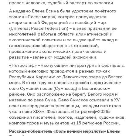
правам человека, судебный эксперт по экологии.
А недавно Елена Есина была удостоена почётного
звания «Посол мира», которое присуждается
американской Федерацией за всеобщий мир
(Universal Peace Federation) – в знак признания её
многолетней работы в области климатической и
экологической политики и за выдающийся вклад в
гармонизацию общественных отношений,
продвижение экологических прав человека и
развитие «зелёных» моделей экономики.
«Петроглиф» – «кочующий» литературный фестиваль,
который ежегодно проводится в разных точках
Республики Карелии: от Ладожского озера до Белого
моря. В этом году он впервые прошёл в арктическом
селе Сумский посад (Сумпосад) в Беломорском
районе. Оно расположено на берегу Белого моря и
названо по реке Сума. Село Сумское основали в XV
веке новгородские переселенцы, посадом оно стало
уже в веке XIX-м. Фестиваль «Петроглиф–2026»
объединил писателей, поэтов, издателей, художников,
композиторов и музыкантов из 15 регионов России.
Рассказ-победитель «Соль вечной мерзлоты» Елены