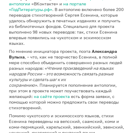
антологии
«ВКонтакте» и
на портале
«ГодЛитературы.рф»
. В антологию включено более 200
переводов стихотворений Сергея Есенина, которые
удалось обнаружить в печатных изданиях и получить
из библиотечных фондов. Специально для проекта
выполнено 98 новых переводов: так, стихи Есенина
впервые появились на чукотском и эскимосском
языках.
По мнению инициатора проекта, поэта
Александра
Вулыха
, – что, как не творчество Есенина, в полной
мере способно объединить совершенно разных людей
разных народов:
«Чтение произведений на языках
народов России – это возможность связать разные
культуры и сделать шаг к их
сохранению»
. Планируется пополнение антологии,
при этом в проекте может поучаствовать каждый
желающий:
на сайте проекта
есть форма заявки, с
помощью которой можно предложить свои переводы
стихотворений.
Помимо чукотского и эскимосского языков, стихи
Есенина переведены на вепсский, саамский, коми и
коми-пермяцкий, карельский, эвенкийский, эвенский,
ненецкий, юкагирский и якутский языки.