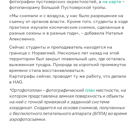
фотографии пустозерских окрестностей, а
на карте
–
фотопанораму Большой Пустозерской тропы.
«Мы снимали и с воздуха, у нас было разрешение на
съемку от органов власти. Кроме того. студенты в ходе
практики изучали космические снимки, сделанные в
разные сезоны и в разные года», – добавила Наталья
Алексеенко.
Сейчас студенты и преподаватель находятся на
границе с Норвегией. Несколько лет назад на этой
территории был закрыт плавильный цех, где осталась
выжженная тундра. Природа за короткий промежуток
времени стала восстанавливаться.
Картографы сейчас проводят ту же работу, что делали
в НАО.
*Ортофотоплан – фотографический
план
местности, на
котором представлена земная поверхность и объекты
на ней с точной привязкой к заданной системе
координат. Создается на основе снимков, полученных
с беспилотного летательного аппарата (БПЛА) во время
аэрофотосъемки.