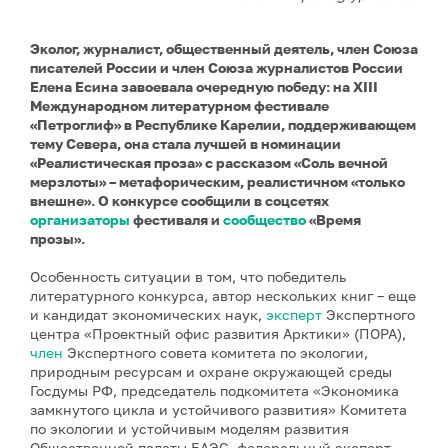
Эколог, журналист, общественный деятель, член Союза
писателей России и член Союза журналистов России
Елена Есина завоевала очередную победу: на XIII
Международном литературном фестивале
«Петроглиф» в Республике Карелии, поддерживающем
тему Севера, она стала лучшей в номинации
«Реалистическая проза» с рассказом «Соль вечной
мерзлоты» – метафорическим, реалистичном «только
внешне». О конкурсе сообщили в соцсетях
организаторы
фестиваля и
сообщество
«Время
прозы».
Особенность ситуации в том, что победитель
литературного конкурса, автор нескольких книг – еще
и кандидат экономических наук,
эксперт
Экспертного
центра «Проектный офис развития Арктики» (ПОРА),
член
Экспертного совета комитета по экологии,
природным ресурсам и охране окружающей среды
Госдумы РФ, председатель подкомитета «Экономика
замкнутого цикла и устойчивого развития» Комитета
по экологии и устойчивым моделям развития
Общественной палаты ЕАЭС, федеральный эксперт