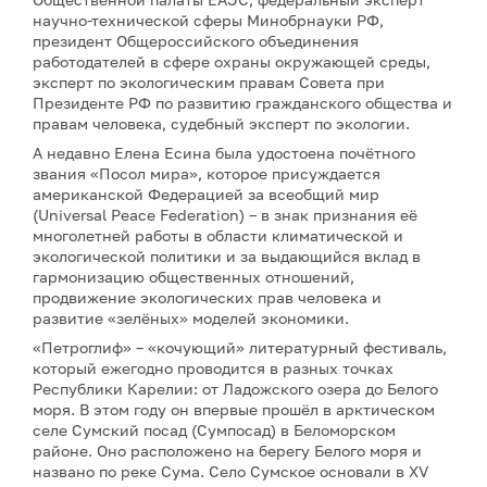
научно-технической сферы Минобрнауки РФ,
президент Общероссийского объединения
работодателей в сфере охраны окружающей среды,
эксперт по экологическим правам Совета при
Президенте РФ по развитию гражданского общества и
правам человека, судебный эксперт по экологии.
А недавно Елена Есина была удостоена почётного
звания «Посол мира», которое присуждается
американской Федерацией за всеобщий мир
(Universal Peace Federation) – в знак признания её
многолетней работы в области климатической и
экологической политики и за выдающийся вклад в
гармонизацию общественных отношений,
продвижение экологических прав человека и
развитие «зелёных» моделей экономики.
«Петроглиф» – «кочующий» литературный фестиваль,
который ежегодно проводится в разных точках
Республики Карелии: от Ладожского озера до Белого
моря. В этом году он впервые прошёл в арктическом
селе Сумский посад (Сумпосад) в Беломорском
районе. Оно расположено на берегу Белого моря и
названо по реке Сума. Село Сумское основали в XV