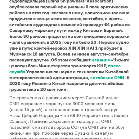
судовладельцев (China Shipowners' Association)
опубликовала первый официальный план арктических
рейсов на этот год: согласно нему, навигационное окно
продлится с конца июля по конец сентября, и шесть
китайских судоходных компаний проведут 64 рейса по
Северному морскому пути между Китаем и Европой.
Более 30 рейсов придётся на контейнерные перевозки
– для сравнения, в 2025 году их было 23. Первое судно
уже в пути: контейнеровоз XIN XIN HAI 1 прибудет в
Мурманск 18 августа. Вслед за ним в августе-сентябре
последуют другие. Об этом сообщают
издание
«Чжунго
цзяотун бао» Министерства транспорта КНР,
пресс-
служба
Управления по науке и технологиям Китайской
метеорологической администрации,
китайские СМИ
. К
2030 году Россия и Китай нацелены достичь объёма
грузопотока в 20 млн тонн.
По сравнению с движением через Суэцкий канал
СМП сокращает маршрут на 3000 морских миль
(около 15 дней), а по сравнению с трассой вокруг
мыса Доброй Надежды – на 6800 морских миль (около
25 дней). Помимо сокращения маршрута, СМП
позволяет снизить выбросы CO₂ (на СМП они на 50%
ниже, чем при проходе через Суэцкий канал) и
избегать рискованных регионов с пиратскими