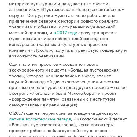
историко-культурным и ландшафтным музеем-
заповедником «Пустозерск» в Ненецком автономном
округе. Сотрудники музея активно работали для
привлечения северян к истории родного края, его
традициям и обычаям, к сохранению уникальной
местной природы, и
в 2017 году
сразу три проекта
музея вошли в число победителей ежегодного
конкурса социальных и культурных проектов
компании «Лукойл», получили грантовую поддержку и
возможность реализации.
Один из этих проектов – создание нового
экскурсионного маршрута «Большая пустозерская
тропа», которая, как надеялись в музее, станет
научной площадкой для экопросвещения и местом
притяжения для туристов (два других проекта – малая
экотропа «Легенды и были Малого бора» и проект
«Возрождение памяти», связанный с институтом
самоуправления среди ненцев).
С 2017 года на территории заповедника действуют
летние волонтерские лагеря
, – «экологический десант
«Большая пустозерская тропа», когда волонтеры
проводят работы по благоустройству экотроп –
устанавливают указатели, информационные стенды,