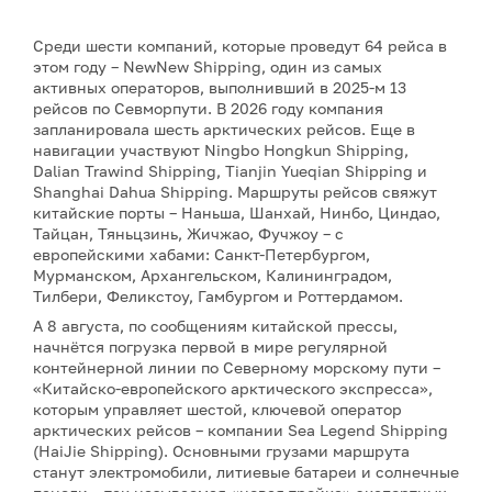
Среди шести компаний, которые проведут 64 рейса в
этом году – NewNew Shipping, один из самых
активных операторов, выполнивший в 2025-м 13
рейсов по Севморпути. В 2026 году компания
запланировала шесть арктических рейсов. Еще в
навигации участвуют Ningbo Hongkun Shipping,
Dalian Trawind Shipping, Tianjin Yueqian Shipping и
Shanghai Dahua Shipping. Маршруты рейсов свяжут
китайские порты – Наньша, Шанхай, Нинбо, Циндао,
Тайцан, Тяньцзинь, Жичжао, Фучжоу – с
европейскими хабами: Санкт-Петербургом,
Мурманском, Архангельском, Калининградом,
Тилбери, Феликстоу, Гамбургом и Роттердамом.
А 8 августа, по сообщениям китайской прессы,
начнётся погрузка первой в мире регулярной
контейнерной линии по Северному морскому пути –
«Китайско-европейского арктического экспресса»,
которым управляет шестой, ключевой оператор
арктических рейсов – компании Sea Legend Shipping
(HaiJie Shipping). Основными грузами маршрута
станут электромобили, литиевые батареи и солнечные