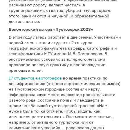
расчищают дорогу, делают настилы в
труднопроходимых местах, убирают мусор; кроме
этого, занимаются и научной, и образовательной
деятельностью.
Волонтерский лагерь «Пустозерск 2023»
В этом году лагерь работает в две смены. Участниками
первой смены стали студенты 2-го курса
географического факультета кафедры картографии и
геоинформатики МГУ имени М.В. Ломоносова. В
экстремальных условиях заполярного лета они
проходили полевую практику в сопровождении
преподавателей.
17 студентов-картографов
во время практики по
дешифрированию (чтению аэрокосмических снимков)
на Пустозерском городище составили карту,
зафиксировавшую местоположение растительности
разного рода, состояние почвы и ландшафта в
целом по «Большой пустозерской тропае»: «Нам
нужна была точка отсчета, чтобы видеть, как
изменится растительность. Она может измениться,
например, от активного турпотока или от
климатических условий», – рассказала доцент