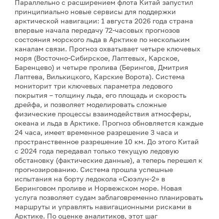
Параллельно с расширением флота Китай запустил
принципиально новые сервисы для поддержки
арктической навигации: 1 августа 2026 года страна
впервые начала передачу 72-часовых прогнозов
состояния морского льда в Арктике по нескольким
каналам связи. Прогноз охватывает четыре ключевых
моря (Восточно-Сибирское, Лаптевых, Карское,
Баренцево) и четыре пролива (Берингов, Дмитрия
Лаптева, Вилькицкого, Карские Ворота). Система
мониторит три ключевых параметра ледового
покрытия – толщину льда, его площадь и скорость
дрейфа, и позволяет моделировать сложные
физические процессы взаимодействия атмосферы,
океана и льда в Арктике. Прогноз обновляется каждые
24 часа, имеет временное разрешение 3 часа и
пространственное разрешение 10 км. До этого Китай
с 2024 года передавал только текущую ледовую
обстановку (фактические данные), а теперь перешел к
прогнозированию. Система прошла успешные
испытания на борту ледокола «Сюэлун-2» в
Беринговом проливе и Норвежском море. Новая
услуга позволяет судам заблаговременно планировать
маршруты и управлять навигационными рисками в
Арктике. По оценке аналитиков, этот шаг