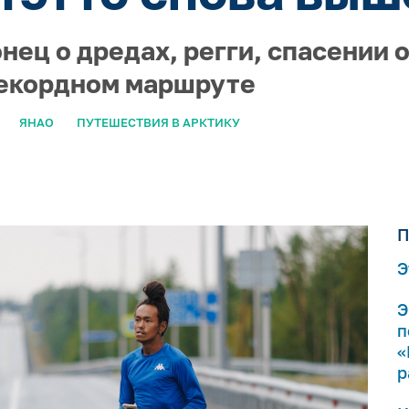
ец о дредах, регги, спасении 
рекордном маршруте
ЯНАО
ПУТЕШЕСТВИЯ В АРКТИКУ
П
Э
Э
п
«
р