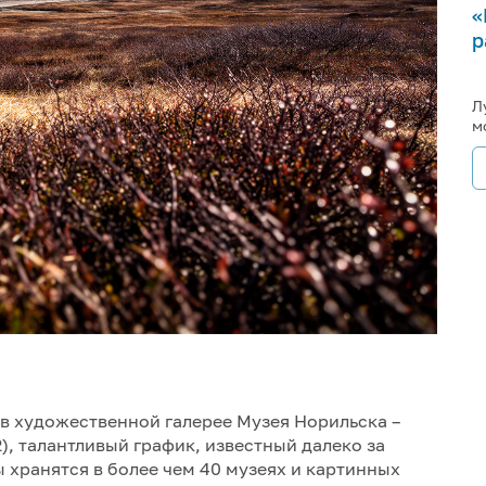
«
р
Л
м
 в художественной галерее Музея Норильска –
2), талантливый график, известный далеко за
 хранятся в более чем 40 музеях и картинных