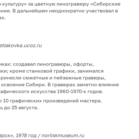
культуру» за цветную линогравюру «Сибирские
ние. В дальнейшем неоднократно участвовал в
ах.
tiakovka.ucoz.ru
иках: создавал линогравюры, офорты,
ки; кроме станковой графики, занимался
принесли сюжетные и пейзажные гравюры,
освоение Сибири. В гравюрах заметно влияние
афического искусства 1960-1970-х годов.
о 10 графических произведений мастера.
 до 25 августа.
ск», 1978 год / norilskmuseum.ru