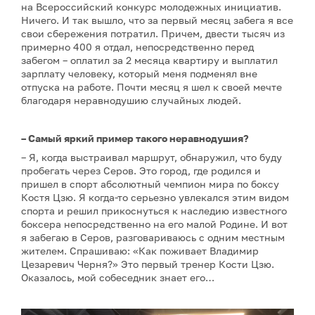
на Всероссийский конкурс молодежных инициатив.
Ничего. И так вышло, что за первый месяц забега я все
свои сбережения потратил. Причем, двести тысяч из
примерно 400 я отдал, непосредственно перед
забегом – оплатил за 2 месяца квартиру и выплатил
зарплату человеку, который меня подменял вне
отпуска на работе. Почти месяц я шел к своей мечте
благодаря неравнодушию случайных людей.
– Самый яркий пример такого неравнодушия?
– Я, когда выстраивал маршрут, обнаружил, что буду
пробегать через Серов. Это город, где родился и
пришел в спорт абсолютный чемпион мира по боксу
Костя Цзю. Я когда-то серьезно увлекался этим видом
спорта и решил прикоснуться к наследию известного
боксера непосредственно на его малой Родине. И вот
я забегаю в Серов, разговариваюсь с одним местным
жителем. Спрашиваю: «Как поживает Владимир
Цезаревич Черня?» Это первый тренер Кости Цзю.
Оказалось, мой собеседник знает его…