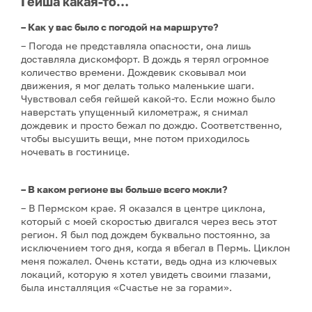
Гейша какая-то…
– Как у вас было с погодой на маршруте?
– Погода не представляла опасности, она лишь
доставляла дискомфорт. В дождь я терял огромное
количество времени. Дождевик сковывал мои
движения, я мог делать только маленькие шаги.
Чувствовал себя гейшей какой-то. Если можно было
наверстать упущенный километраж, я снимал
дождевик и просто бежал по дождю. Соответственно,
чтобы высушить вещи, мне потом приходилось
ночевать в гостинице.
– В каком регионе вы больше всего мокли?
– В Пермском крае. Я оказался в центре циклона,
который с моей скоростью двигался через весь этот
регион. Я был под дождем буквально постоянно, за
исключением того дня, когда я вбегал в Пермь. Циклон
меня пожалел. Очень кстати, ведь одна из ключевых
локаций, которую я хотел увидеть своими глазами,
была инсталляция «Счастье не за горами».