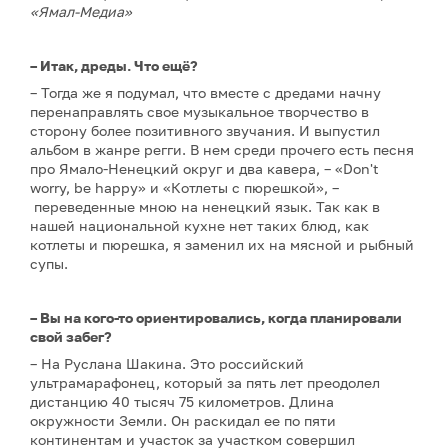
«Ямал-Медиа»
– Итак, дреды. Что ещё?
– Тогда же я подумал, что вместе с дредами начну
перенаправлять свое музыкальное творчество в
сторону более позитивного звучания. И выпустил
альбом в жанре регги. В нем среди прочего есть песня
про Ямало-Ненецкий округ и два кавера, – «Don't
worry, be happy» и «Котлеты с пюрешкой», –
переведенные мною на ненецкий язык. Так как в
нашей национальной кухне нет таких блюд, как
котлеты и пюрешка, я заменил их на мясной и рыбный
супы.
– Вы на кого-то ориентировались, когда планировали
свой забег?
– На Руслана Шакина. Это российский
ультрамарафонец, который за пять лет преодолел
дистанцию 40 тысяч 75 километров. Длина
окружности Земли. Он раскидал ее по пяти
континентам и участок за участком совершил