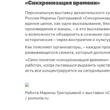
«Синхронизация времени»
Персональную выставку архангельского х
России Марины Григорьевой «Синхрониза
единое целое, как одно высказывание, бе
произведения и жанры, – и это высказыва
о возможности объединить в сознании пр
исторические – через восприятие и культ
Как поясняют организаторы, – каждое про
развивающегося сюжета, который дополня
«
Само понятие
«синхронизация времени
»
работах,
когда
пытаешься выразить чувств
есть вс
е
концентрируется
на сегодняшнем
Работа Марины Григорьевой с выставки «
/ pomorie.ru