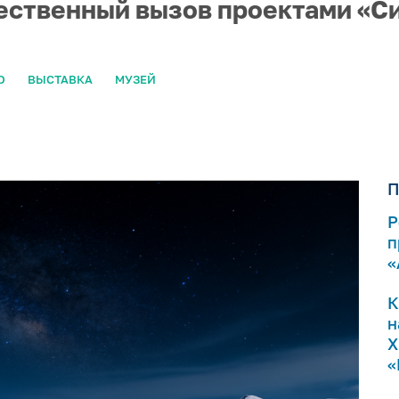
ественный вызов проектами «С
О
ВЫСТАВКА
МУЗЕЙ
П
Р
п
«
К
н
Х
«