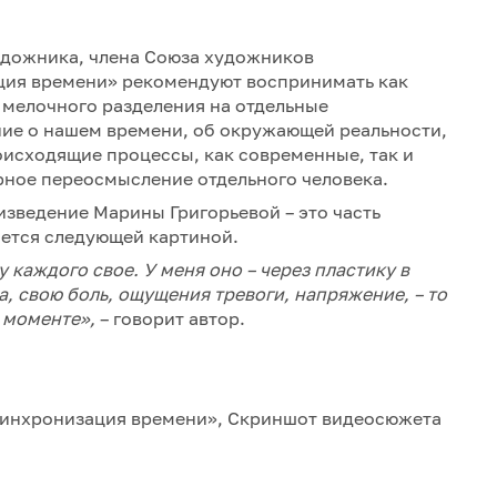
удожника, члена Союза художников
ция времени» рекомендуют воспринимать как
з мелочного разделения на отдельные
ние о нашем времени, об окружающей реальности,
оисходящие процессы, как современные, так и
урное переосмысление отдельного человека.
изведение Марины Григорьевой – это часть
ется следующей картиной.
у каждого сво
е
. У меня оно
–
через пластику в
а, свою боль, ощущения тревоги, напряжение
, –
то
 моменте
»,
– говорит автор.
Синхронизация времени», Скриншот видеосюжета