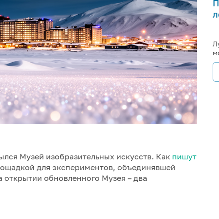
П
л
Л
м
ылся Музей изобразительных искусств. Как
пишут
площадкой для экспериментов, объединявшей
а открытии обновленного Музея – два