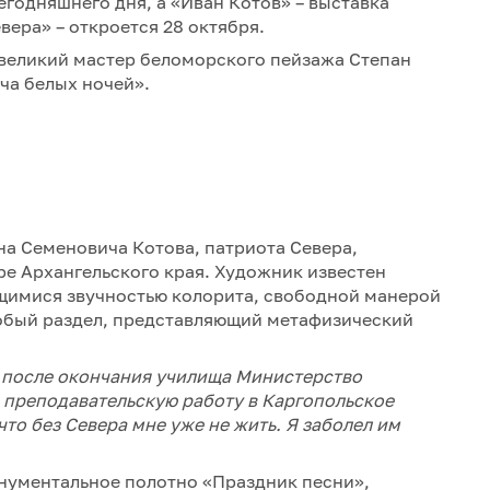
годняшнего дня, а «Иван Котов» – выставка
вера» – откроется 28 октября.
великий мастер беломорского пейзажа Степан
ча белых ночей».
на Семеновича Котова, патриота Севера,
ре Архангельского края. Художник известен
щимися звучностью колорита, свободной манерой
собый раздел, представляющий метафизический
 после окончания училища Министерство
 преподавательскую работу в Каргопольское
что без Севера мне уже не жить. Я заболел им
онументальное полотно «Праздник песни»,