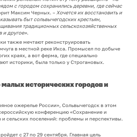
ядом с городом сохранились деревни, где сейчас
орит Максим Черных. –
Хочется их восстановить и
оказывать быт сольвычегодских крестьян,
ащивания традиционных сельскохозяйственных
в и другое»
.
ики также мечтают реконструировать
чуга в местной реке Икса. Промысел по добыче
гих краях, а вот ферма, где специально
ают историки, была только у Строгановых.
малых исторических городов и
яное ожерелье России», Сольвычегодск в этом
Всероссийскую конференцию «Сохранение и
 и сельских поселений: проблемы и перспективы.
ойдет с 27 по 29 сентября. Главная цель