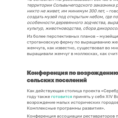
территории Сольвычегодского заказника р
никто не живет, им минимум 300 лет,
– гов
создать музей под открытым небом, где п
особенности деревянного зодчества, выр
культур, животноводства, сбора дикоросо
Из более перспективных планов – музейщ
строгановскую ферму по выращиванию жем
жемчуга, как известно, существовал во мно
выращивали жемчуг в моллюсках, как счит
Конференция по возрождению 
сельских поселений
Как действующая столица проекта «Серебр
году также
готовится
принять у себя XIV 
возрождение малых исторических городов
Комплексные программы развития».
Конференция ассоциации реставраторов пр