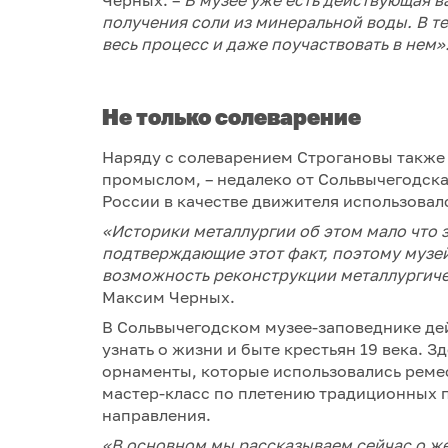
получения соли из минеральной воды. В т
весь процесс и даже поучаствовать в нем»
Не только солеварение
Наряду с солеварением Строгановы также
промыслом, – недалеко от Сольвычегодска
России в качестве движителя использовалс
«Историки металлургии об этом мало что 
подтверждающие этот факт, поэтому музей
возможность реконструкции металлургиче
Максим Черных.
В Сольвычегодском музее-заповеднике де
узнать о жизни и быте крестьян 19 века. З
орнаменты, которые использовались ремес
мастер-класс по плетению традиционных п
направления.
«В основном мы рассказываем сейчас о же