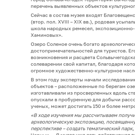
перечень выявленных объектов культурно
Сейчас в состав музея входят Благовещен
(втор. пол. XVIII – XIX вв.), родовая усыпа
школа народных ремесел, экспозиционно
Хаминовых».
Озеро Соленое очень богато археологичес
достопримечательностей для туристов. Ег
возникновения и расцвета Сольвычегодска
солеварении свой капитал, благодаря кот
огромное художественно-культурное насл
В этом году эксперты начали исследовани
объектов – расположенные по берегам озе
изготавливали из просверленных вдоль ст
опускали в пробуренную для добычи рассо
ученых, может достигать 150 и более метр
«В ходе изучения мы рассчитываем получ
археологическую экспозицию, посвященну
перспективе – создать тематический парк,
Черных. –
В музее уже есть действующая в