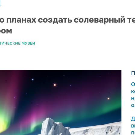
о планах создать солеварный т
бом
ТИЧЕСКИЕ МУЗЕИ
П
О
к
н
о
Д
в
п