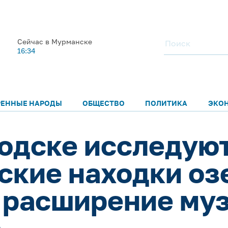
Сейчас в Мурманске
16:34
РЕННЫЕ НАРОДЫ
ОБЩЕСТВО
ПОЛИТИКА
ЭКО
одске исследую
ские находки оз
 расширение муз
а