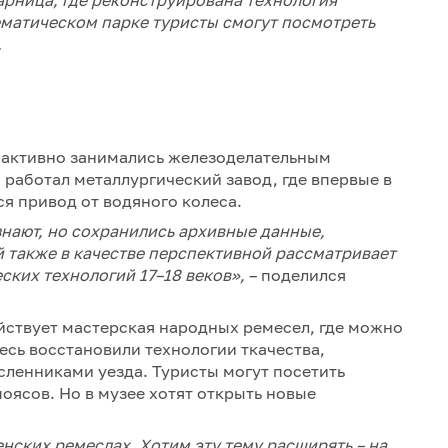
ематическом парке туристы смогут посмотреть
.
 активно занимались железоделательным
 работал металлургический завод, где впервые в
я привод от водяного колеса.
знают, но сохранились архивные данные,
 также в качестве перспективной рассматривает
ских технологий 17–
18 веков»,
– поделился
йствует мастерская народных ремесел, где можно
десь восстановили технологии ткачества,
ленниками уезда. Туристы могут посетить
оясов. Но в музее хотят открыть новые
нских ремеслах. Хотим эту тему расширять – на