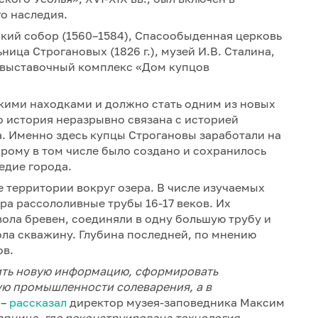
го наследия.
ский собор (1560–1584), Спасообыденная церковь
льница Строгановых (1826 г.), музей И.В. Сталина,
-выставочный комплекс «Дом купцов
кими находками и должно стать одним из новых
о история неразрывно связана с историей
. Именно здесь купцы Строгановы заработали на
орому в том числе было создано и сохранилось
едие города.
е территории вокруг озера. В числе изучаемых
ра рассололивные трубы 16-17 веков. Их
вола бревен, соединяли в одну большую трубу и
ла скважину. Глубина последней, по мнению
ов.
ить новую информацию, сформировать
ю промышленности солеварения, а в
–
рассказал
директор музея-заповедника Максим
арница, где реконструирована технология