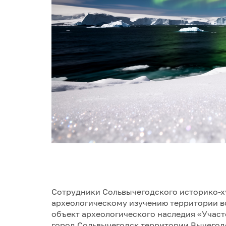
Сотрудники Сольвычегодского историко-х
археологическому изучению территории во
объект археологического наследия «Участ
город Сольвычегодск территории Вычегодск