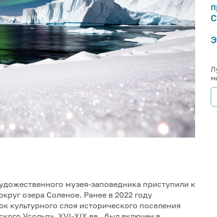
п
С
Э
Л
м
удожественного музея-заповедника приступили к
круг озера Соленое. Ранее в 2022 году
ок культурного слоя исторического поселения
ого Усолья», XVI-XIX вв., был включен в