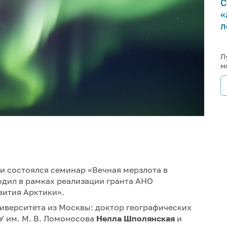
С
«
л
Л
м
и состоялся семинар «Вечная мерзлота в
одил в рамках реализации гранта АНО
вития Арктики».
иверситета из Москвы: доктор географических
 им. М. В. Ломоносова
Нелла Шполянская
и