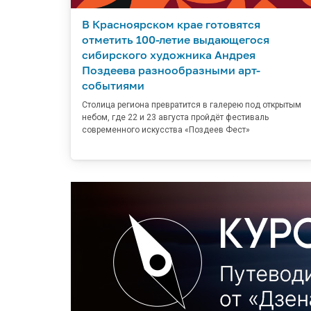
В Красноярском крае готовятся
отметить 100-летие выдающегося
сибирского художника Андрея
Поздеева разнообразными арт-
событиями
Столица региона превратится в галерею под открытым
небом, где 22 и 23 августа пройдёт фестиваль
современного искусства «Поздеев Фест»