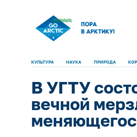
КУЛЬТУРА
НАУКА
ПРИРОДА
КО
В УГТУ сост
вечной мерз
меняющегос