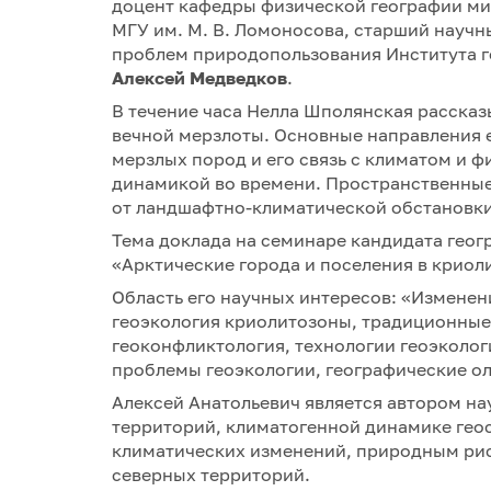
доцент кафедры физической географии мир
МГУ им. М. В. Ломоносова, старший научн
проблем природопользования Института г
Алексей Медведков
.
В течение часа Нелла Шполянская рассказ
вечной мерзлоты. Основные направления 
мерзлых пород и его связь с климатом и 
динамикой во времени. Пространственные
от ландшафтно-климатической обстановки
Тема доклада на семинаре кандидата геог
«Арктические города и поселения в криол
Область его научных интересов: «Изменен
геоэкология криолитозоны, традиционные
геоконфликтология, технологии геоэколо
проблемы геоэкологии, географические о
Алексей Анатольевич является автором на
территорий, климатогенной динамике гео
климатических изменений, природным рис
северных территорий.