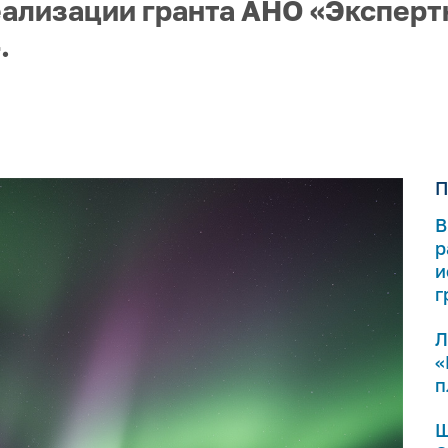
еализации гранта АНО «Экспер
.
П
В
р
и
г
Л
«
п
Ш