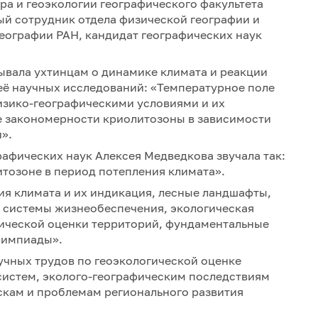
а и геоэкологии географического факультета
ый сотрудник отдела физической географии и
еографии РАН, кандидат географических наук
ывала ухтинцам о динамике климата и реакции
её научных исследований: «Температурное поле
физико-географическими условиями и их
 закономерности криолитозоны в зависимости
».
рафических наук Алексея Медведкова звучала так:
итозоне в период потепления климата».
ия климата и их индикация, лесные ландшафты,
 системы жизнеобеспечения, экологическая
гической оценки территорий, фундаментальные
лимпиады».
учных трудов по геоэкологической оценке
систем, эколого-географическим последствиям
кам и проблемам регионального развития