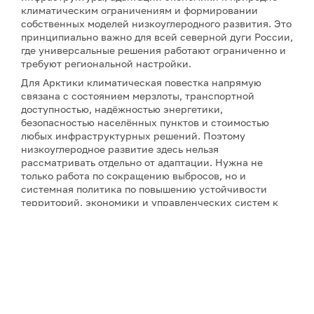
климатическим ограничениям и формировании
собственных моделей низкоуглеродного развития. Это
принципиально важно для всей северной дуги России,
где универсальные решения работают ограниченно и
требуют региональной настройки.
Для Арктики климатическая повестка напрямую
связана с состоянием мерзлоты, транспортной
доступностью, надёжностью энергетики,
безопасностью населённых пунктов и стоимостью
любых инфраструктурных решений. Поэтому
низкоуглеродное развитие здесь нельзя
рассматривать отдельно от адаптации. Нужна не
только работа по сокращению выбросов, но и
системная политика по повышению устойчивости
территорий, экономики и управленческих систем к
меняющимся условиям.
В этом контексте первый опыт на примере Сахалина
важен прежде всего как доказательство того, что
региональная климатическая политика может быть не
декларативной, а управленчески собранной и
экономически осмысленной. Именно комплексная
инвентаризация, сопоставимые данные, понятные