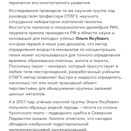
перипетии его многоэтапного развития.
Исследования проводила та же научная группа под
руководством профессора СПбГУ, научного
сотрудника лаборатории изотопной геологии
Института геологии и геохронологии докембрия РАН,
лауреата премии президента РФ в области науки и
инноваций для молодых учёных
Ольги Якубович
,
которая первой в мире уже доказала, что метод
определения возраста минералов по концентрации
гелия может использоваться для точного определения
времени образования платины, золота и пирита.
Поскольку пирит – минерал, который присутствует в
любом типе месторождений, разработанный учёными
СПбГУ метод позволяет быстро и недорого определять,
насколько тот или иной природный объект
перспективен для обнаружения крупных залежей
ценных металлов.
А в 2017 году учёные научной группы Ольги Якубович
получили образцы редкой породы – гетита со склона
Чукотского плато – подводного хребта в Северном
Ледовитом океане. Геологи отметили, что находки
обладали необычной гидротермальной
железомарганцевой минерализацией.