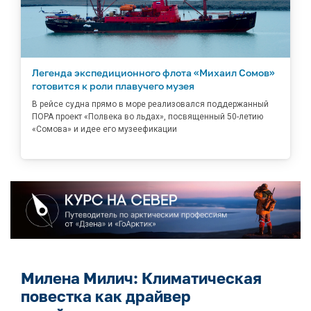
Легенда экспедиционного флота «Михаил Сомов»
готовится к роли плавучего музея
В рейсе судна прямо в море реализовался поддержанный
ПОРА проект «Полвека во льдах», посвященный 50-летию
«Сомова» и идее его музеефикации
Милена Милич: Климатическая
повестка как драйвер