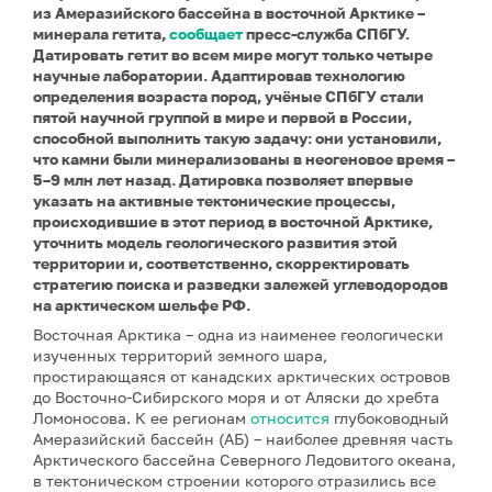
из Амеразийского бассейна в восточной Арктике –
минерала гетита,
сообщает
пресс-служба СПбГУ.
Датировать гетит во всем мире могут только четыре
научные лаборатории. Адаптировав технологию
определения возраста пород, учёные СПбГУ стали
пятой научной группой в мире и первой в России,
способной выполнить такую задачу: они установили,
что камни были минерализованы в неогеновое время –
5–9 млн лет назад. Датировка позволяет впервые
указать на активные тектонические процессы,
происходившие в этот период в восточной Арктике,
уточнить модель геологического развития этой
территории и, соответственно, скорректировать
стратегию поиска и разведки залежей углеводородов
на арктическом шельфе РФ.
Восточная Арктика – одна из наименее геологически
изученных территорий земного шара,
простирающаяся от канадских арктических островов
до Восточно-Сибирского моря и от Аляски до хребта
Ломоносова. К ее регионам
относится
глубоководный
Амеразийский бассейн (АБ) – наиболее древняя часть
Арктического бассейна Северного Ледовитого океана,
в тектоническом строении которого отразились все