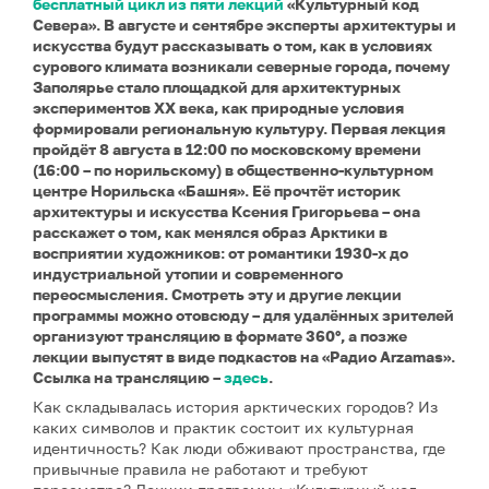
бесплатный цикл из пяти лекций
«Культурный код
Севера». В августе и сентябре эксперты архитектуры и
искусства будут рассказывать о том, как в условиях
сурового климата возникали северные города, почему
Заполярье стало площадкой для архитектурных
экспериментов XX века, как природные условия
формировали региональную культуру. Первая лекция
пройдёт 8 августа в 12:00 по московскому времени
(16:00 – по норильскому) в общественно-культурном
центре Норильска «Башня». Её прочтёт историк
архитектуры и искусства Ксения Григорьева – она
расскажет о том, как менялся образ Арктики в
восприятии художников: от романтики 1930-х до
индустриальной утопии и современного
переосмысления. Смотреть эту и другие лекции
программы можно отовсюду – для удалённых зрителей
организуют трансляцию в формате 360°, а позже
лекции выпустят в виде подкастов на «Радио Arzamas».
Ссылка на трансляцию –
здесь
.
Как складывалась история арктических городов? Из
каких символов и практик состоит их культурная
идентичность? Как люди обживают пространства, где
привычные правила не работают и требуют