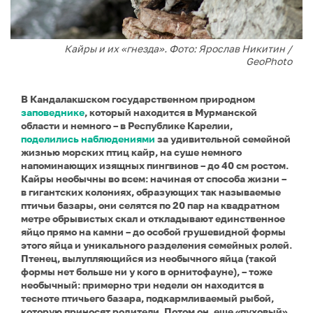
Кайры и их «гнезда». Фото: Ярослав Никитин /
GeoPhoto
В Кандалакшском государственном природном
заповеднике
, который находится в Мурманской
области и немного – в Республике Карелии,
поделились наблюдениями
за удивительной семейной
жизнью морских птиц кайр, на суше немного
напоминающих изящных пингвинов – до 40 см ростом.
Кайры необычны во всем: начиная от способа жизни –
в гигантских колониях, образующих так называемые
птичьи базары, они селятся по 20 пар на квадратном
метре обрывистых скал и откладывают единственное
яйцо прямо на камни – до особой грушевидной формы
этого яйца и уникального разделения семейных ролей.
Птенец, вылупляющийся из необычного яйца (такой
формы нет больше ни у кого в орнитофауне), – тоже
необычный: примерно три недели он находится в
тесноте птичьего базара, подкармливаемый рыбой,
которую приносят родители. Потом он, еще «пуховый»,