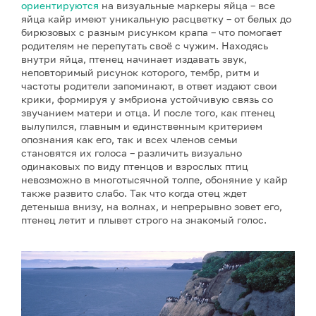
ориентируются
на визуальные маркеры яйца – все
яйца кайр имеют уникальную расцветку – от белых до
бирюзовых с разным рисунком крапа – что помогает
родителям не перепутать своё с чужим. Находясь
внутри яйца, птенец начинает издавать звук,
неповторимый рисунок которого, тембр, ритм и
частоты родители запоминают, в ответ издают свои
крики, формируя у эмбриона устойчивую связь со
звучанием матери и отца. И после того, как птенец
вылупился, главным и единственным критерием
опознания как его, так и всех членов семьи
становятся их голоса – различить визуально
одинаковых по виду птенцов и взрослых птиц
невозможно в многотысячной толпе, обоняние у кайр
также развито слабо. Так что когда отец ждет
детеныша внизу, на волнах, и непрерывно зовет его,
птенец летит и плывет строго на знакомый голос.