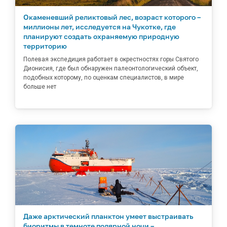
Окаменевший реликтовый лес, возраст которого –
миллионы лет, исследуется на Чукотке, где
планируют создать охраняемую природную
территорию
Полевая экспедиция работает в окрестностях горы Святого
Дионисия, где был обнаружен палеонтологический объект,
подобных которому, по оценкам специалистов, в мире
больше нет
Даже арктический планктон умеет выстраивать
биоритмы в темноте полярной ночи –