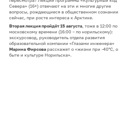
пересмотра? Лекции программы «Культурный код
Севера» (16+) отвечают на эти и многие другие
вопросы, рождающиеся в общественном сознании
сейчас, при росте интереса к Арктике.
Вторая лекция
пройдёт 15 августа
, тоже в 12:00 по
московскому времени (16:00 – по норильскому):
экскурсовод, руководитель отдела развития
образовательной компании «Глазами инженера»
Марина Фирсова
расскажет о «жизни при -40°C, о
быте и культуре Норильска».
Третью и четвёртую
лекции об архитектуре Арктики
27 и 29 августа
прочтёт
Айрат Багаутдинов
– историк
архитектуры, экскурсовод, руководитель
образовательной компании «Глазами инженера».
Пятая лекция
запланирована на
5 сентября
– ее тема:
«Норильск, Магнитогорск, Новокузнецк: концепция
моногорода в советском строительстве». Автор –
искусствовед, историк архитектуры, мастер Школы
гида «Глазами инженера»
Сергей Кузнецов
.