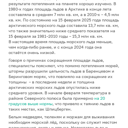
результате потепления на планете хорошо изучено. В
1980-х годах площадь льдов в Арктике в конце лета
составляла в среднем 7 млн кв. км, а в 2010-х – 4,5 млн
кв. км. По состоянию на 15 февраля 2025 года площадь
арктического морского льда составила 13,7 млн кв. км,
что также значительно ниже среднего показателя на
15 февраля за 1981–2010 годы – 15,3 млн кв. км.
В настоящее время площадь морского льда меньше,
чем когда-либо ранее, и с конца 2024 года она
остаётся очень низкой.
Говоря о причинах сокращения площади льдов,
специалисты поясняют, что помимо потепления морей,
штормы разрушили цельность льдов в Баренцевом и
Беринговом морях, что повлияло на сокращение их
толщины – в последние недели и толщина
арктических морских льдов опустилась ниже
среднего уровня. В начале февраля температура в
районе Северного полюса была примерно
на 20
градусов выше нормы
, что привело к таянию льдов в
таких местах, как Шпицберген.
Белым медведям, тюленям и моржам для выживания
необходим морской лёд, поскольку он служит местом
размножения, охоты и отдыха. Недостаток льда и