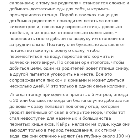
сапсанами; к тому же родителям становится сложно и
добывать достаточно еды для себя, и кормить
прожорливого птенца. Порой в поисках пищи для
детёныша родителям приходится летать за сотню
километров и, поскольку взрослые птицы довольно
тяжёлые, а их крылья относительно маленькие, –
переносить много добычи по воздуху им становится
затруднительно. Поэтому они буквально заставляют
потомство покинуть родную скалу, чтобы
переместиться на воду, перестав его кормить и
всячески мотивируя. По словам орнитологов, чтобы
добиться цели, один из родителей зовет птенца снизу,
а другой пытается уговорить на месте. Все это
сопровождается писком и криками и может длиться
несколько дней. И это только в одной семье колонии.
Иногда птенцу приходится прыгать с 5 метров, иногда
с 30 или больше, но когда он благополучно добирается
до воды – сразу попадает под опеку отца, который
уводит детёныша от скал в открытое море, чтобы тот
стал недоступен для наземных и большинства
пернатых хищников. Кайры неловки на суше, куда они
выходят только в период гнездования, их стихия –
вода, где они отлично ныряют (на глубину около 100 м)