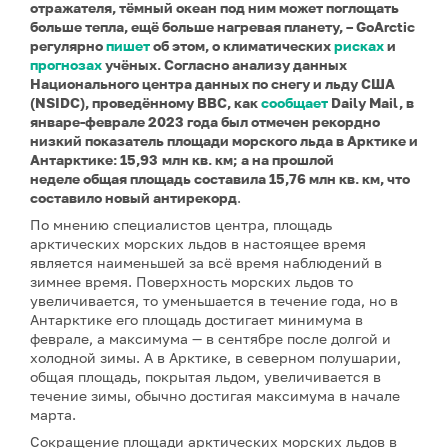
отражателя, тёмный океан под ним может поглощать
больше тепла, ещё больше нагревая планету, – GoArctic
регулярно
пишет
об этом, о климатических
рисках
и
прогнозах
учёных. Согласно анализу данных
Национального центра данных по снегу и льду США
(NSIDC), проведённому BBC, как
сообщает
Daily Mail,
в
январе-феврале 2023 года был отмечен рекордно
низкий показатель площади морского льда в Арктике и
Антарктике: 15,93
млн кв. км;
а на прошлой
неделе общая площадь составила 15,76 млн кв. км, что
составило новый антирекорд
.
По мнению специалистов центра, площадь
арктических морских льдов в настоящее время
является наименьшей за всё время наблюдений в
зимнее время. Поверхность морских льдов то
увеличивается, то уменьшается в течение года, но в
Антарктике его площадь достигает минимума в
феврале, а максимума — в сентябре после долгой и
холодной зимы. А в Арктике, в северном полушарии,
общая площадь, покрытая льдом, увеличивается в
течение зимы, обычно достигая максимума в начале
марта.
Сокращение площади арктических морских льдов в