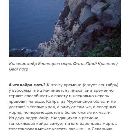
Колония кайр Баренцева моря. Фото: Юрий Краснов /
GeoPhoto
А что кайра-мать?
К этому времени (август-сентябрь)
у взрослых птиц начинается линька, они временно
теряют способность к полету и несколько недель
проводят на воде. Кайры из Мурманской области не
улетают в теплые края, а зимуют там же, в северных
морях, но перемещаются в более южные их части.
Из двух видов кайр, гнездящихся в регионе, –
тонкоклювая кайра зимует на юге Баренцева моря, а
толстоклювая может улетать дальше — в Северную