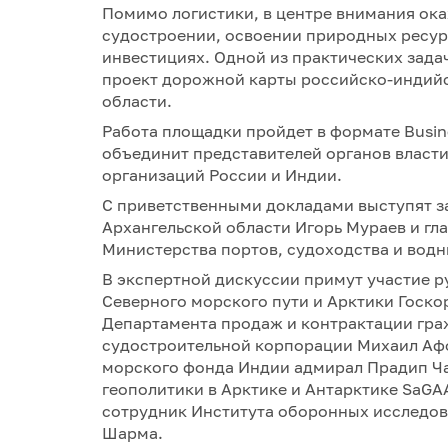
Помимо логистики, в центре внимания ок
судостроении, освоении природных ресурс
инвестициях. Одной из практических зада
проект дорожной карты российско-индийс
области.
Работа площадки пройдет в формате Busine
объединит представителей органов власти
организаций России и Индии.
С приветственными докладами выступят з
Архангельской области Игорь Мураев и гл
Министерства портов, судоходства и водн
В экспертной дискуссии примут участие р
Северного морского пути и Арктики Госк
Департамента продаж и контрактации гр
судостроительной корпорации Михаил Аф
морского фонда Индии адмирал Прадип Ча
геополитики в Арктике и Антарктике SaGA
сотрудник Института оборонных исследо
Шарма.