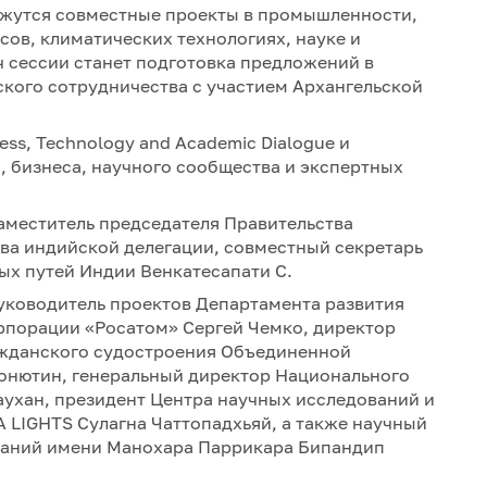
ажутся совместные проекты в промышленности,
ов, климатических технологиях, науке и
ч сессии станет подготовка предложений в
кого сотрудничества с участием Архангельской
ss, Technology and Academic Dialogue и
, бизнеса, научного сообщества и экспертных
аместитель председателя Правительства
ава индийской делегации, совместный секретарь
ых путей Индии Венкатесапати С.
уководитель проектов Департамента развития
орпорации «Росатом» Сергей Чемко, директор
ажданского судостроения Объединенной
онютин, генеральный директор Национального
ухан, президент Центра научных исследований и
A LIGHTS Сулагна Чаттопадхьяй, а также научный
ваний имени Манохара Паррикара Бипандип