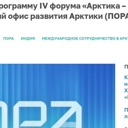
рограмму IV форума «Арктика –
й офис развития Арктики (ПОРА
ПОРА
ИНДИЯ
МЕЖДУНАРОДНОЕ СОТРУДНИЧЕСТВО В АРК
П
К
н
Х
«
П
л