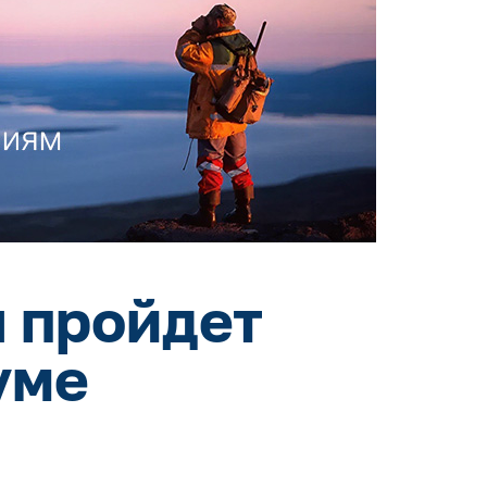
 пройдет
уме