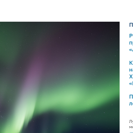
П
Р
п
«
К
н
Х
«
П
л
Л
м