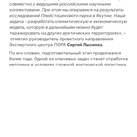
совместно с ведущими российскими научными
коллективами. При этом мы опираемся на результаты
исследований Плейстоценового парка в Якутии. Наша
задача – разработать климатическую и экономическую
модель, которую в дальнейшем можно будет
тиражировать на других арктических территориях»
, –
отметил руководитель проектного направления
Экспертного центра ПОРА
Сергей Лысенко
.
По его словам, подготовительный этап продолжался
более года. Одной из ключевых задач станет отработка
методики в условиях сложной арктической логистики,
сурового климата и практически полного отсутствия
аналогов подобных проектов.
Проект в Якутии станет вторым климатическим
проектом Экспертного центра ПОРА. Первый уже
действует в Ямало-Ненецком автономном округе, он
прошел основные этапы структурирования и перешел
в фазу практической реализации.
Примечание: АНО «Экспертный центр – Проектный