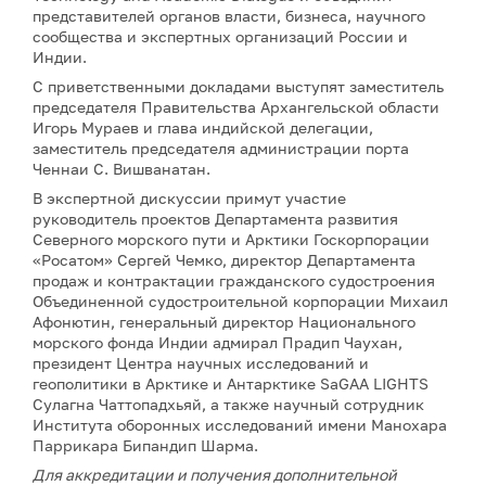
представителей органов власти, бизнеса, научного
сообщества и экспертных организаций России и
Индии.
С приветственными докладами выступят заместитель
председателя Правительства Архангельской области
Игорь Мураев и глава индийской делегации,
заместитель председателя администрации порта
Ченнаи С. Вишванатан.
В экспертной дискуссии примут участие
руководитель проектов Департамента развития
Северного морского пути и Арктики Госкорпорации
«Росатом» Сергей Чемко, директор Департамента
продаж и контрактации гражданского судостроения
Объединенной судостроительной корпорации Михаил
Афонютин, генеральный директор Национального
морского фонда Индии адмирал Прадип Чаухан,
президент Центра научных исследований и
геополитики в Арктике и Антарктике SaGAA LIGHTS
Сулагна Чаттопадхьяй, а также научный сотрудник
Института оборонных исследований имени Манохара
Паррикара Бипандип Шарма.
Для аккредитации и получения дополнительной