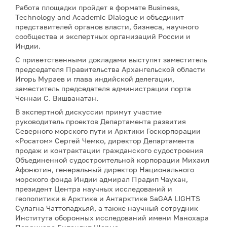
Работа площадки пройдет в формате Business,
Technology and Academic Dialogue и объединит
представителей органов власти, бизнеса, научного
сообщества и экспертных организаций России и
Индии.
С приветственными докладами выступят заместитель
председателя Правительства Архангельской области
Игорь Мураев и глава индийской делегации,
заместитель председателя администрации порта
Ченнаи С. Вишванатан.
В экспертной дискуссии примут участие
руководитель проектов Департамента развития
Северного морского пути и Арктики Госкорпорации
«Росатом» Сергей Чемко, директор Департамента
продаж и контрактации гражданского судостроения
Объединенной судостроительной корпорации Михаил
Афонютин, генеральный директор Национального
морского фонда Индии адмирал Прадип Чаухан,
президент Центра научных исследований и
геополитики в Арктике и Антарктике SaGAA LIGHTS
Сулагна Чаттопадхьяй, а также научный сотрудник
Института оборонных исследований имени Манохара