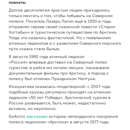
планеты
Долгие десятилетия простым людям приходилось
только мечтать о том, чтобы побывать на Северном
полюсе. Писатель Лазарь Лагин еще в 1930-е годы
отправлял героев своей сказочной повести «Старик
Хоттабыч» в туристическое путешествие по Арктике.
Тогда это казалось фантастикой. Но с появлением
атомных ледоколов и с развитием Северного морского
пути сказка стала былью.
8 августа 1990 года атомный ледокол
«Россия» впервые доставил на Северный полюс
туристов: в рейсе им читали лекции, показывали
документальные фильмы про Арктику, а подход к
полюсу был отмечен Праздником Нептуна.
Инициатива оказалась плодотворной: с 2007 года
подобные круизы регулярно проходят на атомном
ледоколе «50 лет Победы». Арктический туризм в
России развивается, быть может, недостаточно
активно, но неуклонно.
GoArctic
рассказал
историю легендарного покорения
полюса ледоколом «Арктика» в августе 1977 года.