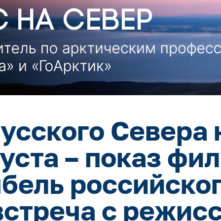
усского Севера 
густа – показ фи
ыбель российског
встреча с режис