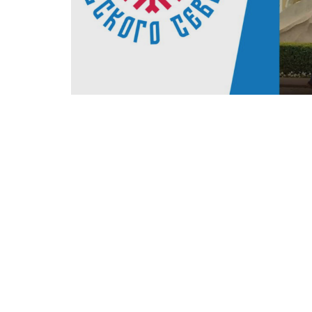
18 августа 2026 года в 19:00 на московс
пройдет вторая встреча Фестиваля Русск
«Мосеев остров: колыбель российского ф
вал, д. 7, стр. 1 – м. Октябрьская или м. Д
Мосеев остров в Архангельске – это место,
первая государственная судоверфь на Север
построенной яхте «Святой Пётр» царь вп
(«флаг царя Московского»). На Мосеевом о
сухогрузы и деревянные реплики «бывалы
быть великой морской державой, чтут и с