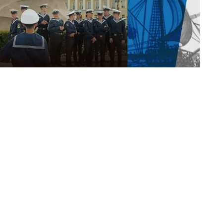
кой площадке Экспертного центра ПОРА
ого Севера с показом документального фильма
лота» режиссера Ольги Лаптевой (ул. Коровий
обрынинская).
 где Россия обрела свой флот. Там была создана
е России по указу Петра I и там в 1693 году на
ервые поднял исторический российский триколор
строве до сих пор строят суда: огромные
х» кочей. Там поддерживают стремление России
охраняют своё культурное наследие. И именно там