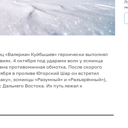
Л
м
ец «Валериан Куйбышев» героически выполнял
иях. 4 октября под ударами волн у эсминца
ена противоминная обмотка. После скорого
тября в проливе Югорский Шар он встретил
Баку», эсминцы «Разумный» и «Разъярённый»),
Дальнего Востока. Их путь лежал к