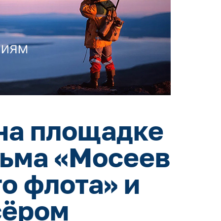
на площадке
льма «Мосеев
о флота» и
сёром