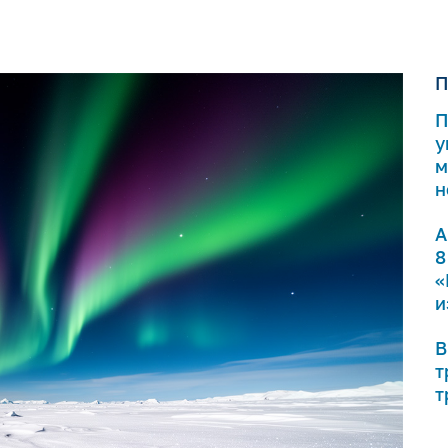
П
П
у
м
н
А
8
«
и
В
т
т