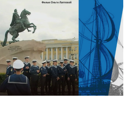
кой площадке Экспертного центра ПОРА
ого Севера с показом документального фильма