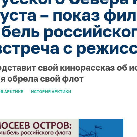
густа – показ фи
ыбель российског
встреча с режис
едставит свой кинорассказ об и
ия обрела свой флот
Б АРКТИКЕ
ИСТОРИЯ АРКТИКИ