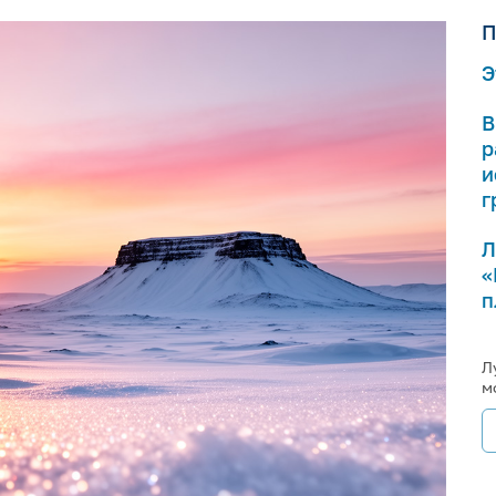
П
Э
В
р
и
г
Л
«
п
Л
м