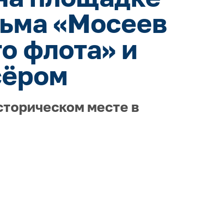
льма «Мосеев
о флота» и
сёром
сторическом месте в