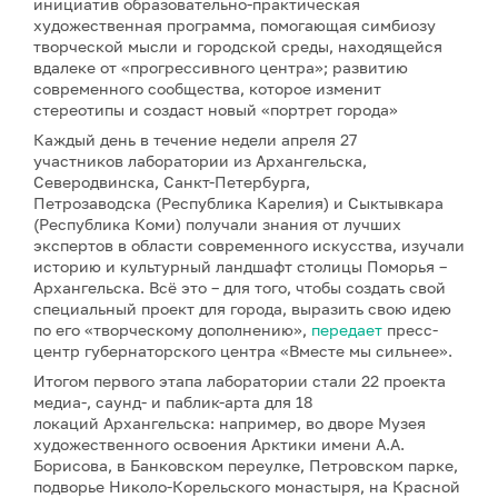
инициатив образовательно-практическая
художественная программа, помогающая симбиозу
творческой мысли и городской среды, находящейся
вдалеке от «прогрессивного центра»; развитию
современного сообщества, которое изменит
стереотипы и создаст новый «портрет города»
Каждый день в течение недели апреля 27
участников лаборатории из Архангельска,
Северодвинска, Санкт-Петербурга,
Петрозаводска (Республика Карелия) и Сыктывкара
(Республика Коми) получали знания от лучших
экспертов в области современного искусства, изучали
историю и культурный ландшафт столицы Поморья –
Архангельска. Всё это – для того, чтобы создать свой
специальный проект для города, выразить свою идею
по его «творческому дополнению»,
передает
пресс-
центр губернаторского центра «Вместе мы сильнее».
Итогом первого этапа лаборатории стали 22 проекта
медиа-, саунд- и паблик-арта для 18
локаций Архангельска: например, во дворе Музея
художественного освоения Арктики имени А.А.
Борисова, в Банковском переулке, Петровском парке,
подворье Николо-Корельского монастыря, на Красной