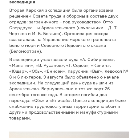
экспедиция
Вторая Карская экспедиция была организована
решением Совета труда и обороны в составе двух
отрядов: заграничного – под руководством Отто
Свердрупа – и Архангельского (начальники – Д. Т.
Чертков и И. Б. Богачев). Организация похода
возлагалась на Управление морского транспорта
Белого моря и Северного Ледовитого океана
(Беломортран).
В экспедиции участвовали суда «А. Сибиряков»,
«Малыгин», «В. Русанов», «Г. Седов», «Канин»,
«Юшар», «Обь», «Енисей», парусник «Выг», ледокол №
8 и 6 лихтеров. 9 августа было объявлено о начале
экспедиции. На следующий день суда вышли из
Архангельска. Вернулись они в тот же порт 26
сентября того же года. В шторме погибли два
парохода: «Обь» и «Енисей». Целью экспедиции было
снабжение труднодоступных территорий хлебом и
другими продовольственными и мануфактурными
товарами.