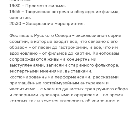
19:30 – Просмотр фильма.
19:55 – Творческая встреча и обсуждение фильма,
чаепитие.
20:30 – Завершение мероприятия.
Фестиваль Русского Севера – эксклюзивная серия
событий, в которые входит всё, что связано с его
образом – от песен до гастрономии, и всё, что им
вдохновлено – от фильмов до картин. Кинопоказы
сопровождаются живыми концертными
выступлениями, записями старинного фольклора,
экспертными мнениями, выставками,
костюмированными перформансами, рассказами
приглашённых гостеймузейным антуражем и
чаепитиями – с чаем из душистых трав ручного сбора
и северными кулинарными сюрпризами – во время
которых так и хочется поговорить об увиденном и
услышанном. Инициатор фестиваля и его событий и
автор фильмов о Русском Севере – режиссёр-
документалист Ольга Лаптева, снявшая более
двадцати кинолент о культурном наследии и людях
России (все фильмы фестиваля созданы компанией
«PR-Завод "Лаптева и партнеры"», которая состоит из