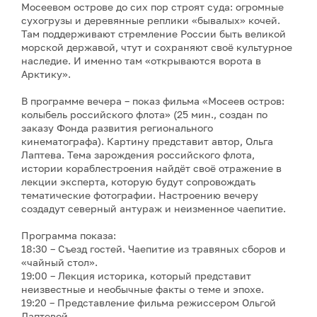
Мосеевом острове до сих пор строят суда: огромные
сухогрузы и деревянные реплики «бывалых» кочей.
Там поддерживают стремление России быть великой
морской державой, чтут и сохраняют своё культурное
наследие. И именно там «открываются ворота в
Арктику».
В программе вечера – показ фильма «Мосеев остров:
колыбель российского флота» (25 мин., создан по
заказу Фонда развития регионального
кинематографа). Картину представит автор, Ольга
Лаптева. Тема зарождения российского флота,
истории кораблестроения найдёт своё отражение в
лекции эксперта, которую будут сопровождать
тематические фотографии. Настроению вечеру
создадут северный антураж и неизменное чаепитие.
Программа показа:
18:30 – Съезд гостей. Чаепитие из травяных сборов и
«чайный стол».
19:00 – Лекция историка, который представит
неизвестные и необычные факты о теме и эпохе.
19:20 – Представление фильма режиссером Ольгой
Лаптевой.