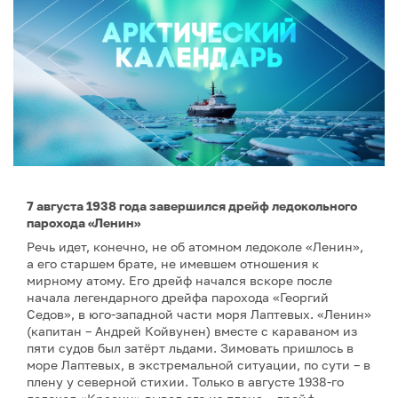
7 августа 1938 года завершился дрейф ледокольного
парохода «Ленин»
Речь идет, конечно, не об атомном ледоколе «Ленин»,
а его старшем брате, не имевшем отношения к
мирному атому. Его дрейф начался вскоре после
начала легендарного дрейфа парохода «Георгий
Седов», в юго-западной части моря Лаптевых. «Ленин»
(капитан – Андрей Койвунен) вместе с караваном из
пяти судов был затёрт льдами. Зимовать пришлось в
море Лаптевых, в экстремальной ситуации, по сути – в
плену у северной стихии. Только в августе 1938-го