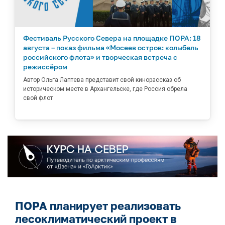
Фестиваль Русского Севера на площадке ПОРА: 18
августа – показ фильма «Мосеев остров: колыбель
российского флота» и творческая встреча с
режиссёром
Автор Ольга Лаптева представит свой кинорассказ об
историческом месте в Архангельске, где Россия обрела
свой флот
ПОРА планирует реализовать
лесоклиматический проект в