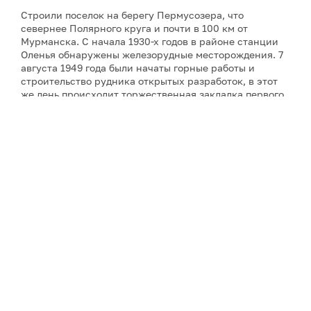
Строили поселок на берегу Пермусозера, что
севернее Полярного круга и почти в 100 км от
Мурманска. С начала 1930-х годов в районе станции
Оленья обнаружены железорудные месторождения. 7
августа 1949 года были начаты горные работы и
строительство рудника открытых разработок, в этот
же день происходит торжественная закладка первого
дома будущего города. Были построены горно-
обогатительный комбинат, а позже и
авиабаза. Сейчас население Оленегорска превышает
двадцать тысяч жителей.
Некоторые из промышленных арктических городов
связаны наземной транспортной сетью в
подобие
цепочек
. Оленегорск находится в «цепочке» Кировск
– Апатиты – Мончегорск.
Несколько веков назад на территории нынешнего
Оленегорска жили саамы. С 1574 года на тех землях
располагался древний Масельгский погост. Точной
информации о нем мало. Описание Масельги, ее
жителей, занятий, окружающей природы есть в
записках отдельных писателей, ученых,
путешественников, прошедших старинным Кольским
трактом.