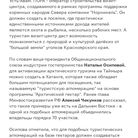
Усть-Авам. ПОРА - оператор строительства визит-
центра, создаваемого в рамках программы поддержки
коренных народов Севера компании "Норникель". Он
должен создать в поселке, где практически
единственными источниками дохода жителей
являются охота и рыбалка, несколько рабочих мест. А
туристам визит-центр даст возможность
познакомиться с природой и культурой далёких от
"большой земли" уголков Красноярского края.
По словам вице-президента Общенационального
союза индустрии гостеприимства
Натальи Осиповой
,
для активизации арктического туризма на Таймыре
можно создать в Хатанге, которая также обладает
большим потенциалом для посещения, так
называемую "туристскую агломерацию" на основе
программы "Арктический гектар". Ранее глава
Минвостокразвития РФ
Алексей Чекунков
рассказал,
что такие примеры уже есть на Дальнем Востоке - в
одной из подобных агломераций объединились
владельцы порядка 70 участков.
Осипова отметила, что для подобных туристических
агломераций на базе гектаров должен создаваться