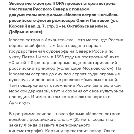
Экспертного центра ПОРА пройдет вторая встреча
Фестиваля Русского Севера с показом
документального фильма «Мосеев остров: колыбель
российского флота» режиссера Ольги Лаптевой (ул.
Коровий вал, д. 7, стр. 1 – м. Октябрьская или м.
Добрынинская).
Мосеев остров в Архангельске – это место, где Россия
обрела свой флот. Там была создана первая
государственная судоверфь на Севере России по
указу Петра I и там в 1693 году на построенной яхте
«Святой Пётр» царь впервые поднял исторический
российский триколор («флаг царя Московского»). На
Мосеевом острове до сих пор строят суда: огромные
сухогрузы и деревянные реплики «бывалых» кочей.
Там поддерживают стремление России быть великой
морской державой, чтут и сохраняют своё культурное
наследие. И именно там «открываются ворота в
Арктику».
В программе вечера – показ фильма «Мосеев остров:
колыбель российского флота» (25 мин., создан по
заказу Фонда развития регионального
кинематографа). Картину представит автор, Ольга