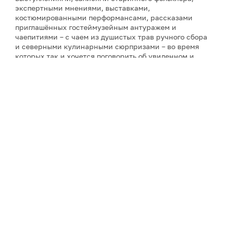
экспертными мнениями, выставками,
костюмированными перформансами, рассказами
приглашённых гостеймузейным антуражем и
чаепитиями – с чаем из душистых трав ручного сбора
и северными кулинарными сюрпризами – во время
которых так и хочется поговорить об увиденном и
услышанном. Инициатор фестиваля и его событий и
автор фильмов о Русском Севере – режиссёр-
документалист Ольга Лаптева, снявшая более
двадцати кинолент о культурном наследии и людях
России (все фильмы фестиваля созданы компанией
«PR-Завод "Лаптева и партнеры"», которая состоит из
самого режиссёра, – при поддержке различных
организаций). А завершит фестиваль совершенно
необычное действо – спектакль по произведениям
северного сказочника С. Писахова «Морожены
сказки» в исполнении театра «Логос» с режиссурой
Натальи Яськовой.
Фестиваль Русского Севера
3-я встреча – 26 августа, среда: «Наша песня живет и
не старится»
4-я встреча – 10 сентября, четверг: «Голоса мельниц»