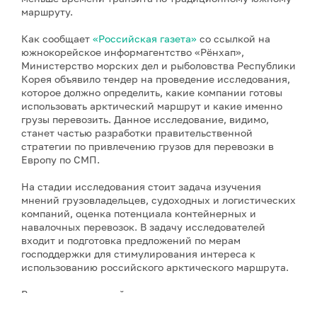
маршруту.
Как сообщает
«Российская газета»
со ссылкой на
южнокорейское информагентство «Рёнхап»,
Министерство морских дел и рыболовства Республики
Корея объявило тендер на проведение исследования,
которое должно определить, какие компании готовы
использовать арктический маршрут и какие именно
грузы перевозить. Данное исследование, видимо,
станет частью разработки правительственной
стратегии по привлечению грузов для перевозки в
Европу по СМП.
На стадии исследования стоит задача изучения
мнений грузовладельцев, судоходных и логистических
компаний, оценка потенциала контейнерных и
навалочных перевозок. В задачу исследователей
входит и подготовка предложений по мерам
господдержки для стимулирования интереса к
использованию российского арктического маршрута.
В планах южнокорейского правительства – открытие
регулярной линии в Европу через СМП к 2030 году, а