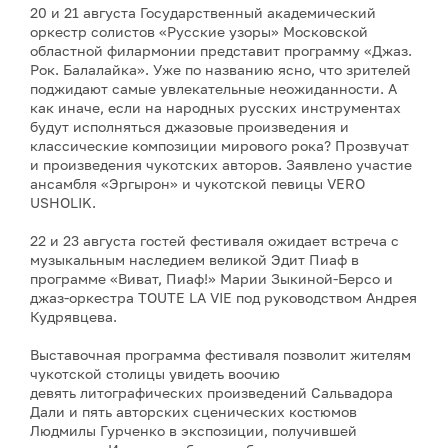
20 и 21 августа Государственный академический
оркестр солистов «Русские узоры» Московской
областной филармонии представит программу «Джаз.
Рок. Балалайка». Уже по названию ясно, что зрителей
поджидают самые увлекательные неожиданности. А
как иначе, если на народных русских инструментах
будут исполняться джазовые произведения и
классические композиции мирового рока? Прозвучат
и произведения чукотских авторов. Заявлено участие
ансамбля «Эргырон» и чукотской певицы VERO
USHOLIK.
22 и 23 августа гостей фестиваля ожидает встреча с
музыкальным наследием великой Эдит Пиаф в
программе «Виват, Пиаф!» Марии Зыкиной-Берсо и
джаз-оркестра TOUTE LA VIE под руководством Андрея
Кудрявцева.
Выставочная программа фестиваля позволит жителям
чукотской столицы увидеть воочию
девять литографических произведений Сальвадора
Дали и пять авторских сценических костюмов
Людмилы Гурченко в экспозиции, получившей