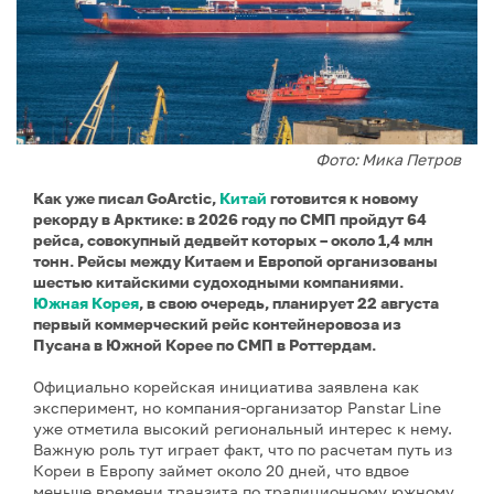
Фото: Мика Петров
Как уже писал GoArctic,
Китай
готовится к новому
рекорду в Арктике: в 2026 году по СМП пройдут 64
рейса, совокупный дедвейт которых – около 1,4 млн
тонн. Рейсы между Китаем и Европой организованы
шестью китайскими судоходными компаниями.
Южная Корея
, в свою очередь, планирует 22 августа
первый коммерческий рейс контейнеровоза из
Пусана в Южной Корее по СМП в Роттердам.
Официально корейская инициатива заявлена как
эксперимент, но компания-организатор Panstar Line
уже отметила высокий региональный интерес к нему.
Важную роль тут играет факт, что по расчетам путь из
Кореи в Европу займет около 20 дней, что вдвое
меньше времени транзита по традиционному южному