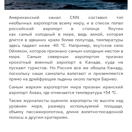
Американский канал CNN составил топ
необычных аэропортов всему миру, и в список попал
российский аэропорт в столице Якутии
как самый холодный в мире, ведь зимой, которая
длится в здешних краях более полугода, температуры
здесь падают ниже -40 °С. Например, якутское село
Оймякон, которое признано самым холодным местом в
мире. Самым северным аэропортом признан
крохотный военный аэропорт в Канаде, куда не
пускают туристов. Но Россия все же обошла Канаду,
поскольку наши самолеты взлетают и приземляются
прямо на дрейфующие льдины около лагеря Барнео.
Самым жарким аэропортом мира признан иранский
аэропорт Ахваз, где отмечается температура +54 °С.
Также журналисты оценили аэропорты по высоте над
уровнем моря, размеру используемой площади,
объему пассажиропотока, длине взлетно-посадочной
полосы и другим критериям.