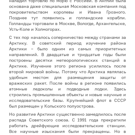
наладил торговлю по морю с Россией. В Англии была
основана даже специальная Московская компания под
покровительством королевы и Ивана Грозного.
Позднее тут появились и голландские корабли.
Голландцы торговали в Москве, Вологде, Архангельске,
Усть-Коле и Холмогорах.
С тех пор началось соперничество между странами за
Арктику. В советский период изучение района
Арктики – было одним из самых приоритетных
направлений. В двадцатые и тридцатые годы были
построены десятки метеорологических станций в
Арктике. Изучение этого региона усилилось после
второй мировой войны. Потому что Арктика являлась
удобным местом для размещения защиты от
вражеских ракет. После войны в регионе появились
атомные ледоколы и подводные лодки. Здесь
строились промышленные объекты и новые научные и
исследовательские базы. Крупнейший флот в СССР
был размещен у Кольского полуострова.
Но развитие Арктики существенно замедлилось после
распада Советского союза. С 1991 года прекратили
работать дрейфующие исследовательские станции.
Все научные изыскания были прекращены. Но в