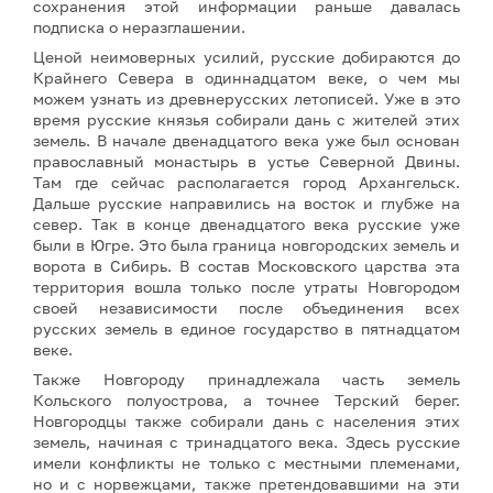
сохранения этой информации раньше давалась
подписка о неразглашении.
Ценой неимоверных усилий, русские добираются до
Крайнего Севера в одиннадцатом веке, о чем мы
можем узнать из древнерусских летописей. Уже в это
время русские князья собирали дань с жителей этих
земель. В начале двенадцатого века уже был основан
православный монастырь в устье Северной Двины.
Там где сейчас располагается город Архангельск.
Дальше русские направились на восток и глубже на
север. Так в конце двенадцатого века русские уже
были в Югре. Это была граница новгородских земель и
ворота в Сибирь. В состав Московского царства эта
территория вошла только после утраты Новгородом
своей независимости после объединения всех
русских земель в единое государство в пятнадцатом
веке.
Также Новгороду принадлежала часть земель
Кольского полуострова, а точнее Терский берег.
Новгородцы также собирали дань с населения этих
земель, начиная с тринадцатого века. Здесь русские
имели конфликты не только с местными племенами,
но и с норвежцами, также претендовавшими на эти