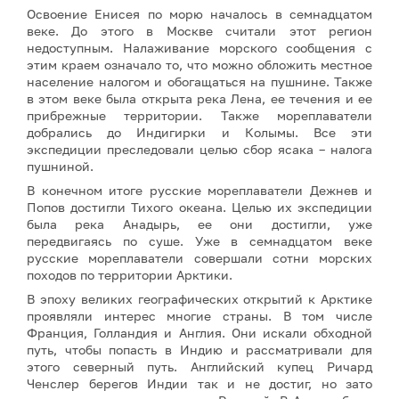
Освоение Енисея по морю началось в семнадцатом
веке. До этого в Москве считали этот регион
недоступным. Налаживание морского сообщения с
этим краем означало то, что можно обложить местное
население налогом и обогащаться на пушнине. Также
в этом веке была открыта река Лена, ее течения и ее
прибрежные территории. Также мореплаватели
добрались до Индигирки и Колымы. Все эти
экспедиции преследовали целью сбор ясака – налога
пушниной.
В конечном итоге русские мореплаватели Дежнев и
Попов достигли Тихого океана. Целью их экспедиции
была река Анадырь, ее они достигли, уже
передвигаясь по суше. Уже в семнадцатом веке
русские мореплаватели совершали сотни морских
походов по территории Арктики.
В эпоху великих географических открытий к Арктике
проявляли интерес многие страны. В том числе
Франция, Голландия и Англия. Они искали обходной
путь, чтобы попасть в Индию и рассматривали для
этого северный путь. Английский купец Ричард
Ченслер берегов Индии так и не достиг, но зато