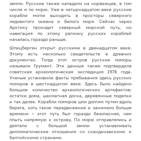
земли. Русские также нападали на норвежцев, в том
числе и по морю. Уже в четырнадцатом веке русские
корабли могли выходить в просторы северного
ледовитого океана и Белого моря. Сейчас через
Арктику проходит северный морской путь, но
навигация по этому региону русских кораблей
началась гораздо раньше.
Шпицберген открыт русскими в двенадцатом веке.
Этому есть несколько свидетельств в древних
документах. Тогда этот остров русские поморы
называли Грумант. Эти данные также подтвердила
советская археологическая экспедиция 1978 года.
Ученые установили факты пребывания здесь русских
поморов в шестнадцатом веке. Здесь было найдено
большое количество археологических артефактов:
остатки дома, шахматная доска, деревянные поделки
и так далее. Корабли поморов шли долгим путем вдоль
берега, хоть такое передвижение и занимало больше
времени – этот путь был гораздо безопаснее, чем
плыть напрямую к острову. По морю отправлялись и
деятели с большой земли устанавливать
дипломатические отношения со скандинавскими и
балтийскими странами.