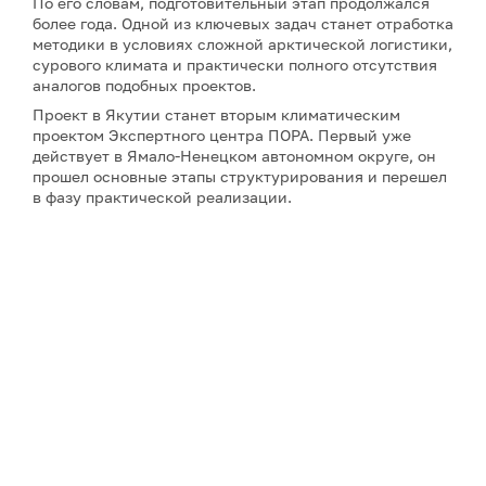
По его словам, подготовительный этап продолжался
более года. Одной из ключевых задач станет отработка
методики в условиях сложной арктической логистики,
сурового климата и практически полного отсутствия
аналогов подобных проектов.
Проект в Якутии станет вторым климатическим
проектом Экспертного центра ПОРА. Первый уже
действует в Ямало-Ненецком автономном округе, он
прошел основные этапы структурирования и перешел
в фазу практической реализации.
Примечание: АНО «Экспертный центр – Проектный
офис развития Арктики (ПОРА)» является учредителем
сетевого издания «ГоАрктик».