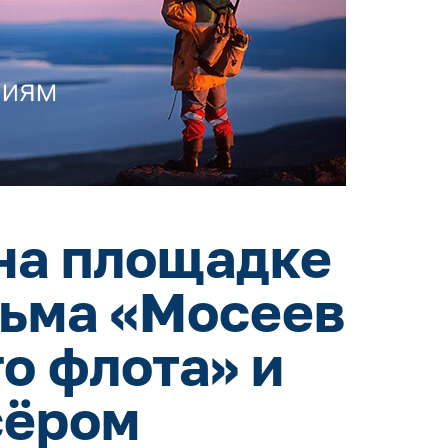
на площадке
льма «Мосеев
о флота» и
сёром