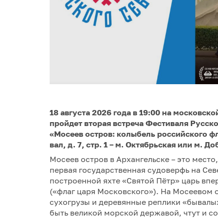
18 августа 2026 года в 19:00 на московс
пройдет вторая встреча Фестиваля Русск
«Мосеев остров: колыбель российского ф
вал, д. 7, стр. 1 – м. Октябрьская или м. Д
Мосеев остров в Архангельске – это место,
первая государственная судоверфь на Север
построенной яхте «Святой Пётр» царь вп
(«флаг царя Московского»). На Мосеевом о
сухогрузы и деревянные реплики «бывалы
быть великой морской державой, чтут и с