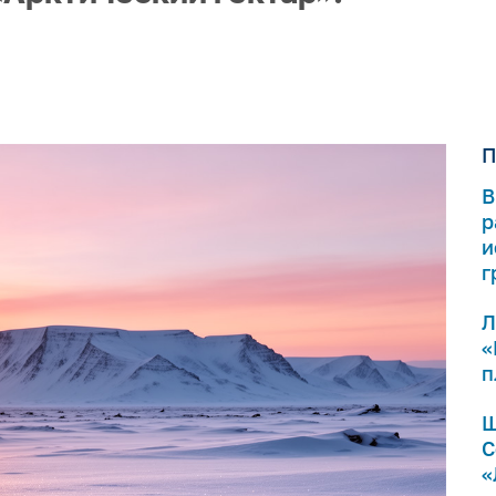
П
В
р
и
г
Л
«
п
Ш
С
«