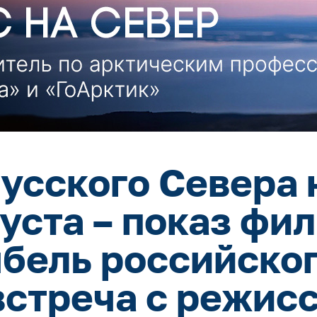
усского Севера 
густа – показ фи
ыбель российског
встреча с режис