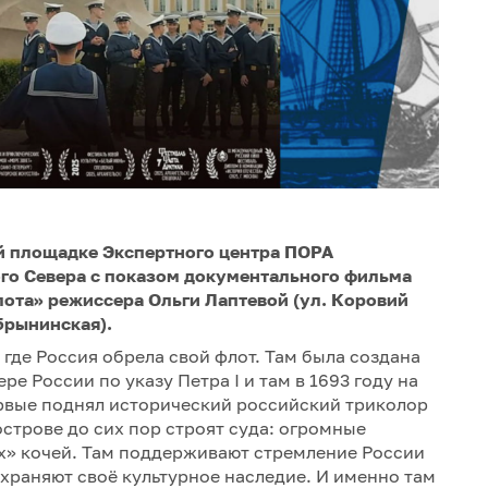
кой площадке Экспертного центра ПОРА
ого Севера с показом документального фильма
лота» режиссера Ольги Лаптевой (ул. Коровий
обрынинская).
 где Россия обрела свой флот. Там была создана
е России по указу Петра I и там в 1693 году на
ервые поднял исторический российский триколор
строве до сих пор строят суда: огромные
х» кочей. Там поддерживают стремление России
охраняют своё культурное наследие. И именно там