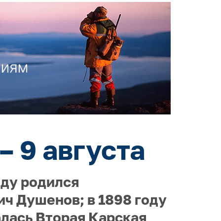
– 9 августа
оду родился
ч Душенов; в 1898 году
алась Вторая Карская