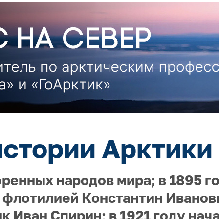
истории Арктики 
енных народов мира; в 1895 г
флотилией Константин Иванови
к Иван Спирин; в 1921 году нач