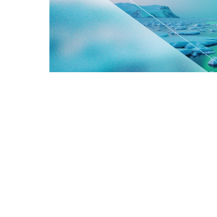
9 августа отмечается Международный ден
В этот день в 1992 году состоялось перв
Подкомиссии по поощрению и защите прав 
год 9 августа отмечается Международный д
the World's Indigenous People) – для при
властей разных уровней к решению пробл
На том первом заседании было обозначено
коренных народов и особому вкладу, кото
помним об огромных трудностях, с котор
А в 2022 году началось Десятилетие языко