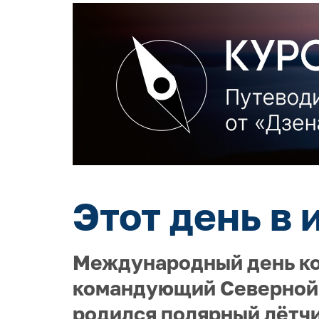
Этот день в 
Международный день кор
командующий Северной 
родился полярный лётчи