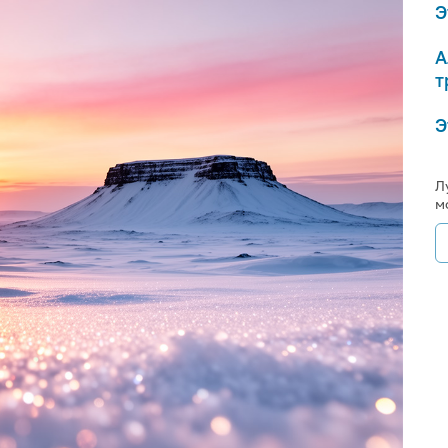
Э
А
т
Э
Л
м