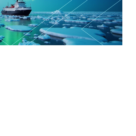
ь коренных народов мира
ое заседание Рабочей группы по коренным народам
человека ООН, и в честь этого события каждый
ень коренных народов мира (International Day of
влечения внимания широкой общественности и
ем коренных народов во всем мире.
: «...Мы отдаем должное богатству культур
рый они вносят в семью народов мира. Мы также
ыми сталкиваются многие коренные народы».
в коренных народов. В мире насчитывается 476