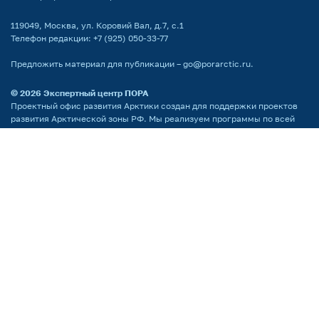
119049, Москва, ул. Коровий Вал, д.7, с.1
Телефон редакции:
+7 (925) 050-33-77
Предложить материал для публикации –
go@porarctic.ru
.
© 2026
Экспертный центр ПОРА
Проектный офис развития Арктики создан для поддержки проектов
развития Арктической зоны РФ. Мы реализуем программы по всей
территории Арктики, поддерживаем молодых ученых
и распространяем информацию о Крайнем Севере среди широкой
аудитории.
Партнёр национальных проектов России
Поддержка сайта by LiberCode.ru