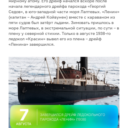
мирному атому. Его дрейф начался вскоре после
начала легендарного дрейфа парохода «Георгий
Седов», в юго-западной части моря Лаптевых. «Ленин»
(капитан – Андрей Койвунен) вместе с караваном из
пяти судов был затёрт льдами. Зимовать пришлось в
море Лаптевых, в экстремальной ситуации, по сути – в
плену у северной стихии. Только в августе 1938-го
ледокол «Красин» вывел его из плена – дрейф
«Ленина» завершился.