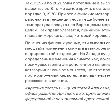
Так, с 1979 по 2021 годы потепление в вы
в десять лет. В то же самое время, в оста
порядка 0,19 °C. При этом финские метео
районах эта тенденция носит еще более в
температура воздуха над Баренцевым море
целом. Как предполагается, причиной это
площади морского льда, который хорошо 
По мнению финских ученых, эти выводы с
масштаба изменения климата в макрореги
о природе этой тенденции. На Западе сущ
определения изменения климата как, во-пе
преимущественно антропогенного явления
категорична: климат меняется, но этот п
прогнозируемый характер, а вклад челове
решающего значения.
«Арктика сегодня» – цикл статей Алексан
офиса развития Арктики, в которых анал
федеральной и региональной арктической 