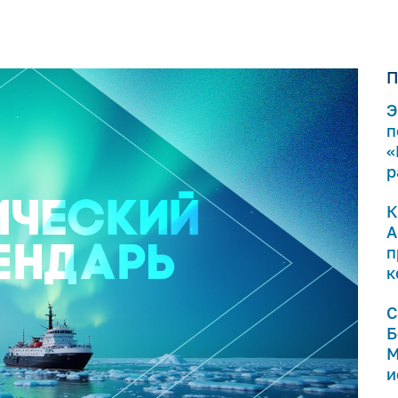
П
Э
п
«
р
К
А
п
к
С
Б
М
и