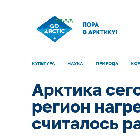
КУЛЬТУРА
НАУКА
ПРИРОДА
КО
Арктика сег
регион нагр
считалось р