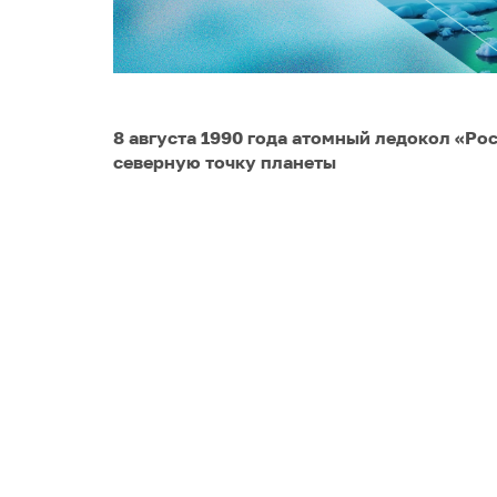
8 августа 1990 года атомный ледокол «Ро
северную точку планеты
Долгие десятилетия простым людям приход
Северном полюсе. Писатель Лазарь Лагин е
сказочной повести «Старик Хоттабыч» в ту
казалось фантастикой. Но с появлением а
морского пути сказка стала былью.
8 августа 1990 года атомный ледокол «Ро
туристов: в рейсе им читали лекции, пок
подход к полюсу был отмечен Праздником
Инициатива оказалась плодотворной: с 20
атомном ледоколе «50 лет Победы». Аркти
недостаточно активно, но неуклонно.
GoArctic
рассказал
историю легендарного 