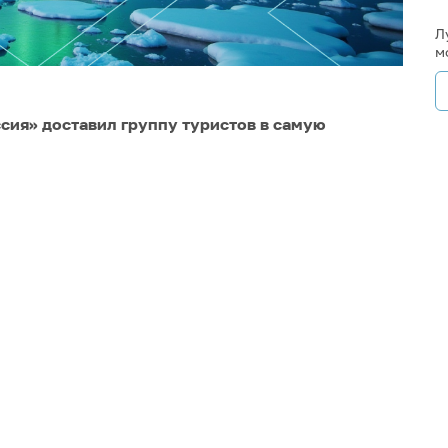
Л
м
ссия» доставил группу туристов в самую
илось только мечтать о том, чтобы побывать на
ще в 1930-е годы отправлял героев своей
ристическое путешествие по Арктике. Тогда это
томных ледоколов и с развитием Северного
ссия» впервые доставил на Северный полюс
азывали документальные фильмы про Арктику, а
 Нептуна.
07 года подобные круизы регулярно проходят на
ческий туризм в России развивается, быть может,
покорения полюса ледоколом «Арктика» в августе