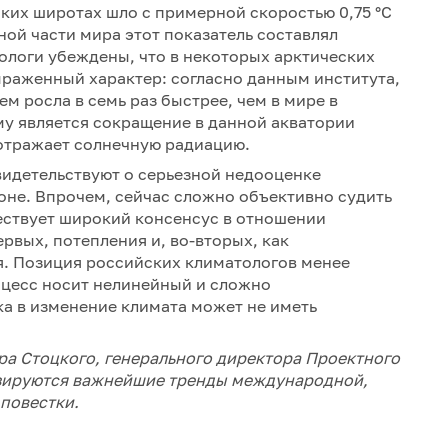
соких широтах шло с примерной скоростью 0,75 °C
льной части мира этот показатель составлял
рологи убеждены, что в некоторых арктических
ыраженный характер: согласно данным института,
м росла в семь раз быстрее, чем в мире в
му является сокращение в данной акватории
отражает солнечную радиацию.
видетельствуют о серьезной недооценке
оне. Впрочем, сейчас сложно объективно судить
ествует широкий консенсус в отношении
рвых, потепления и, во-вторых, как
. Позиция российских климатологов менее
роцесс носит нелинейный и сложно
ка в изменение климата может не иметь
дра Стоцкого, генерального директора Проектного
изируются важнейшие тренды международной,
повестки.