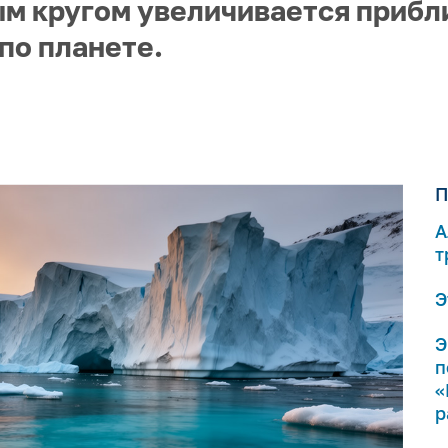
ым кругом увеличивается прибл
по планете.
П
А
т
Э
Э
п
«
р