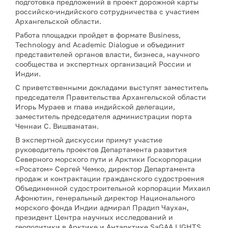
подготовка предложений в проект дорожной карты
российско-индийского сотрудничества с участием
Архангельской области.
Работа площадки пройдет в формате Business,
Technology and Academic Dialogue и объединит
представителей органов власти, бизнеса, научного
сообщества и экспертных организаций России и
Индии.
С приветственными докладами выступят заместитель
председателя Правительства Архангельской области
Игорь Мураев и глава индийской делегации,
заместитель председателя администрации порта
Ченнаи С. Вишванатан.
В экспертной дискуссии примут участие
руководитель проектов Департамента развития
Северного морского пути и Арктики Госкорпорации
«Росатом» Сергей Чемко, директор Департамента
продаж и контрактации гражданского судостроения
Объединенной судостроительной корпорации Михаил
Афонютин, генеральный директор Национального
морского фонда Индии адмирал Прадип Чаухан,
президент Центра научных исследований и
геополитики в Арктике и Антарктике SaGAA LIGHTS