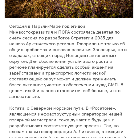
Сегодня в Нарьян-Маре под эгидой
Минвостокразвития и ПОРА состоялась девятая по
счёту сессия по разработке Стратегии-2035 для
нашего Арктического региона. Говорили не только об
общих проблемах и вызовах развития Заполярья, но и
о задачах, стоящих перед Ненецким автономным
округом. Для обеспечения устойчивого роста в
регионе планируется сделать особый акцент на
задействовании транспортно-логистической
составляющей: округ может и должен принимать
более активное участие в обеспечении нужд СМП. В
целом, идей и планов становится всё больше, и это
замечательно.
Кстати, о Северном морском пути. В «Росатоме»,
являющемся инфраструктурным оператором нашей
полярной магистрали, тоже думают о будущем и
разрабатывают соответствующие проекты. Так, по
словам главы госкорпорации А. Лихачева, атомщики
ставят перед собой задачу утвердить подготовленный