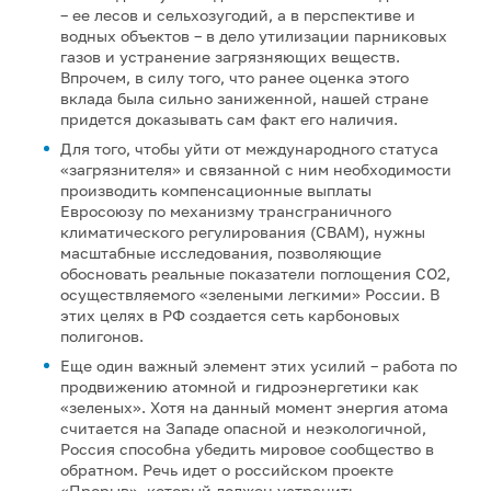
– ее лесов и сельхозугодий, а в перспективе и
водных объектов – в дело утилизации парниковых
газов и устранение загрязняющих веществ.
Впрочем, в силу того, что ранее оценка этого
вклада была сильно заниженной, нашей стране
придется доказывать сам факт его наличия.
Для того, чтобы уйти от международного статуса
«загрязнителя» и связанной с ним необходимости
производить компенсационные выплаты
Евросоюзу по механизму трансграничного
климатического регулирования (СВАМ), нужны
масштабные исследования, позволяющие
обосновать реальные показатели поглощения СО2,
осуществляемого «зелеными легкими» России. В
этих целях в РФ создается сеть карбоновых
полигонов.
Еще один важный элемент этих усилий – работа по
продвижению атомной и гидроэнергетики как
«зеленых». Хотя на данный момент энергия атома
считается на Западе опасной и неэкологичной,
Россия способна убедить мировое сообщество в
обратном. Речь идет о российском проекте
«Прорыв», который должен устранить