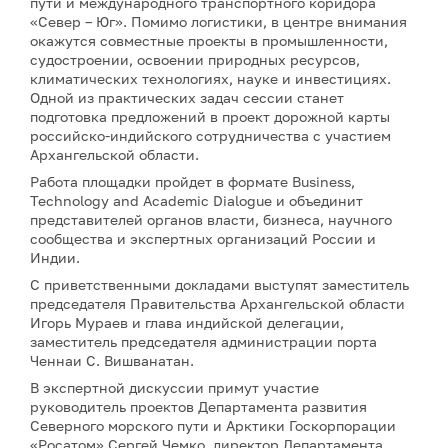
пути и международного транспортного коридора
«Север – Юг». Помимо логистики, в центре внимания
окажутся совместные проекты в промышленности,
судостроении, освоении природных ресурсов,
климатических технологиях, науке и инвестициях.
Одной из практических задач сессии станет
подготовка предложений в проект дорожной карты
российско-индийского сотрудничества с участием
Архангельской области.
Работа площадки пройдет в формате Business,
Technology and Academic Dialogue и объединит
представителей органов власти, бизнеса, научного
сообщества и экспертных организаций России и
Индии.
С приветственными докладами выступят заместитель
председателя Правительства Архангельской области
Игорь Мураев и глава индийской делегации,
заместитель председателя администрации порта
Ченнаи С. Вишванатан.
В экспертной дискуссии примут участие
руководитель проектов Департамента развития
Северного морского пути и Арктики Госкорпорации
«Росатом» Сергей Чемко, директор Департамента