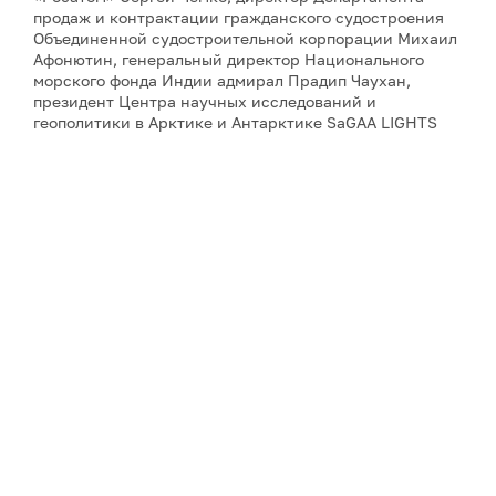
продаж и контрактации гражданского судостроения
Объединенной судостроительной корпорации Михаил
Афонютин, генеральный директор Национального
морского фонда Индии адмирал Прадип Чаухан,
президент Центра научных исследований и
геополитики в Арктике и Антарктике SaGAA LIGHTS
Сулагна Чаттопадхьяй, а также научный сотрудник
Института оборонных исследований имени Манохара
Паррикара Бипандип Шарма.
Для аккредитации и получения дополнительной
информации, пожалуйста, обращайтесь к Юлии
Никитиной:
nikitina@porarctic.ru
Примечание: АНО «Экспертный центр – Проектный
офис развития Арктики (ПОРА)» является учредителем
сетевого издания «ГоАрктик».