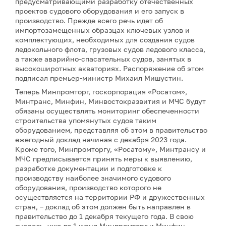
предусматривающими разработку отечественных
проектов судового оборудования и его запуск в
производство. Прежде всего речь идет об
импортозамещенных образцах ключевых узлов и
комплектующих, необходимых для создания судов
ледокольного флота, грузовых судов ледового класса,
а также аварийно-спасательных судов, занятых в
высокоширотных акваториях. Распоряжение об этом
подписал премьер-министр Михаил Мишустин.
Теперь Минпромторг, госкорпорация «Росатом»,
Минтранс, Минфин, Минвостокразвития и МЧС будут
обязаны осуществлять мониторинг обеспеченности
строительства упомянутых судов таким
оборудованием, представляя об этом в правительство
ежегодный доклад начиная с декабря 2023 года.
Кроме того, Минпромторгу, «Росатому», Минтрансу и
МЧС предписывается принять меры к выявлению,
разработке документации и подготовке к
производству наиболее значимого судового
оборудования, производство которого не
осуществляется на территории РФ и дружественных
стран, – доклад об этом должен быть направлен в
правительство до 1 декабря текущего года. В свою
очередь, уже до 1 июня Минпромторг и Минфин