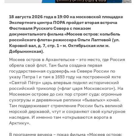
18 августа 2026 года в 19:00 на московской площадке
Экспертного центра ПОРА пройдет вторая встреча
Фестиваля Русского Севера с показом
документального фильма «Мосеев остров: колыбель
российского флота» режиссера Ольги Лаптевой (ул.
Коровий вал, д. 7, стр. 1 – м. Октябрьская или м.
Добрынинская).
Мосеев остров в Архангельске – это место, где Россия
обрела свой флот. Там была создана первая
государственная судоверфь на Севере России по
указу Петра I и там в 1693 году на построенной яхте
«Святой Пётр» царь впервые поднял исторический
российский триколор («флаг царя Московского»). На
Мосеевом острове до сих пор строят суда: огромные
сухогрузы и деревянные реплики «бывалых» кочей.
Там поддерживают стремление России быть великой
морской державой, чтут и сохраняют своё культурное
наследие. И именно там «открываются ворота в
Арктику».
В программе вечера – показ фильма «Мосеев остров: