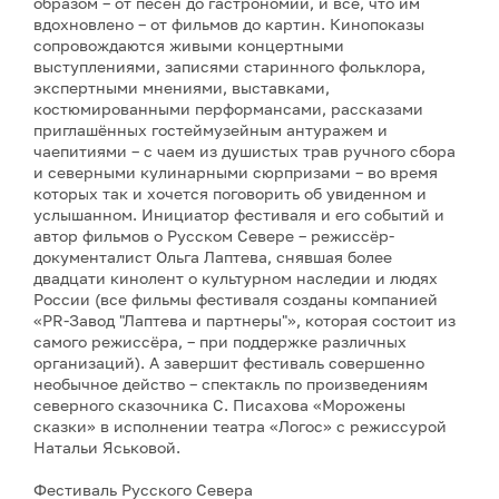
образом – от песен до гастрономии, и всё, что им
вдохновлено – от фильмов до картин. Кинопоказы
сопровождаются живыми концертными
выступлениями, записями старинного фольклора,
экспертными мнениями, выставками,
костюмированными перформансами, рассказами
приглашённых гостеймузейным антуражем и
чаепитиями – с чаем из душистых трав ручного сбора
и северными кулинарными сюрпризами – во время
которых так и хочется поговорить об увиденном и
услышанном. Инициатор фестиваля и его событий и
автор фильмов о Русском Севере – режиссёр-
документалист Ольга Лаптева, снявшая более
двадцати кинолент о культурном наследии и людях
России (все фильмы фестиваля созданы компанией
«PR-Завод "Лаптева и партнеры"», которая состоит из
самого режиссёра, – при поддержке различных
организаций). А завершит фестиваль совершенно
необычное действо – спектакль по произведениям
северного сказочника С. Писахова «Морожены
сказки» в исполнении театра «Логос» с режиссурой
Натальи Яськовой.
Фестиваль Русского Севера