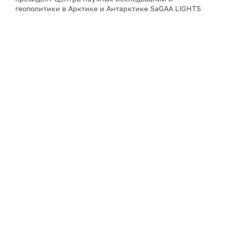
геополитики в Арктике и Антарктике SaGAA LIGHTS
Сулагна Чаттопадхьяй, а также научный сотрудник
Института оборонных исследований имени Манохара
Паррикара Бипандип Шарма.
Для аккредитации и получения дополнительной
информации, пожалуйста, обращайтесь к Юлии
Никитиной:
nikitina@porarctic.ru
Примечание: АНО «Экспертный центр – Проектный
офис развития Арктики (ПОРА)» является учредителем
сетевого издания «ГоАрктик».