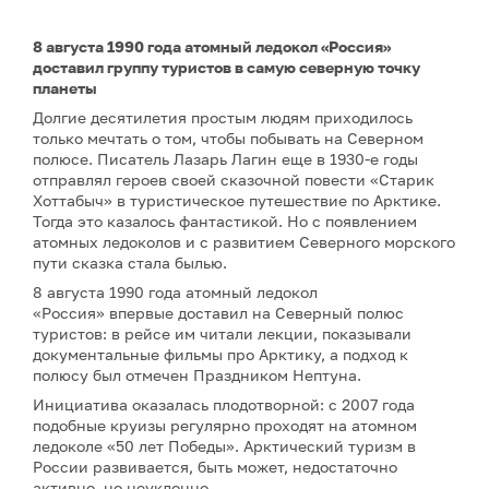
8 августа 1990 года атомный ледокол «Россия»
доставил группу туристов в самую северную точку
планеты
Долгие десятилетия простым людям приходилось
только мечтать о том, чтобы побывать на Северном
полюсе. Писатель Лазарь Лагин еще в 1930-е годы
отправлял героев своей сказочной повести «Старик
Хоттабыч» в туристическое путешествие по Арктике.
Тогда это казалось фантастикой. Но с появлением
атомных ледоколов и с развитием Северного морского
пути сказка стала былью.
8 августа 1990 года атомный ледокол
«Россия» впервые доставил на Северный полюс
туристов: в рейсе им читали лекции, показывали
документальные фильмы про Арктику, а подход к
полюсу был отмечен Праздником Нептуна.
Инициатива оказалась плодотворной: с 2007 года
подобные круизы регулярно проходят на атомном
ледоколе «50 лет Победы». Арктический туризм в
России развивается, быть может, недостаточно
активно, но неуклонно.