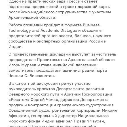
Одной из практических задач сессии станет
подготовка предложений в проект дорожной карты
российско-индийского сотрудничества с участием
Архангельской области.
Работа площадки пройдет в формате Business,
Technology and Academic Dialogue и объединит
представителей органов власти, бизнеса, научного
сообщества и экспертных организаций России и
Индии.
С приветственными докладами выступят заместитель
председателя Правительства Архангельской области
Игорь Мураев и глава индийской делегации,
заместитель председателя администрации порта
Ченнаи С. Вишванатан.
В экспертной дискуссии примут участие
руководитель проектов Департамента развития
Северного морского пути и Арктики Госкорпорации
«Росатом» Сергей Чемко, директор Департамента
продаж и контрактации гражданского судостроения
Объединенной судостроительной корпорации Михаил
Афонютин, генеральный директор Национального
морского фонда Индии адмирал Прадип Чаухан,
президент Центра научных исследований и