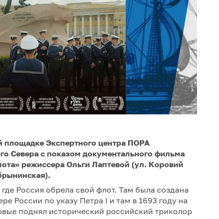
кой площадке Экспертного центра ПОРА
ого Севера с показом документального фильма
лота» режиссера Ольги Лаптевой (ул. Коровий
обрынинская).
 где Россия обрела свой флот. Там была создана
е России по указу Петра I и там в 1693 году на
ервые поднял исторический российский триколор