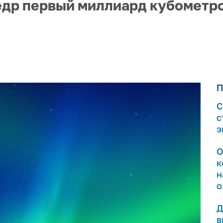
едр первый миллиард кубометро
П
С
с
э
О
к
н
о
Д
в