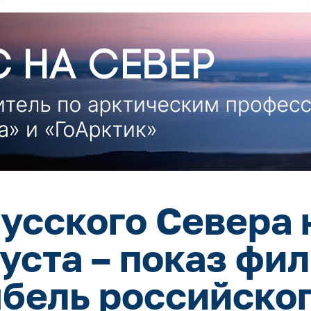
усского Севера 
густа – показ фи
ыбель российског