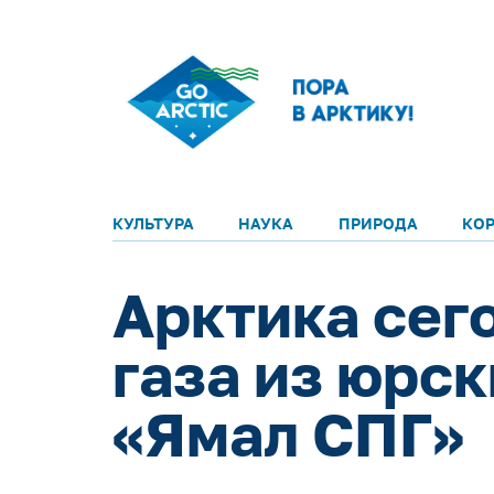
КУЛЬТУРА
НАУКА
ПРИРОДА
КО
Арктика сег
газа из юрс
«Ямал СПГ»