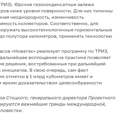
ТРИЗ). Юрские газоконденсатные залежи
етров ниже уровня поверхности. Для них типичны
ная неоднородность, изменчивость
аемость коллекторов. Соответственно, для
ооружать высокотехнологичные горизонтальные
до полутора километров, применять технологию
пасов «Новатэк» реализует программу по ТРИЗ,
е дальнейшее воплощение на практике позволяет
кие решения, востребованные при дальнейшей
 инициатив. В свою очередь, сам факт
м отметки в 1 млрд кубометров имеет и
м ярким доказательством целесообразности
дра Стоцкого, генерального директора Проектного
изируются важнейшие тренды международной,
повестки.