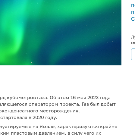
п
п
С
Л
м
д кубометров газа. Об этом 16 мая 2023 года
вляющегося оператором проекта. Газ был добыт
зоконденсатного месторождения,
тартовала в 2020 году.
луатируемые на Ямале, характеризуются крайне
им пластовым давлением, в силу чего их