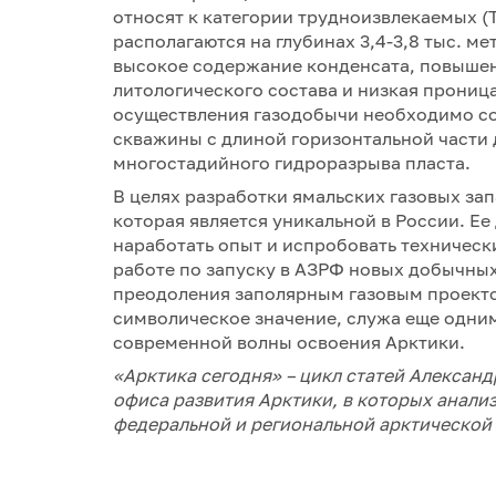
относят к категории трудноизвлекаемых (
располагаются на глубинах 3,4-3,8 тыс. м
высокое содержание конденсата, повышен
литологического состава и низкая прониц
осуществления газодобычи необходимо с
скважины с длиной горизонтальной части 
многостадийного гидроразрыва пласта.
В целях разработки ямальских газовых за
которая является уникальной в России. Е
наработать опыт и испробовать техничес
работе по запуску в АЗРФ новых добычных
преодоления заполярным газовым проекто
символическое значение, служа еще одни
современной волны освоения Арктики.
«Арктика сегодня» – цикл статей Алексан
офиса развития Арктики, в которых анал
федеральной и региональной арктической 