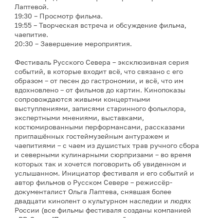
Лаптевой.
19:30 – Просмотр фильма.
19:55 – Творческая встреча и обсуждение фильма,
чаепитие.
20:30 – Завершение мероприятия.
Фестиваль Русского Севера – эксклюзивная серия
событий, в которые входит всё, что связано с его
образом – от песен до гастрономии, и всё, что им
вдохновлено – от фильмов до картин. Кинопоказы
сопровождаются живыми концертными
выступлениями, записями старинного фольклора,
экспертными мнениями, выставками,
костюмированными перформансами, рассказами
приглашённых гостеймузейным антуражем и
чаепитиями – с чаем из душистых трав ручного сбора
и северными кулинарными сюрпризами – во время
которых так и хочется поговорить об увиденном и
услышанном. Инициатор фестиваля и его событий и
автор фильмов о Русском Севере – режиссёр-
документалист Ольга Лаптева, снявшая более
двадцати кинолент о культурном наследии и людях
России (все фильмы фестиваля созданы компанией