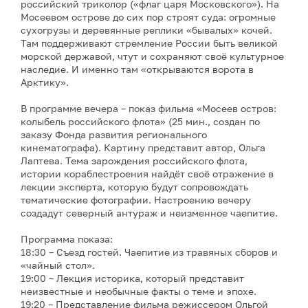
российский триколор («флаг царя Московского»). На
Мосеевом острове до сих пор строят суда: огромные
сухогрузы и деревянные реплики «бывалых» кочей.
Там поддерживают стремление России быть великой
морской державой, чтут и сохраняют своё культурное
наследие. И именно там «открываются ворота в
Арктику».
В программе вечера – показ фильма «Мосеев остров:
колыбель российского флота» (25 мин., создан по
заказу Фонда развития регионального
кинематографа). Картину представит автор, Ольга
Лаптева. Тема зарождения российского флота,
истории кораблестроения найдёт своё отражение в
лекции эксперта, которую будут сопровождать
тематические фотографии. Настроению вечеру
создадут северный антураж и неизменное чаепитие.
Программа показа:
18:30 – Съезд гостей. Чаепитие из травяных сборов и
«чайный стол».
19:00 – Лекция историка, который представит
неизвестные и необычные факты о теме и эпохе.
19:20 – Представление фильма режиссером Ольгой