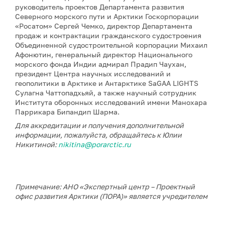
руководитель проектов Департамента развития
Северного морского пути и Арктики Госкорпорации
«Росатом» Сергей Чемко, директор Департамента
продаж и контрактации гражданского судостроения
Объединенной судостроительной корпорации Михаил
Афонютин, генеральный директор Национального
морского фонда Индии адмирал Прадип Чаухан,
президент Центра научных исследований и
геополитики в Арктике и Антарктике SaGAA LIGHTS
Сулагна Чаттопадхьяй, а также научный сотрудник
Института оборонных исследований имени Манохара
Паррикара Бипандип Шарма.
Для аккредитации и получения дополнительной
информации, пожалуйста, обращайтесь к Юлии
Никитиной:
nikitina@porarctic.ru
Примечание: АНО «Экспертный центр – Проектный
офис развития Арктики (ПОРА)» является учредителем
сетевого издания «ГоАрктик».