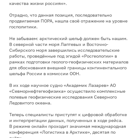
качества жизни россиян».
Отрадно, что данная позиция, последовательно
продвигаемая ПОРА, нашла своё отражение на уровне
госполитики.
Не забываем: арктический шельф должен быть нашим.
В северной части моря Лаптевых и Восточно-
Сибирского моря завершились исследовательские
работы, проведённые под эгидой «Росгеологии» в
рамках подготовки геолого-геофизических материалов
для обоснования внешней границы континентального
шельфа России в комиссии ООН.
В их ходе научное судно «Академик Лазарев» АО
«Севморнефтегеофизика» осуществило комплексные
полевые геофизические исследования Северного
Ледовитого океана.
Теперь специалисты приступят к цифровой обработке
и интерпретации данных, полученных в ходе рейса.
В режиме онлайн проходит значимая международная
конференция «Логистика в Арктике», десятая по
счёту.