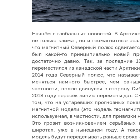
Начнём с глобальных новостей. В Арктик
не только климат, но и геомагнитные ре
что магнитный Северный полюс сдвигаетс
был какой-то принципиально новый пр
достаточно давно. Так, за последние 
переместился из канадской части Арктики
2014 года Северный полюс, что называет
меняться намного быстрее, чем раньш
частности, полюс двинулся в сторону Си
2018 году пересёк линию перемены дат. С 
том, что на устаревших прогнозных пок
магнитной модели (это модель геомагнит
используемая, в частности, для привязки 
Это грозит возникновением серьёзных 
широтах, уже в нынешнем году. А тако
модель будут переделывать раньше срока –