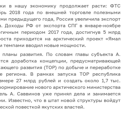
ики в нашу экономику продолжает расти: ФТС
ябрь 2018 года по внешней торговле полезными
ми предыдущего года, Россия увеличила экспорт
в. Доходы РФ от экспорта СПГ в январе-ноябре
огичным периодом 2017 года, достигнув 5 млрд
роста приходится на арктический проект «Ямал
ми темпами вводил новые мощности.
 планы развития. По словам главы субъекта А.
тся доработка концепции, предусматривающей
ающего развития (ТОР) по добыче и переработке
е региона. В рамках запуска ТОР республика
змере 27 млрд рублей и создать около 1,7 тыс.
 формирование нового арктического министерства
тель А. Саввинов уже принял дела и занимается
. Известно, что в штат новой структуры войдут
еской повесткой якутских властей.