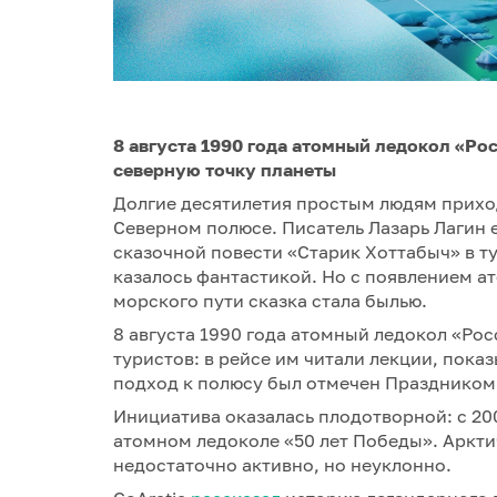
8 августа 1990 года атомный ледокол «Ро
северную точку планеты
Долгие десятилетия простым людям приход
Северном полюсе. Писатель Лазарь Лагин е
сказочной повести «Старик Хоттабыч» в ту
казалось фантастикой. Но с появлением а
морского пути сказка стала былью.
8 августа 1990 года атомный ледокол «Ро
туристов: в рейсе им читали лекции, пок
подход к полюсу был отмечен Праздником
Инициатива оказалась плодотворной: с 20
атомном ледоколе «50 лет Победы». Аркти
недостаточно активно, но неуклонно.