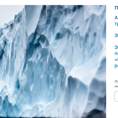
П
А
т
Э
Э
п
«
р
Л
м