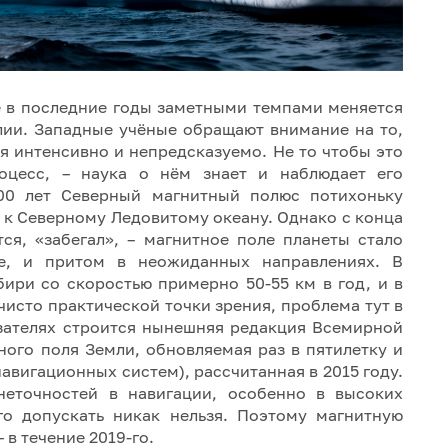
е в последние годы заметными темпами меняется
алии. Западные учёные обращают внимание на то,
я интенсивно и непредсказуемо. Не то чтобы это
оцесс, – наука о нём знает и наблюдает его
100 лет Северный магнитный полюс потихоньку
 к Северному Ледовитому океану. Однако с конца
ся, «забегал», – магнитное поле планеты стало
е, и притом в неожиданных направлениях. В
бири со скоростью примерно 50-55 км в год, и в
чисто практической точки зрения, проблема тут в
азателях строится нынешняя редакция Всемирной
ного поля Земли, обновляемая раз в пятилетку и
навигационных систем), рассчитанная в 2015 году.
неточностей в навигации, особенно в высоких
го допускать никак нельзя. Поэтому магнитную
 в течение 2019-го.