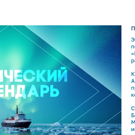
П
Э
п
«
р
К
А
п
к
С
Б
М
и