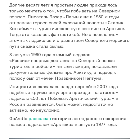
Долгие десятилетия простым людям приходилось
только мечтать о том, чтобы побывать на Северном
полюсе. Писатель Лазарь Лагин еще в 1930-е годы
отправлял героев своей сказочной повести «Старик
Хоттабыч» в туристическое путешествие по Арктике.
Тогда это казалось фантастикой. Но с появлением
атомных ледоколов и с развитием Северного морского
пути сказка стала былью.
8 августа 1990 года атомный ледокол
«Россия» впервые доставил на Северный полюс
туристов: в рейсе им читали лекции, показывали
документальные фильмы про Арктику, а подход к
полюсу был отмечен Праздником Нептуна.
Инициатива оказалась плодотворной: с 2007 года
подобные круизы регулярно проходят на атомном
ледоколе «50 лет Победы». Арктический туризм в
России развивается, быть может, недостаточно
активно, но неуклонно.
GoArctic
рассказал
историю легендарного покорения
полюса ледоколом «Арктика» в августе 1977 года.