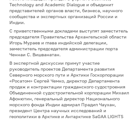
Technology and Academic Dialogue и объединит
представителей органов власти, бизнеса, научного
сообщества и экспертных организаций России и
Индии.
С приветственными докладами выступят заместитель
председателя Правительства Архангельской области
Игорь Мураев и глава индийской делегации,
заместитель председателя администрации порта
Ченнаи С. Вишванатан.
В экспертной дискуссии примут участие
руководитель проектов Департамента развития
Северного морского пути и Арктики Госкорпорации
«Росатом» Сергей Чемко, директор Департамента
продаж и контрактации гражданского судостроения
Объединенной судостроительной корпорации Михаил
Афонютин, генеральный директор Национального
морского фонда Индии адмирал Прадип Чаухан,
президент Центра научных исследований и
геополитики в Арктике и Антарктике SaGAA LIGHTS
Сулагна Чаттопадхьяй, а также научный сотрудник
Института оборонных исследований имени Манохара
Паррикара Бипандип Шарма.