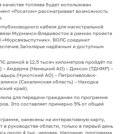
 в качестве топлива будет использован
мент «Росатом» рассматривает возможность
в.
 глубоководного кабеля для магистральной
вязи Мурманск-Владивосток в рамках проекта
П «Морсвязьспутник». ВОЛС соединит
беспечив Заполярье надёжным и доступным
ЛС длиной в 12,5 тысяч километров пройдёт по
 – Амдерма (Ненецкий АО) – Диксон (ТДНМР) –
Анадырь (Чукотский АО) – Петропавловск-
алинск (Сахалинская область) – Находка
ский край).
лила для передачи гражданам по программе
аров. Это составляет примерно 5% от общей
ограмме, нанесены на интерактивную карту,
 в руководстве области, только в первый день
сь около 4 тыс. человек. Напомню, программа