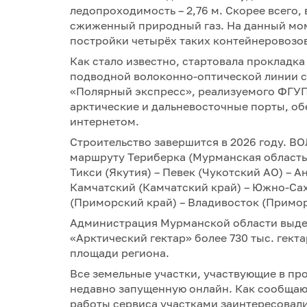
ледопроходимость – 2,76 м. Скорее всего,
сжиженный природный газ. На данный мо
постройки четырёх таких контейнеровозо
Как стало известно, стартовала прокладка
подводной волоконно-оптической линии с
«Полярный экспресс», реализуемого ФГУ
арктические и дальневосточные порты, о
интернетом.
Строительство завершится в 2026 году. ВО
маршруту Териберка (Мурманская область)
Тикси (Якутия) – Певек (Чукотский АО) – 
Камчатский (Камчатский край) – Южно-Сах
(Приморский край) – Владивосток (Примор
Администрация Мурманской области выде
«Арктический гектар» более 730 тыс. гект
площади региона.
Все земельные участки, участвующие в пр
недавно запущенную онлайн. Как сообщают
работы сервиса участками заинтересовали