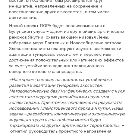
Восток. В последние годы расширяется круг
инициатив, направленных на сохранение и
восстановление других экосистем, в том числе
арктических.
Новый проект ПОРА будет реализовываться в
Булунском улусе – одном из крупнейших арктических
районов Якутии, охватывающем низовья Лены,
побережье моря Лаптевых и Новосибирские острова.
Здесь специалисты планируют изучить возможности
адаптации тундровых экосистем и перспективы
достижения положительных климатических эффектов
за счет устойчивого ведения традиционного
северного кочевого оленеводства.
«Наш проект основан на принципах устойчивого
развития и адаптации тундровых экосистем.
Методологическую базу мы фактически создаем с нуля
совместно с ведущими российскими научными
коллективами. При этом мы опираемся на результаты
исследований Плейстоценового парка в Якутии. Наша
задача – разработать климатическую и экономическую
модель, которую в дальнейшем можно будет
тиражировать на других арктических территориях»
, –
отметил руководитель проектного направления