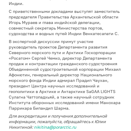
Индии.
С приветственными докладами выступят заместитель
председателя Правительства Архангельской области
Игорь Мураев и глава индийской делегации,
совместный секретарь Министерства портов,
судоходства и водных путей Индии Венкатесапати С.
В экспертной дискуссии примут участие
руководитель проектов Департамента развития
Северного морского пути и Арктики Госкорпорации
«Росатом» Сергей Чемко, директор Департамента
продаж и контрактации гражданского судостроения
Объединенной судостроительной корпорации Михаил
Афонютин, генеральный директор Национального
морского фонда Индии адмирал Прадип Чаухан,
президент Центра научных исследований и
геополитики в Арктике и Антарктике SaGAA LIGHTS
Сулагна Чаттопадхьяй, а также научный сотрудник
Института оборонных исследований имени Манохара
Паррикара Бипандип Шарма.
Для аккредитации и получения дополнительной
информации, пожалуйста, обращайтесь к Юлии
Никитиной:
nikitina@porarctic.ru