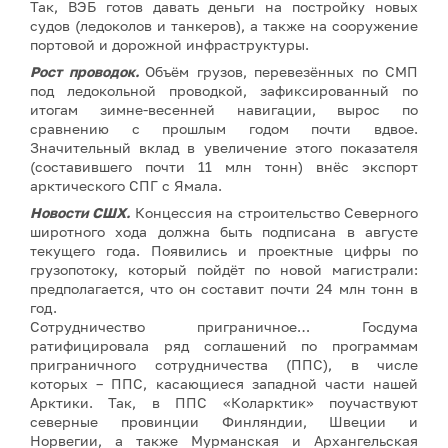
Так, ВЭБ готов давать деньги на постройку новых
судов (ледоколов и танкеров), а также на сооружение
портовой и дорожной инфраструктуры.
Рост проводок.
Объём грузов, перевезённых по СМП
под ледокольной проводкой, зафиксированный по
итогам зимне-весенней навигации, вырос по
сравнению с прошлым годом почти вдвое.
Значительный вклад в увеличение этого показателя
(составившего почти 11 млн тонн) внёс экспорт
арктического СПГ с Ямала.
Новости СШХ.
Концессия на строительство Северного
широтного хода должна быть подписана в августе
текущего года. Появились и проектные цифры по
грузопотоку, который пойдёт по новой магистрали:
предполагается, что он составит почти 24 млн тонн в
год.
Сотрудничество приграничное… Госдума
ратифицировала ряд соглашений по программам
приграничного сотрудничества (ППС), в числе
которых – ППС, касающиеся западной части нашей
Арктики. Так, в ППС «Коларктик» поучаствуют
северные провинции Финляндии, Швеции и
Норвегии, а также Мурманская и Архангельская