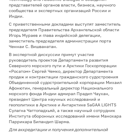
представителей органов власти, бизнеса, научного
сообщества и экспертных организаций России и
Индии.
С приветственными докладами выступят заместитель
председателя Правительства Архангельской области
Игорь Мураев и глава индийской делегации,
заместитель председателя администрации порта
Ченнаи С. Вишванатан.
В экспертной дискуссии примут участие
руководитель проектов Департамента развития
Северного морского пути и Арктики Госкорпорации
«Росатом» Сергей Чемко, директор Департамента
продаж и контрактации гражданского судостроения
Объединенной судостроительной корпорации Михаил
Афонютин, генеральный директор Национального
морского фонда Индии адмирал Прадип Чаухан,
президент Центра научных исследований и
геополитики в Арктике и Антарктике SaGAA LIGHTS
Сулагна Чаттопадхьяй, а также научный сотрудник
Института оборонных исследований имени Манохара
Паррикара Бипандип Шарма.
Для аккредитации и получения дополнительной