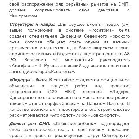
своё распоряжение ряд серьёзных рычагов на СМП,
должна координировать свои действия с
Минтрансом.
Структуры и кадры.
Для осуществления новых (см.
выше) полномочий в системе «Росатома» была
создана специальная Дирекция Северного морского
пути, которая обещает стать одним из важных
арктических институтов и, в более широком плане,
административных и бюджетных «центров силы» в АЗ
РФ. Возглавил её многолетний руководитель
«Атомфлота» В. Рукша, занявший одновременно и пост
замгендиректора «Росатома».
«Лидеру» – быть!
В сентябре ожидается официальное
объявление о запуске работ над проектом
сверхмощного (120 МВт!) ледокола «Лидер».
Одновременно стало известно о месте его постройки:
таковым станет верфь «Звезда» на Дальнем Востоке. В
качестве возможных инвесторов в его строительство
рассматриваются «Атомфлот» либо «Совкомфлот».
Деньги для СМП.
«Внешэкономбанк» подтверждает
свою заинтересованность в дальнейшем вложении
средств в проекты, реализуемые вокруг Севморпути.