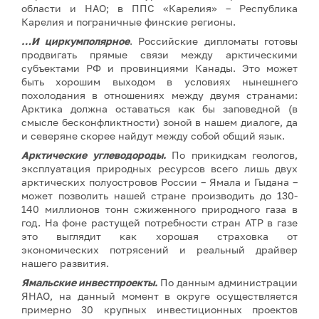
области и НАО; в ППС «Карелия» – Республика
Карелия и пограничные финские регионы.
…И циркумполярное
. Российские дипломаты готовы
продвигать прямые связи между арктическими
субъектами РФ и провинциями Канады. Это может
быть хорошим выходом в условиях нынешнего
похолодания в отношениях между двумя странами:
Арктика должна оставаться как бы заповедной (в
смысле бесконфликтности) зоной в нашем диалоге, да
и северяне скорее найдут между собой общий язык.
Арктические углеводороды.
По прикидкам геологов,
эксплуатация природных ресурсов всего лишь двух
арктических полуостровов России – Ямала и Гыдана –
может позволить нашей стране производить до 130-
140 миллионов тонн сжиженного природного газа в
год. На фоне растущей потребности стран АТР в газе
это выглядит как хорошая страховка от
экономических потрясений и реальный драйвер
нашего развития.
Ямальские инвестпроекты.
По данным администрации
ЯНАО, на данный момент в округе осуществляется
примерно 30 крупных инвестиционных проектов