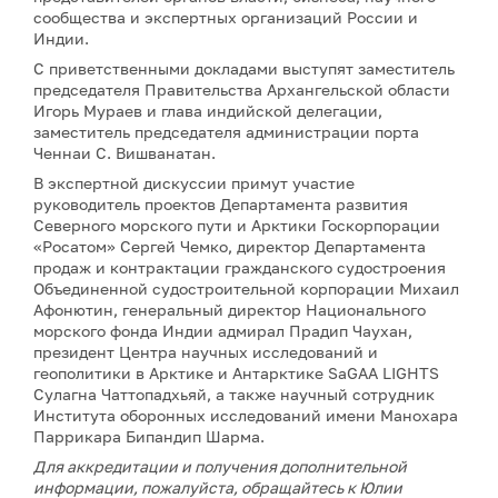
сообщества и экспертных организаций России и
Индии.
С приветственными докладами выступят заместитель
председателя Правительства Архангельской области
Игорь Мураев и глава индийской делегации,
заместитель председателя администрации порта
Ченнаи С. Вишванатан.
В экспертной дискуссии примут участие
руководитель проектов Департамента развития
Северного морского пути и Арктики Госкорпорации
«Росатом» Сергей Чемко, директор Департамента
продаж и контрактации гражданского судостроения
Объединенной судостроительной корпорации Михаил
Афонютин, генеральный директор Национального
морского фонда Индии адмирал Прадип Чаухан,
президент Центра научных исследований и
геополитики в Арктике и Антарктике SaGAA LIGHTS
Сулагна Чаттопадхьяй, а также научный сотрудник
Института оборонных исследований имени Манохара
Паррикара Бипандип Шарма.
Для аккредитации и получения дополнительной
информации, пожалуйста, обращайтесь к Юлии