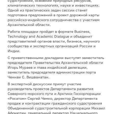
судостроении, освоении природных ресурсов,
климатических технологиях, науке и инвестициях.
Одной из практических задач сессии станет
подготовка предложений в проект дорожной карты
российско-индийского сотрудничества с участием
Архангельской области.
Работа площадки пройдет в формате Business,
Technology and Academic Dialogue и объединит
представителей органов власти, бизнеса, научного
сообщества и экспертных организаций России и
Индии.
С приветственными докладами выступят заместитель
председателя Правительства Архангельской области
Игорь Мураев и глава индийской делегации,
заместитель председателя администрации порта
Ченнаи С. Вишванатан.
В экспертной дискуссии примут участие
руководитель проектов Департамента развития
Северного морского пути и Арктики Госкорпорации
«Росатом» Сергей Чемко, директор Департамента
продаж и контрактации гражданского судостроения
Объединенной судостроительной корпорации Михаил
Афонютин, генеральный директор Национального