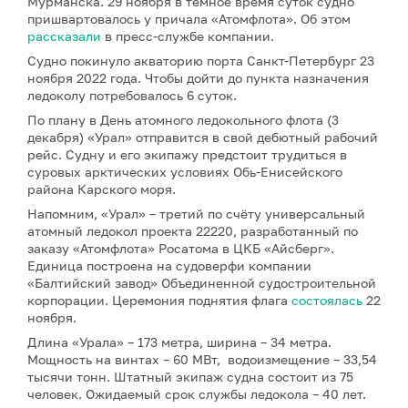
Мурманска. 29 ноября в темное время суток судно
пришвартовалось у причала «Атомфлота». Об этом
рассказали
в пресс-службе компании.
Судно покинуло акваторию порта Санкт-Петербург 23
ноября 2022 года. Чтобы дойти до пункта назначения
ледоколу потребовалось 6 суток.
По плану в День атомного ледокольного флота (3
декабря) «Урал» отправится в свой дебютный рабочий
рейс. Судну и его экипажу предстоит трудиться в
суровых арктических условиях Обь-Енисейского
района Карского моря.
Напомним, «Урал» – третий по счёту универсальный
атомный ледокол проекта 22220, разработанный по
заказу «Атомфлота» Росатома в ЦКБ «Айсберг».
Единица построена на судоверфи компании
«Балтийский завод» Объединенной судостроительной
корпорации. Церемония поднятия флага
состоялась
22
ноября.
Длина «Урала» – 173 метра, ширина – 34 метра.
Мощность на винтах – 60 МВт, водоизмещение – 33,54
тысячи тонн. Штатный экипаж судна состоит из 75
человек. Ожидаемый срок службы ледокола – 40 лет.