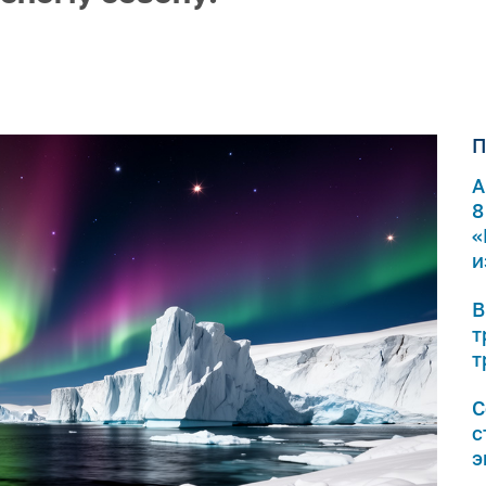
П
А
8
«
и
В
т
т
С
с
э