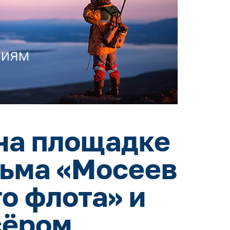
на площадке
льма «Мосеев
о флота» и
сёром