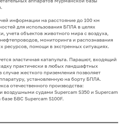
летательных аппаратов Мурманской базы
в.
ачей информации на расстояние до 100 км
остей для использования БПЛА в целях
, учета объектов животного мира с воздуха,
 нефтепроводов, мониторинга и распознавания
х ресурсов, помощи в экстренных ситуациях.
уется эластичная катапульта. Парашют, входящий
осадку практически в любых ландшафтных
в случае жесткого приземления позволяет
ппаратуру, установленную на борту БПЛА.
кса отечественного производства:
и воздушными судами Supercam S350 и Supercam
 базе БВС Supercam S100F.