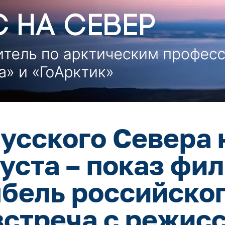
усского Севера 
густа – показ фи
ыбель российског
встреча с режис