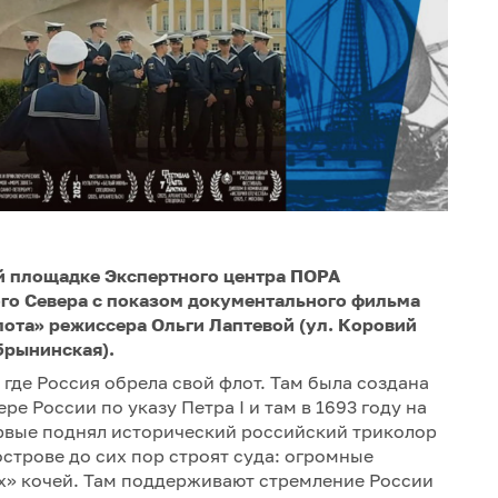
кой площадке Экспертного центра ПОРА
ого Севера с показом документального фильма
лота» режиссера Ольги Лаптевой (ул. Коровий
обрынинская).
 где Россия обрела свой флот. Там была создана
е России по указу Петра I и там в 1693 году на
ервые поднял исторический российский триколор
строве до сих пор строят суда: огромные
х» кочей. Там поддерживают стремление России