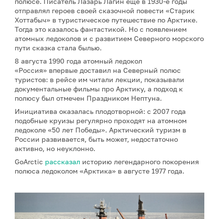
полюсе. Писатель Лазарь Лагин еще в 1930-е годы
отправлял героев своей сказочной повести «Старик
Хоттабыч» в туристическое путешествие по Арктике.
Тогда это казалось фантастикой. Но с появлением
атомных ледоколов и с развитием Северного морского
пути сказка стала былью.
8 августа 1990 года атомный ледокол
«Россия» впервые доставил на Северный полюс
туристов: в рейсе им читали лекции, показывали
документальные фильмы про Арктику, а подход к
полюсу был отмечен Праздником Нептуна.
Инициатива оказалась плодотворной: с 2007 года
подобные круизы регулярно проходят на атомном
ледоколе «50 лет Победы». Арктический туризм в
России развивается, быть может, недостаточно
активно, но неуклонно.
GoArctic
рассказал
историю легендарного покорения
полюса ледоколом «Арктика» в августе 1977 года.