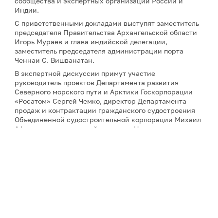
сообщества и экспертных организаций России и
Индии.
С приветственными докладами выступят заместитель
председателя Правительства Архангельской области
Игорь Мураев и глава индийской делегации,
заместитель председателя администрации порта
Ченнаи С. Вишванатан.
В экспертной дискуссии примут участие
руководитель проектов Департамента развития
Северного морского пути и Арктики Госкорпорации
«Росатом» Сергей Чемко, директор Департамента
продаж и контрактации гражданского судостроения
Объединенной судостроительной корпорации Михаил
Афонютин, генеральный директор Национального
морского фонда Индии адмирал Прадип Чаухан,
президент Центра научных исследований и
геополитики в Арктике и Антарктике SaGAA LIGHTS
Сулагна Чаттопадхьяй, а также научный сотрудник
Института оборонных исследований имени Манохара
Паррикара Бипандип Шарма.
Для аккредитации и получения дополнительной
информации, пожалуйста, обращайтесь к Юлии
Никитиной:
nikitina@porarctic.ru